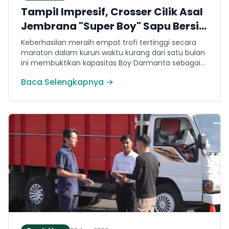
Tampil Impresif, Crosser Cilik Asal
Jembrana "Super Boy" Sapu Bersih
4 Gelar Juara Motocross 50cc di
Keberhasilan meraih empat trofi tertinggi secara
Jawa
maraton dalam kurun waktu kurang dari satu bulan
ini membuktikan kapasitas Boy Darmanta sebagai
salah satu pembalap muda paling potensial yang
Baca Selengkapnya →
dimiliki Jembrana di kancah motocross nasional