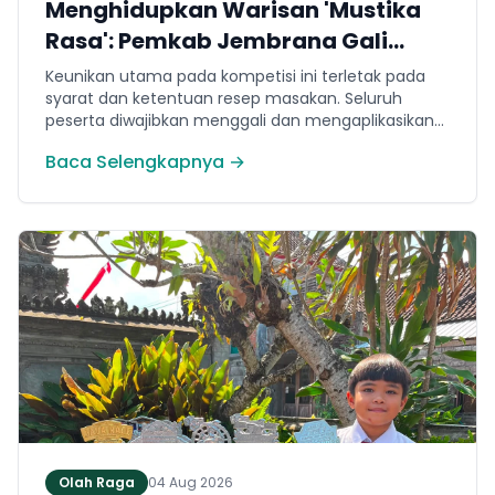
Menghidupkan Warisan 'Mustika
Rasa': Pemkab Jembrana Gali
Keteladanan Bung Karno Lewat
Keunikan utama pada kompetisi ini terletak pada
Lomba Cipta Menu Kuliner
syarat dan ketentuan resep masakan. Seluruh
peserta diwajibkan menggali dan mengaplikasikan
resep yang bersumber dari buku kuliner legendaris
Baca Selengkapnya →
Mustika Rasa—buku kumpulan resep Nusantara
yang diprakarsai oleh Presiden Pertama Republik
Indonesia, Ir. Soekarno. Melalui panduan resep
historis tersebut, para peserta berhasil
menghidangkan berbagai kreasi olahan pangan
lokal yang tidak hanya lezat tetapi juga bergizi,
beragam, aman dan seimbang.
Olah Raga
04 Aug 2026