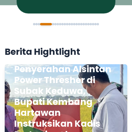
Berita Hightlight
Penyerahan Alsintan
Power Thresher di
Subak Keduwa,
Bupati Kembang
Hartawan
Instruksikan Kadis