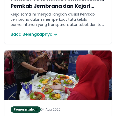
Pemkab Jembrana dan Kejari
Jembrana Sepakati Kerja Sama
Kerja sama ini menjadi langkah krusial Pemkab
Hukum Datun
Jembrana dalam memperkuat tata kelola
pemerintahan yang transparan, akuntabel, dan taat
hukum. Adapun ruang lingkup kesepakatan
Baca Selengkapnya →
mencakup tiga domain utama, yakni pemberian
bantuan hukum, pertimbangan hukum, serta
tindakan hukum lainnya.
Pemerintahan
04 Aug 2026