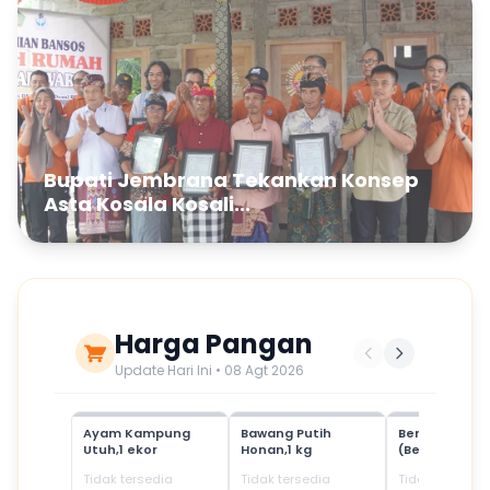
Bupati Jembrana Tekankan Konsep
Asta Kosala Kosali...
Harga Pangan
Update Hari Ini • 08 Agt 2026
Ayam Kampung
Bawang Putih
Beras Mediu
Utuh,1 ekor
Honan,1 kg
(Beras SPHP)
Tidak tersedia
Tidak tersedia
Tidak tersedia