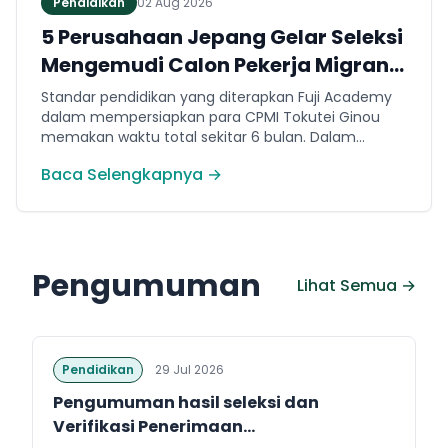
Pendidikan
02 Aug 2026
5 Perusahaan Jepang Gelar Seleksi
Mengemudi Calon Pekerja Migran
Jembrana
Standar pendidikan yang diterapkan Fuji Academy
dalam mempersiapkan para CPMI Tokutei Ginou
memakan waktu total sekitar 6 bulan. Dalam
rentang waktu tersebut, peserta diwajibkan
Baca Selengkapnya →
menguasai sejumlah kompetensi. Seperti
penguasaan Bahasa Jepang dasar setara level N5
(internal Fuji Academy). Sertifikasi resmi bahasa
Jepang JFT-Basic N4 dan Sertifikasi Keahlian (SSW)
sesuai dengan bidang keahlian kerja yang dilamar di
Pengumuman
Jepang.
Lihat Semua →
Pendidikan
29 Jul 2026
Pengumuman hasil seleksi dan
Verifikasi Penerimaan...