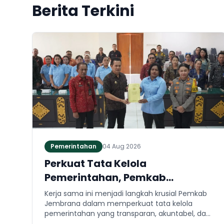
Berita Terkini
Pemerintahan
04 Aug 2026
Perkuat Tata Kelola
Pemerintahan, Pemkab
Jembrana dan Kejari Jembrana
Kerja sama ini menjadi langkah krusial Pemkab
Sepakati Kerja Sama Hukum
Jembrana dalam memperkuat tata kelola
pemerintahan yang transparan, akuntabel, dan
Datun
taat hukum. Adapun ruang lingkup kesepakatan