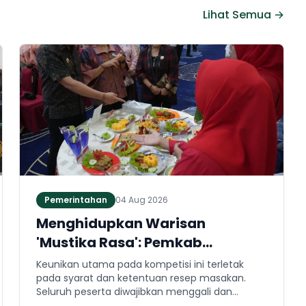
Lihat Semua →
Pemerintahan
04 Aug 2026
Menghidupkan Warisan
'Mustika Rasa': Pemkab
Jembrana Gali Keteladanan
Keunikan utama pada kompetisi ini terletak
Bung Karno Lewat Lomba Cipta
pada syarat dan ketentuan resep masakan.
Seluruh peserta diwajibkan menggali dan
Menu Kuliner
mengaplikasikan resep yang bersumber dari