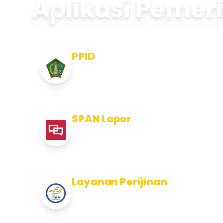
Aplikasi Pemer
PPID
Pejabat Pengelola Informasi dan
Dokumentasi
SPAN Lapor
Pelaporan integritas Pemerintah
Kabupaten Jembran
Layanan Perijinan
Layanan Perijinan di Kabupaten
Jembrana