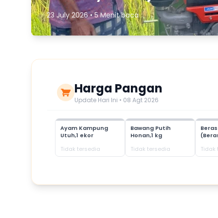
23 July 2026 • 5 Menit baca
Harga Pangan
Update Hari Ini • 08 Agt 2026
Ayam Kampung
Bawang Putih
Bera
Utuh,1 ekor
Honan,1 kg
(Bera
Tidak tersedia
Tidak tersedia
Tidak 