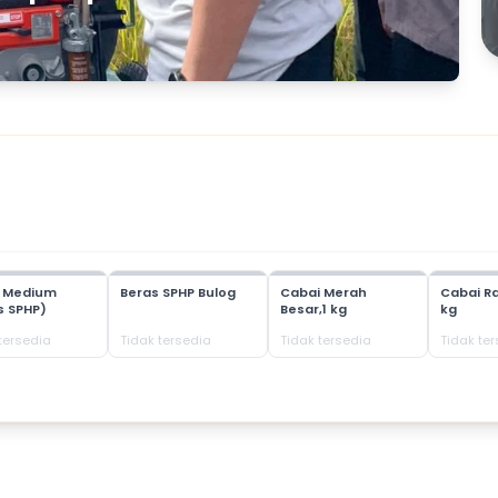
s Medium
Beras SPHP Bulog
Cabai Merah
Cabai Ra
s SPHP)
Besar,1 kg
kg
tersedia
Tidak tersedia
Tidak tersedia
Tidak te