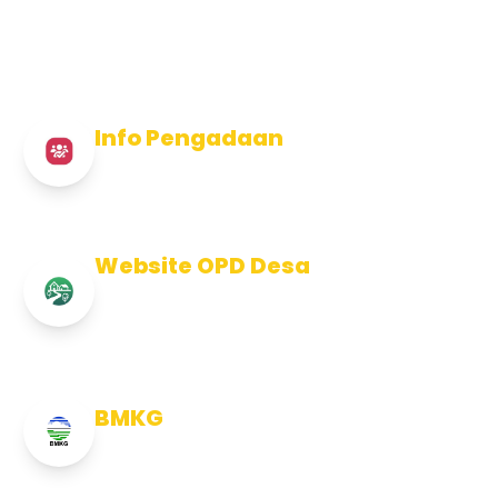
Info Pengadaan
Info Pengadaan Kabupaten Jembrana
Website OPD Desa
Info Website OPD, Kecamatan,
Kelurahan, Desa Kab Jembrana
BMKG
Info Cuaca BMKG