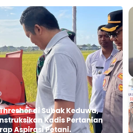
Thresher di Subak Keduwa,
struksikan Kadis Pertanian
rap Aspirasi Petani.