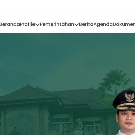
Beranda
Profile
Pemerintahan
Berita
Agenda
Dokume