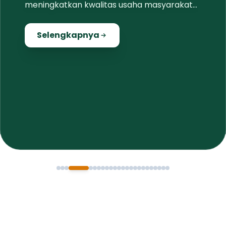
Pemeliharaan infrastruktur jalan, drainase
dan infrastruktur pendukung lainnya secara
proporsional dan merata di seluruh wilayah
Jembrana
Selengkapnya