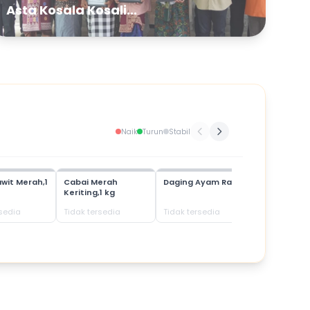
Asta Kosala Kosali...
Naik
Turun
Stabil
wit Merah,1
Cabai Merah
Daging Ayam Ras
Daging Bab
Keriting,1 kg
rsedia
Tidak tersedia
Tidak tersedia
Tidak terse