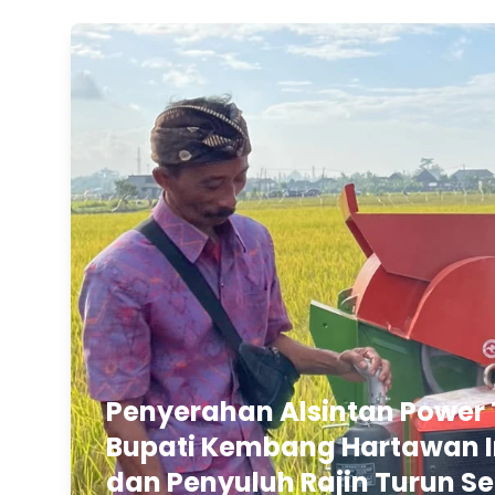
Penyerahan Alsintan Power 
Bupati Kembang Hartawan In
dan Penyuluh Rajin Turun Se