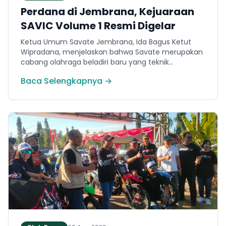
Perdana di Jembrana, Kejuaraan
SAVIC Volume 1 Resmi Digelar
Ketua Umum Savate Jembrana, Ida Bagus Ketut
Wipradana, menjelaskan bahwa Savate merupakan
cabang olahraga beladiri baru yang teknik
permainannya secara umum menyerupai
Baca Selengkapnya →
kickboxing. Ia menyampaikan bahwa ajang bertajuk
Savate Generation Volume 1 atau SAVIC ini
dirancang khusus untuk memfasilitasi minat
masyarakat lokal di bidang olahraga tarung.