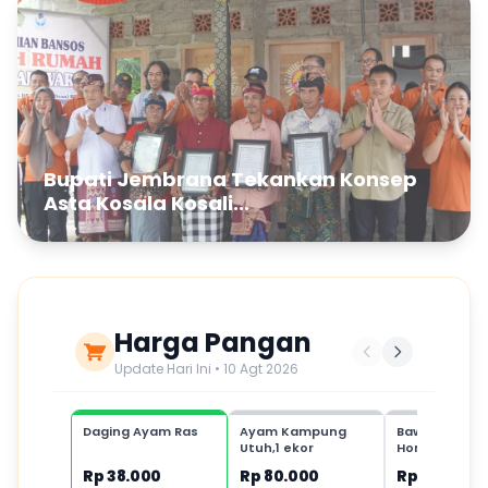
Bupati Jembrana Tekankan Konsep
Asta Kosala Kosali...
Harga Pangan
Update Hari Ini • 10 Agt 2026
Daging Ayam Ras
Ayam Kampung
Bawang Putih
Utuh,1 ekor
Honan,1 kg
Rp 38.000
Rp 80.000
Rp 35.000