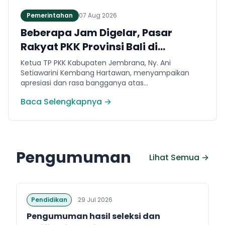
Pemerintahan
07 Aug 2026
Beberapa Jam Digelar, Pasar
Rakyat PKK Provinsi Bali di
Jembrana Catat Omset Ratusan
Ketua TP PKK Kabupaten Jembrana, Ny. Ani
Juta
Setiawarini Kembang Hartawan, menyampaikan
apresiasi dan rasa bangganya atas
kepercayaannya menjadikan Jembrana sebagai
Baca Selengkapnya →
tuan rumah pelaksanaan Pasar Rakyat kali ini.
Pengumuman
Lihat Semua →
Pendidikan
29 Jul 2026
Pengumuman hasil seleksi dan