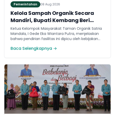
Pemerintahan
08 Aug 2026
Kelola Sampah Organik Secara
Mandiri, Bupati Kembang Beri
Apresiasi Tinggi Warga Sri
Ketua Kelompok Masyarakat Taman Organik Satria
Mandala
Mandala, I Gede Eka Wiantara Putra, menjelaskan
bahwa pendirian fasilitas ini dipicu oleh kebijakan
terkait pembatasan sampah ke TPA Peh per 1 Juli
Baca Selengkapnya →
2026.