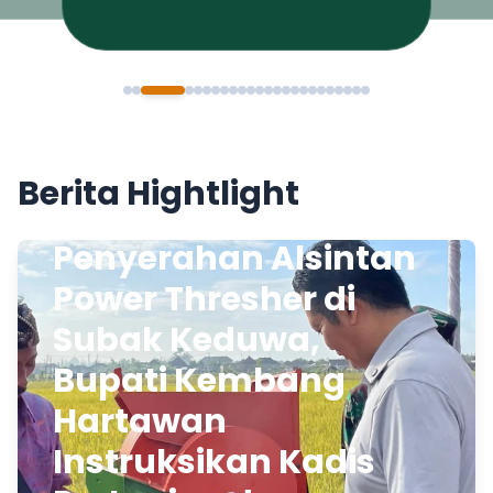
Berita Hightlight
Penyerahan Alsintan
Power Thresher di
Subak Keduwa,
Bupati Kembang
Hartawan
Instruksikan Kadis