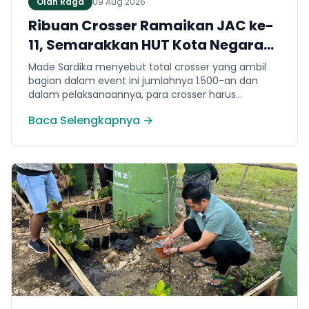
Olah Raga
09 Aug 2026
Ribuan Crosser Ramaikan JAC ke-
11, Semarakkan HUT Kota Negara
ke-131
Made Sardika menyebut total crosser yang ambil
bagian dalam event ini jumlahnya 1.500-an dan
dalam pelaksanaannya, para crosser harus
melewati berbagai karakter medan. Mulai dari jalur
Baca Selengkapnya →
tanah, tanjakan, turunan hingga trek yang
membutuhkan konsentrasi dan teknik berkendara.