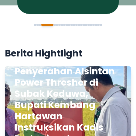
Berita Hightlight
Penyerahan Alsintan
Power Thresher di
Subak Keduwa,
Bupati Kembang
Hartawan
Instruksikan Kadis