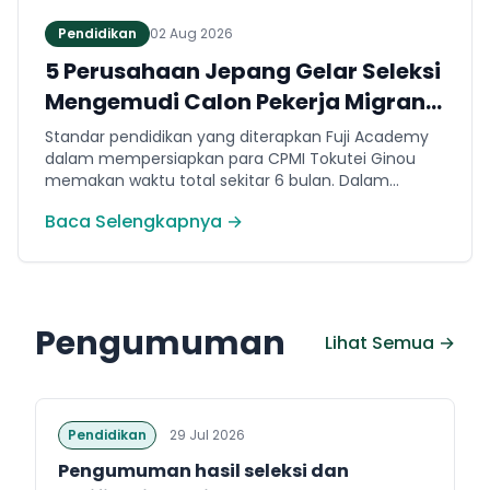
Pendidikan
02 Aug 2026
5 Perusahaan Jepang Gelar Seleksi
Mengemudi Calon Pekerja Migran
Jembrana
Standar pendidikan yang diterapkan Fuji Academy
dalam mempersiapkan para CPMI Tokutei Ginou
memakan waktu total sekitar 6 bulan. Dalam
rentang waktu tersebut, peserta diwajibkan
Baca Selengkapnya →
menguasai sejumlah kompetensi. Seperti
penguasaan Bahasa Jepang dasar setara level N5
(internal Fuji Academy). Sertifikasi resmi bahasa
Jepang JFT-Basic N4 dan Sertifikasi Keahlian (SSW)
sesuai dengan bidang keahlian kerja yang dilamar di
Pengumuman
Jepang.
Lihat Semua →
Pendidikan
29 Jul 2026
Pengumuman hasil seleksi dan