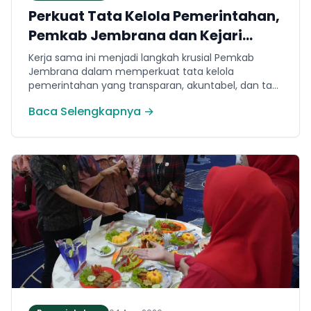
Perkuat Tata Kelola Pemerintahan,
Pemkab Jembrana dan Kejari
Jembrana Sepakati Kerja Sama
Kerja sama ini menjadi langkah krusial Pemkab
Hukum Datun
Jembrana dalam memperkuat tata kelola
pemerintahan yang transparan, akuntabel, dan taat
hukum. Adapun ruang lingkup kesepakatan
Baca Selengkapnya →
mencakup tiga domain utama, yakni pemberian
bantuan hukum, pertimbangan hukum, serta
tindakan hukum lainnya.