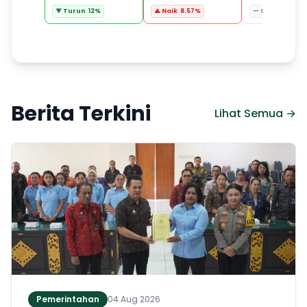
▼ Turun 12%
▲ Naik 8.57%
— Stabil 0%
Berita Terkini
Lihat Semua →
Pemerintahan
04 Aug 2026