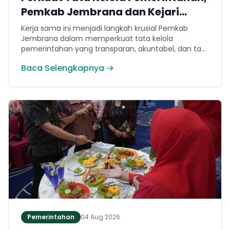
Pemkab Jembrana dan Kejari
Jembrana Sepakati Kerja Sama
Kerja sama ini menjadi langkah krusial Pemkab
Hukum Datun
Jembrana dalam memperkuat tata kelola
pemerintahan yang transparan, akuntabel, dan taat
hukum. Adapun ruang lingkup kesepakatan
Baca Selengkapnya →
mencakup tiga domain utama, yakni pemberian
bantuan hukum, pertimbangan hukum, serta
tindakan hukum lainnya.
Pemerintahan
04 Aug 2026