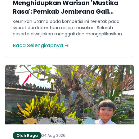
Menghidupkan Warisan 'Mustika
Rasa': Pemkab Jembrana Gali
Keteladanan Bung Karno Lewat
Keunikan utama pada kompetisi ini terletak pada
Lomba Cipta Menu Kuliner
syarat dan ketentuan resep masakan. Seluruh
peserta diwajibkan menggali dan mengaplikasikan
resep yang bersumber dari buku kuliner legendaris
Baca Selengkapnya →
Mustika Rasa—buku kumpulan resep Nusantara
yang diprakarsai oleh Presiden Pertama Republik
Indonesia, Ir. Soekarno. Melalui panduan resep
historis tersebut, para peserta berhasil
menghidangkan berbagai kreasi olahan pangan
lokal yang tidak hanya lezat tetapi juga bergizi,
beragam, aman dan seimbang.
Olah Raga
04 Aug 2026