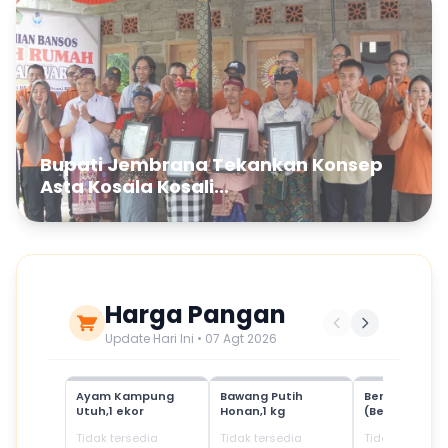
Bupati Jembrana Tekankan Konsep
Asta Kosala Kosali...
Harga Pangan
Update Hari Ini • 07 Agt 2026
Ayam Kampung
Bawang Putih
Beras Mediu
Utuh,1 ekor
Honan,1 kg
(Beras SPHP)
Tidak tersedia
Tidak tersedia
Tidak tersedia