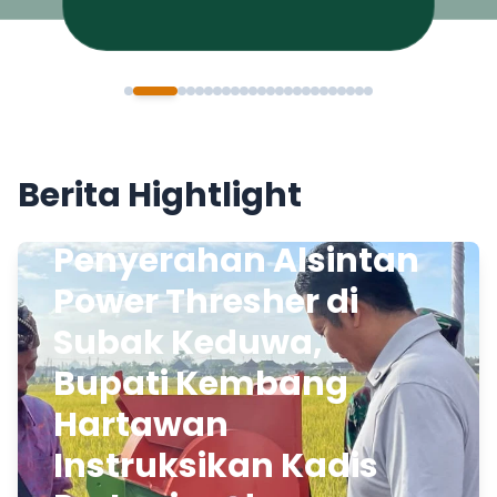
Berita Hightlight
Penyerahan Alsintan
Power Thresher di
Subak Keduwa,
Bupati Kembang
Hartawan
Instruksikan Kadis