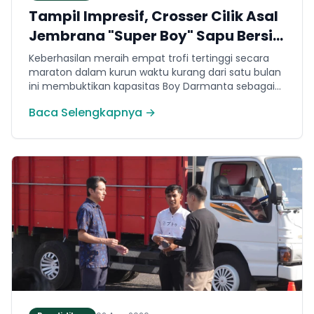
Tampil Impresif, Crosser Cilik Asal
Jembrana "Super Boy" Sapu Bersih
4 Gelar Juara Motocross 50cc di
Keberhasilan meraih empat trofi tertinggi secara
Jawa
maraton dalam kurun waktu kurang dari satu bulan
ini membuktikan kapasitas Boy Darmanta sebagai
salah satu pembalap muda paling potensial yang
Baca Selengkapnya →
dimiliki Jembrana di kancah motocross nasional