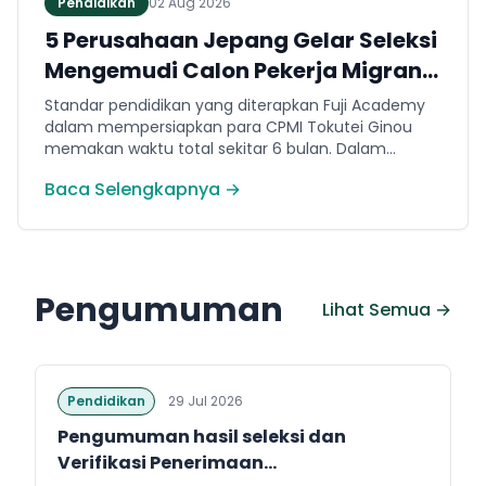
Pendidikan
02 Aug 2026
5 Perusahaan Jepang Gelar Seleksi
Mengemudi Calon Pekerja Migran
Jembrana
Standar pendidikan yang diterapkan Fuji Academy
dalam mempersiapkan para CPMI Tokutei Ginou
memakan waktu total sekitar 6 bulan. Dalam
rentang waktu tersebut, peserta diwajibkan
Baca Selengkapnya →
menguasai sejumlah kompetensi. Seperti
penguasaan Bahasa Jepang dasar setara level N5
(internal Fuji Academy). Sertifikasi resmi bahasa
Jepang JFT-Basic N4 dan Sertifikasi Keahlian (SSW)
sesuai dengan bidang keahlian kerja yang dilamar di
Pengumuman
Jepang.
Lihat Semua →
Pendidikan
29 Jul 2026
Pengumuman hasil seleksi dan
Verifikasi Penerimaan...