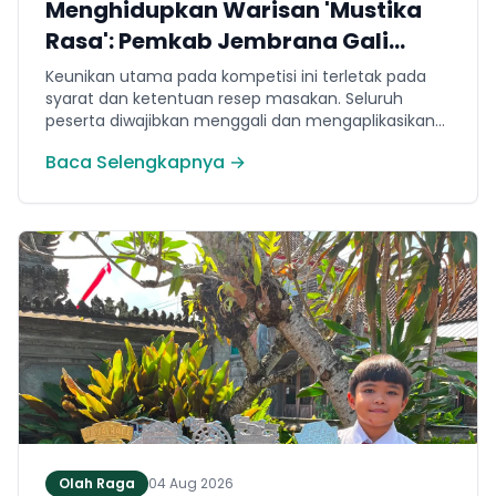
Menghidupkan Warisan 'Mustika
Rasa': Pemkab Jembrana Gali
Keteladanan Bung Karno Lewat
Keunikan utama pada kompetisi ini terletak pada
Lomba Cipta Menu Kuliner
syarat dan ketentuan resep masakan. Seluruh
peserta diwajibkan menggali dan mengaplikasikan
resep yang bersumber dari buku kuliner legendaris
Baca Selengkapnya →
Mustika Rasa—buku kumpulan resep Nusantara
yang diprakarsai oleh Presiden Pertama Republik
Indonesia, Ir. Soekarno. Melalui panduan resep
historis tersebut, para peserta berhasil
menghidangkan berbagai kreasi olahan pangan
lokal yang tidak hanya lezat tetapi juga bergizi,
beragam, aman dan seimbang.
Olah Raga
04 Aug 2026