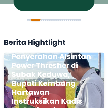
Berita Hightlight
Penyerahan Alsintan
Power Thresher di
Subak Keduwa,
Bupati Kembang
Hartawan
Instruksikan Kadis