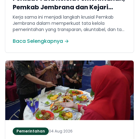
Pemkab Jembrana dan Kejari
Jembrana Sepakati Kerja Sama
Kerja sama ini menjadi langkah krusial Pemkab
Hukum Datun
Jembrana dalam memperkuat tata kelola
pemerintahan yang transparan, akuntabel, dan taat
hukum. Adapun ruang lingkup kesepakatan
Baca Selengkapnya →
mencakup tiga domain utama, yakni pemberian
bantuan hukum, pertimbangan hukum, serta
tindakan hukum lainnya.
Pemerintahan
04 Aug 2026