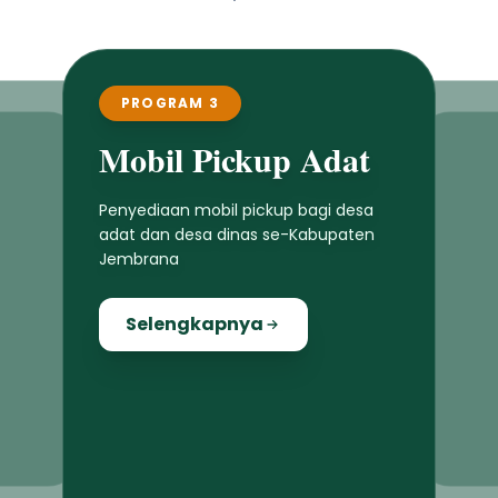
PROGRAM 4
ROGRAM 3
Bedah Warung
bil Pickup Adat
Program bedah warung di kawasan
ediaan mobil pickup bagi desa
pedesaan dan perkotaan untuk
 dan desa dinas se-Kabupaten
meningkatkan kwalitas usaha
rana
masyarakat lokal
elengkapnya
Selengkapnya