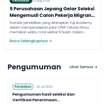
Pendidikan
02 Aug 2026
5 Perusahaan Jepang Gelar Seleksi
Mengemudi Calon Pekerja Migran
Jembrana
Standar pendidikan yang diterapkan Fuji Academy
dalam mempersiapkan para CPMI Tokutei Ginou
memakan waktu total sekitar 6 bulan. Dalam
rentang waktu tersebut, peserta diwajibkan
Baca Selengkapnya →
menguasai sejumlah kompetensi. Seperti
penguasaan Bahasa Jepang dasar setara level N5
(internal Fuji Academy). Sertifikasi resmi bahasa
Jepang JFT-Basic N4 dan Sertifikasi Keahlian (SSW)
sesuai dengan bidang keahlian kerja yang dilamar di
Pengumuman
Jepang.
Lihat Semua →
Pendidikan
29 Jul 2026
Pengumuman hasil seleksi dan
Verifikasi Penerimaan...