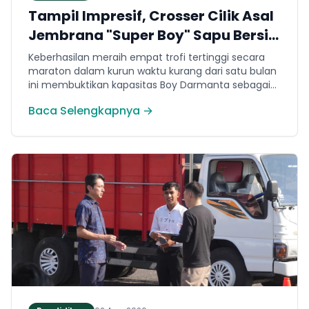
Tampil Impresif, Crosser Cilik Asal
Jembrana "Super Boy" Sapu Bersih
4 Gelar Juara Motocross 50cc di
Keberhasilan meraih empat trofi tertinggi secara
Jawa
maraton dalam kurun waktu kurang dari satu bulan
ini membuktikan kapasitas Boy Darmanta sebagai
salah satu pembalap muda paling potensial yang
Baca Selengkapnya →
dimiliki Jembrana di kancah motocross nasional