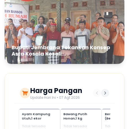
Bupati Jembrana Tekankan Konsep
Asta Kosala Kosali...
Harga Pangan
Update Hari Ini • 07 Agt 2026
Ayam Kampung
Bawang Putih
Beras Mediu
Utuh,1 ekor
Honan,1 kg
(Beras SPHP)
Tidak tersedia
Tidak tersedia
Tidak tersedia