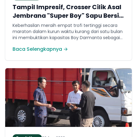
Tampil Impresif, Crosser Cilik Asal
Jembrana "Super Boy" Sapu Bersih
4 Gelar Juara Motocross 50cc di
Keberhasilan meraih empat trofi tertinggi secara
Jawa
maraton dalam kurun waktu kurang dari satu bulan
ini membuktikan kapasitas Boy Darmanta sebagai
salah satu pembalap muda paling potensial yang
Baca Selengkapnya →
dimiliki Jembrana di kancah motocross nasional