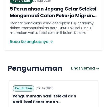
Pendidikan
02 Aug 2026
5 Perusahaan Jepang Gelar Seleksi
Mengemudi Calon Pekerja Migran
Jembrana
Standar pendidikan yang diterapkan Fuji Academy
dalam mempersiapkan para CPMI Tokutei Ginou
memakan waktu total sekitar 6 bulan. Dalam
rentang waktu tersebut, peserta diwajibkan
Baca Selengkapnya →
menguasai sejumlah kompetensi. Seperti
penguasaan Bahasa Jepang dasar setara level N5
(internal Fuji Academy). Sertifikasi resmi bahasa
Jepang JFT-Basic N4 dan Sertifikasi Keahlian (SSW)
sesuai dengan bidang keahlian kerja yang dilamar di
Pengumuman
Jepang.
Lihat Semua →
Pendidikan
29 Jul 2026
Pengumuman hasil seleksi dan
Verifikasi Penerimaan...