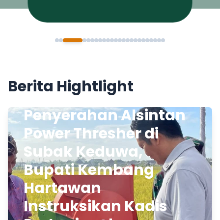
Berita Hightlight
Penyerahan Alsintan
Power Thresher di
Subak Keduwa,
Bupati Kembang
Hartawan
Instruksikan Kadis