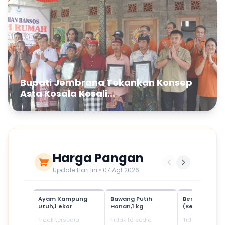
Bupati Jembrana Tekankan Konsep
Asta Kosala Kosali...
Harga Pangan
Update Hari Ini • 07 Agt 2026
Ayam Kampung
Bawang Putih
Beras Mediu
Utuh,1 ekor
Honan,1 kg
(Beras SPHP)
Tidak tersedia
Tidak tersedia
Tidak tersedia