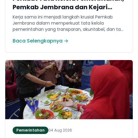
Pemkab Jembrana dan Kejari
Jembrana Sepakati Kerja Sama
Kerja sama ini menjadi langkah krusial Pemkab
Hukum Datun
Jembrana dalam memperkuat tata kelola
pemerintahan yang transparan, akuntabel, dan taat
hukum. Adapun ruang lingkup kesepakatan
Baca Selengkapnya →
mencakup tiga domain utama, yakni pemberian
bantuan hukum, pertimbangan hukum, serta
tindakan hukum lainnya.
Pemerintahan
04 Aug 2026