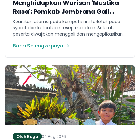
Menghidupkan Warisan 'Mustika
Rasa': Pemkab Jembrana Gali
Keteladanan Bung Karno Lewat
Keunikan utama pada kompetisi ini terletak pada
Lomba Cipta Menu Kuliner
syarat dan ketentuan resep masakan. Seluruh
peserta diwajibkan menggali dan mengaplikasikan
resep yang bersumber dari buku kuliner legendaris
Baca Selengkapnya →
Mustika Rasa—buku kumpulan resep Nusantara
yang diprakarsai oleh Presiden Pertama Republik
Indonesia, Ir. Soekarno. Melalui panduan resep
historis tersebut, para peserta berhasil
menghidangkan berbagai kreasi olahan pangan
lokal yang tidak hanya lezat tetapi juga bergizi,
beragam, aman dan seimbang.
Olah Raga
04 Aug 2026