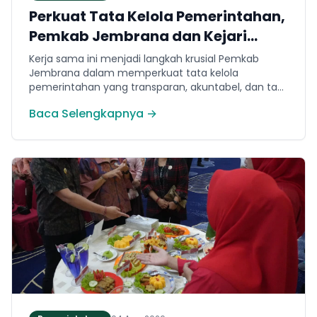
Perkuat Tata Kelola Pemerintahan,
Pemkab Jembrana dan Kejari
Jembrana Sepakati Kerja Sama
Kerja sama ini menjadi langkah krusial Pemkab
Hukum Datun
Jembrana dalam memperkuat tata kelola
pemerintahan yang transparan, akuntabel, dan taat
hukum. Adapun ruang lingkup kesepakatan
Baca Selengkapnya →
mencakup tiga domain utama, yakni pemberian
bantuan hukum, pertimbangan hukum, serta
tindakan hukum lainnya.