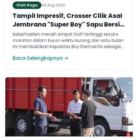
Olah Raga
04 Aug 2026
Tampil Impresif, Crosser Cilik Asal
Jembrana "Super Boy" Sapu Bersih
4 Gelar Juara Motocross 50cc di
Keberhasilan meraih empat trofi tertinggi secara
Jawa
maraton dalam kurun waktu kurang dari satu bulan
ini membuktikan kapasitas Boy Darmanta sebagai
salah satu pembalap muda paling potensial yang
Baca Selengkapnya →
dimiliki Jembrana di kancah motocross nasional