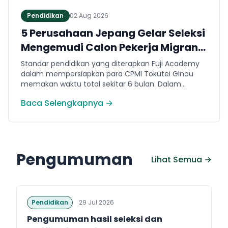
Pendidikan
02 Aug 2026
5 Perusahaan Jepang Gelar Seleksi
Mengemudi Calon Pekerja Migran
Jembrana
Standar pendidikan yang diterapkan Fuji Academy
dalam mempersiapkan para CPMI Tokutei Ginou
memakan waktu total sekitar 6 bulan. Dalam
rentang waktu tersebut, peserta diwajibkan
Baca Selengkapnya →
menguasai sejumlah kompetensi. Seperti
penguasaan Bahasa Jepang dasar setara level N5
(internal Fuji Academy). Sertifikasi resmi bahasa
Jepang JFT-Basic N4 dan Sertifikasi Keahlian (SSW)
sesuai dengan bidang keahlian kerja yang dilamar di
Pengumuman
Jepang.
Lihat Semua →
Pendidikan
29 Jul 2026
Pengumuman hasil seleksi dan