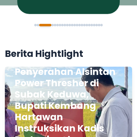
Berita Hightlight
Penyerahan Alsintan
Power Thresher di
Subak Keduwa,
Bupati Kembang
Hartawan
Instruksikan Kadis