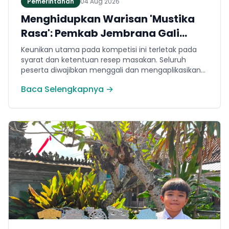
Pemerintahan
04 Aug 2026
Menghidupkan Warisan 'Mustika
Rasa': Pemkab Jembrana Gali
Keteladanan Bung Karno Lewat
Keunikan utama pada kompetisi ini terletak pada
Lomba Cipta Menu Kuliner
syarat dan ketentuan resep masakan. Seluruh
peserta diwajibkan menggali dan mengaplikasikan
resep yang bersumber dari buku kuliner legendaris
Baca Selengkapnya →
Mustika Rasa—buku kumpulan resep Nusantara
yang diprakarsai oleh Presiden Pertama Republik
Indonesia, Ir. Soekarno. Melalui panduan resep
historis tersebut, para peserta berhasil
menghidangkan berbagai kreasi olahan pangan
lokal yang tidak hanya lezat tetapi juga bergizi,
beragam, aman dan seimbang.