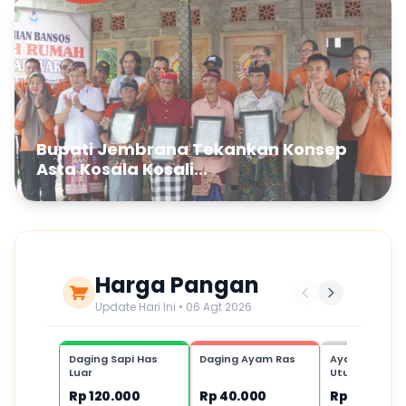
Bupati Jembrana Tekankan Konsep
Asta Kosala Kosali...
Harga Pangan
Update Hari Ini • 06 Agt 2026
Daging Sapi Has
Daging Ayam Ras
Ayam Kampu
Luar
Utuh,1 ekor
Rp 120.000
Rp 40.000
Rp 80.000