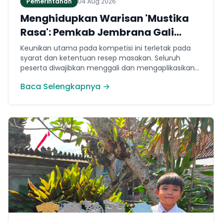
Pemerintahan
04 Aug 2026
Menghidupkan Warisan 'Mustika
Rasa': Pemkab Jembrana Gali
Keteladanan Bung Karno Lewat
Keunikan utama pada kompetisi ini terletak pada
Lomba Cipta Menu Kuliner
syarat dan ketentuan resep masakan. Seluruh
peserta diwajibkan menggali dan mengaplikasikan
resep yang bersumber dari buku kuliner legendaris
Baca Selengkapnya →
Mustika Rasa—buku kumpulan resep Nusantara
yang diprakarsai oleh Presiden Pertama Republik
Indonesia, Ir. Soekarno. Melalui panduan resep
historis tersebut, para peserta berhasil
menghidangkan berbagai kreasi olahan pangan
lokal yang tidak hanya lezat tetapi juga bergizi,
beragam, aman dan seimbang.