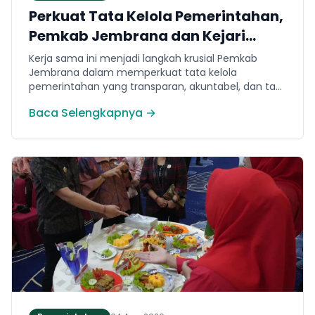
Perkuat Tata Kelola Pemerintahan,
Pemkab Jembrana dan Kejari
Jembrana Sepakati Kerja Sama
Kerja sama ini menjadi langkah krusial Pemkab
Hukum Datun
Jembrana dalam memperkuat tata kelola
pemerintahan yang transparan, akuntabel, dan taat
hukum. Adapun ruang lingkup kesepakatan
Baca Selengkapnya →
mencakup tiga domain utama, yakni pemberian
bantuan hukum, pertimbangan hukum, serta
tindakan hukum lainnya.