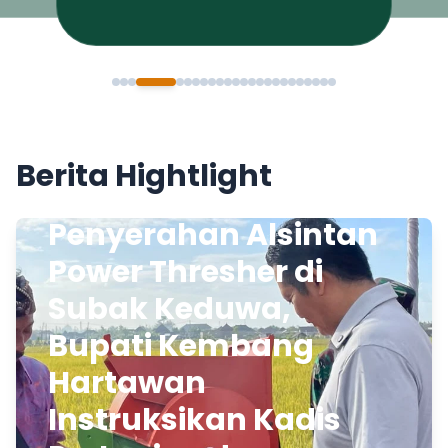
Berita Hightlight
Penyerahan Alsintan
Power Thresher di
Subak Keduwa,
Bupati Kembang
Hartawan
Instruksikan Kadis