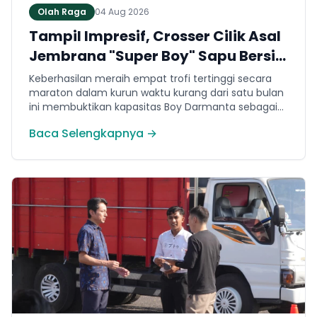
Olah Raga
04 Aug 2026
Tampil Impresif, Crosser Cilik Asal
Jembrana "Super Boy" Sapu Bersih
4 Gelar Juara Motocross 50cc di
Keberhasilan meraih empat trofi tertinggi secara
Jawa
maraton dalam kurun waktu kurang dari satu bulan
ini membuktikan kapasitas Boy Darmanta sebagai
salah satu pembalap muda paling potensial yang
Baca Selengkapnya →
dimiliki Jembrana di kancah motocross nasional