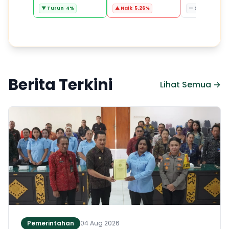
▼ Turun 4%
▲ Naik 5.26%
— Stabil 0%
Berita Terkini
Lihat Semua →
Pemerintahan
04 Aug 2026