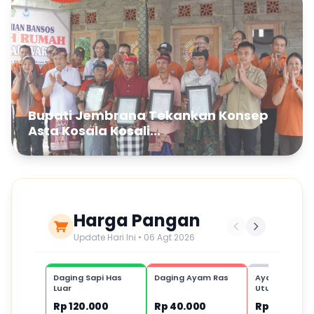
Bupati Jembrana Tekankan Konsep
Asta Kosala Kosali...
Harga Pangan
Update Hari Ini • 06 Agt 2026
Daging Sapi Has
Daging Ayam Ras
Ayam Kampu
Luar
Utuh,1 ekor
Rp 120.000
Rp 40.000
Rp 80.000