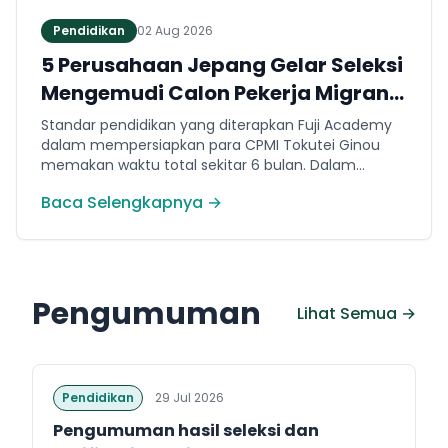
Pendidikan
02 Aug 2026
5 Perusahaan Jepang Gelar Seleksi
Mengemudi Calon Pekerja Migran
Jembrana
Standar pendidikan yang diterapkan Fuji Academy
dalam mempersiapkan para CPMI Tokutei Ginou
memakan waktu total sekitar 6 bulan. Dalam
rentang waktu tersebut, peserta diwajibkan
Baca Selengkapnya →
menguasai sejumlah kompetensi. Seperti
penguasaan Bahasa Jepang dasar setara level N5
(internal Fuji Academy). Sertifikasi resmi bahasa
Jepang JFT-Basic N4 dan Sertifikasi Keahlian (SSW)
sesuai dengan bidang keahlian kerja yang dilamar di
Pengumuman
Jepang.
Lihat Semua →
Pendidikan
29 Jul 2026
Pengumuman hasil seleksi dan