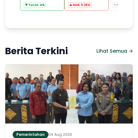
▼ Turun 4%
▲ Naik 5.26%
— Stabil 0%
Berita Terkini
Lihat Semua →
Pemerintahan
04 Aug 2026