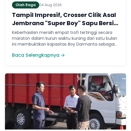
Olah Raga
04 Aug 2026
Tampil Impresif, Crosser Cilik Asal
Jembrana "Super Boy" Sapu Bersih
4 Gelar Juara Motocross 50cc di
Keberhasilan meraih empat trofi tertinggi secara
Jawa
maraton dalam kurun waktu kurang dari satu bulan
ini membuktikan kapasitas Boy Darmanta sebagai
salah satu pembalap muda paling potensial yang
Baca Selengkapnya →
dimiliki Jembrana di kancah motocross nasional