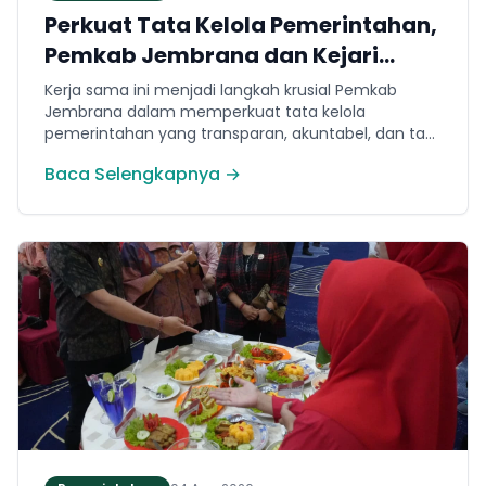
Perkuat Tata Kelola Pemerintahan,
Pemkab Jembrana dan Kejari
Jembrana Sepakati Kerja Sama
Kerja sama ini menjadi langkah krusial Pemkab
Hukum Datun
Jembrana dalam memperkuat tata kelola
pemerintahan yang transparan, akuntabel, dan taat
hukum. Adapun ruang lingkup kesepakatan
Baca Selengkapnya →
mencakup tiga domain utama, yakni pemberian
bantuan hukum, pertimbangan hukum, serta
tindakan hukum lainnya.