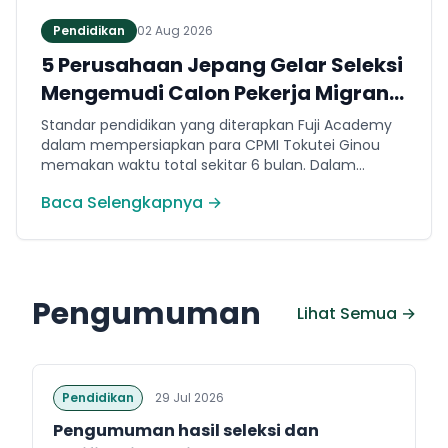
Pendidikan
02 Aug 2026
5 Perusahaan Jepang Gelar Seleksi
Mengemudi Calon Pekerja Migran
Jembrana
Standar pendidikan yang diterapkan Fuji Academy
dalam mempersiapkan para CPMI Tokutei Ginou
memakan waktu total sekitar 6 bulan. Dalam
rentang waktu tersebut, peserta diwajibkan
Baca Selengkapnya →
menguasai sejumlah kompetensi. Seperti
penguasaan Bahasa Jepang dasar setara level N5
(internal Fuji Academy). Sertifikasi resmi bahasa
Jepang JFT-Basic N4 dan Sertifikasi Keahlian (SSW)
sesuai dengan bidang keahlian kerja yang dilamar di
Pengumuman
Jepang.
Lihat Semua →
Pendidikan
29 Jul 2026
Pengumuman hasil seleksi dan