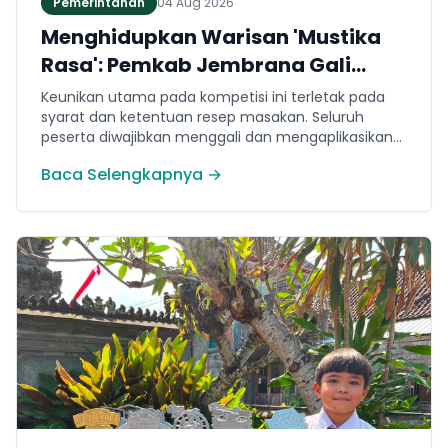
Pemerintahan
04 Aug 2026
Menghidupkan Warisan 'Mustika
Rasa': Pemkab Jembrana Gali
Keteladanan Bung Karno Lewat
Keunikan utama pada kompetisi ini terletak pada
Lomba Cipta Menu Kuliner
syarat dan ketentuan resep masakan. Seluruh
peserta diwajibkan menggali dan mengaplikasikan
resep yang bersumber dari buku kuliner legendaris
Baca Selengkapnya →
Mustika Rasa—buku kumpulan resep Nusantara
yang diprakarsai oleh Presiden Pertama Republik
Indonesia, Ir. Soekarno. Melalui panduan resep
historis tersebut, para peserta berhasil
menghidangkan berbagai kreasi olahan pangan
lokal yang tidak hanya lezat tetapi juga bergizi,
beragam, aman dan seimbang.