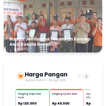
Bupati Jembrana Tekankan Konsep
Asta Kosala Kosali...
Harga Pangan
Update Hari Ini • 06 Agt 2026
Daging Sapi Has
Daging Ayam Ras
Ayam Kampu
Luar
Utuh,1 ekor
Rp 120.000
Rp 40.000
Rp 80.000