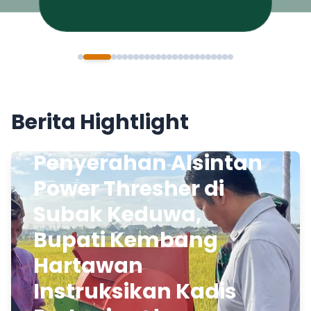
Berita Hightlight
Penyerahan Alsintan
Power Thresher di
Subak Keduwa,
Bupati Kembang
Hartawan
Instruksikan Kadis