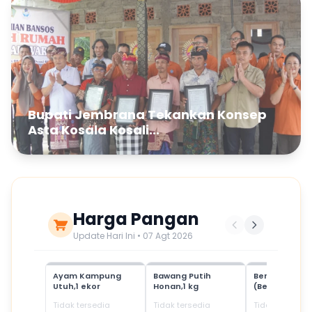
Bupati Jembrana Tekankan Konsep
Asta Kosala Kosali...
Harga Pangan
Update Hari Ini • 07 Agt 2026
Ayam Kampung
Bawang Putih
Beras Mediu
Utuh,1 ekor
Honan,1 kg
(Beras SPHP)
Tidak tersedia
Tidak tersedia
Tidak tersedia