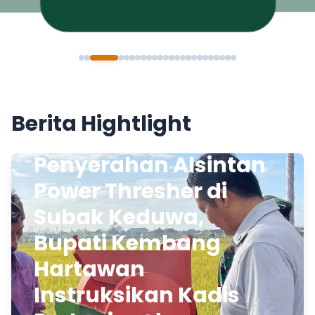
Berita Hightlight
Penyerahan Alsintan
Power Thresher di
Subak Keduwa,
Bupati Kembang
Hartawan
Instruksikan Kadis