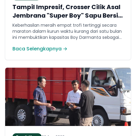
Tampil Impresif, Crosser Cilik Asal
Jembrana "Super Boy" Sapu Bersih
4 Gelar Juara Motocross 50cc di
Keberhasilan meraih empat trofi tertinggi secara
Jawa
maraton dalam kurun waktu kurang dari satu bulan
ini membuktikan kapasitas Boy Darmanta sebagai
salah satu pembalap muda paling potensial yang
Baca Selengkapnya →
dimiliki Jembrana di kancah motocross nasional