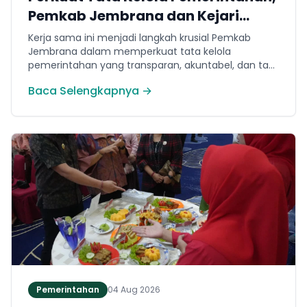
Pemkab Jembrana dan Kejari
Jembrana Sepakati Kerja Sama
Kerja sama ini menjadi langkah krusial Pemkab
Hukum Datun
Jembrana dalam memperkuat tata kelola
pemerintahan yang transparan, akuntabel, dan taat
hukum. Adapun ruang lingkup kesepakatan
Baca Selengkapnya →
mencakup tiga domain utama, yakni pemberian
bantuan hukum, pertimbangan hukum, serta
tindakan hukum lainnya.
Pemerintahan
04 Aug 2026