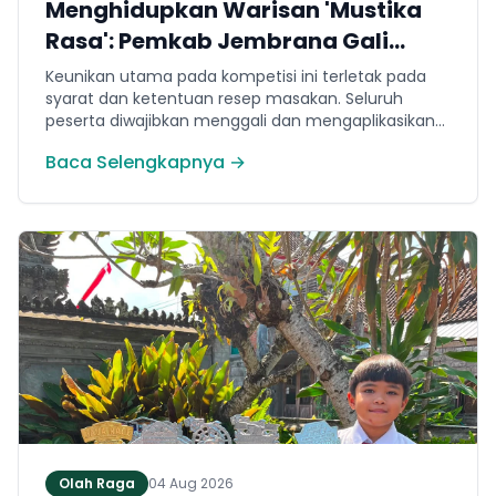
Menghidupkan Warisan 'Mustika
Rasa': Pemkab Jembrana Gali
Keteladanan Bung Karno Lewat
Keunikan utama pada kompetisi ini terletak pada
Lomba Cipta Menu Kuliner
syarat dan ketentuan resep masakan. Seluruh
peserta diwajibkan menggali dan mengaplikasikan
resep yang bersumber dari buku kuliner legendaris
Baca Selengkapnya →
Mustika Rasa—buku kumpulan resep Nusantara
yang diprakarsai oleh Presiden Pertama Republik
Indonesia, Ir. Soekarno. Melalui panduan resep
historis tersebut, para peserta berhasil
menghidangkan berbagai kreasi olahan pangan
lokal yang tidak hanya lezat tetapi juga bergizi,
beragam, aman dan seimbang.
Olah Raga
04 Aug 2026