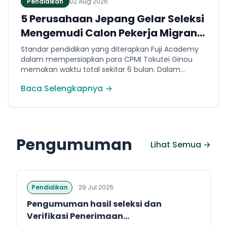
Pendidikan
02 Aug 2026
5 Perusahaan Jepang Gelar Seleksi
Mengemudi Calon Pekerja Migran
Jembrana
Standar pendidikan yang diterapkan Fuji Academy
dalam mempersiapkan para CPMI Tokutei Ginou
memakan waktu total sekitar 6 bulan. Dalam
rentang waktu tersebut, peserta diwajibkan
Baca Selengkapnya →
menguasai sejumlah kompetensi. Seperti
penguasaan Bahasa Jepang dasar setara level N5
(internal Fuji Academy). Sertifikasi resmi bahasa
Jepang JFT-Basic N4 dan Sertifikasi Keahlian (SSW)
sesuai dengan bidang keahlian kerja yang dilamar di
Pengumuman
Jepang.
Lihat Semua →
Pendidikan
29 Jul 2026
Pengumuman hasil seleksi dan
Verifikasi Penerimaan...