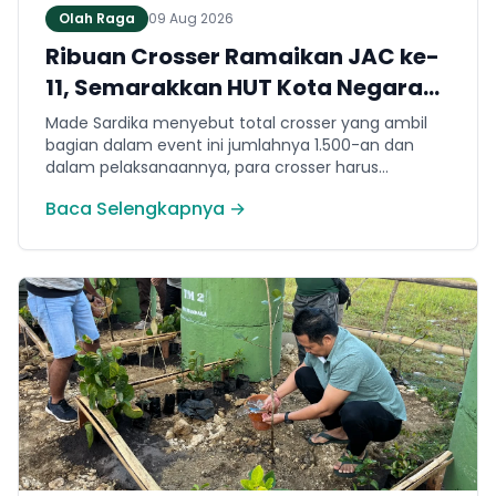
Olah Raga
09 Aug 2026
Ribuan Crosser Ramaikan JAC ke-
11, Semarakkan HUT Kota Negara
ke-131
Made Sardika menyebut total crosser yang ambil
bagian dalam event ini jumlahnya 1.500-an dan
dalam pelaksanaannya, para crosser harus
melewati berbagai karakter medan. Mulai dari jalur
Baca Selengkapnya →
tanah, tanjakan, turunan hingga trek yang
membutuhkan konsentrasi dan teknik berkendara.