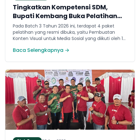
Tingkatkan Kompetensi SDM,
Bupati Kembang Buka Pelatihan
Vokasi Nasional Batch 3
Pada Batch 3 Tahun 2026 ini, terdapat 4 paket
pelatihan yang resmi dibuka, yaitu Pembuatan
Konten Visual untuk Media Sosial yang diikuti oleh 14
orang peserta. Pembuatan Roti dan Kue diikuti oleh
Baca Selengkapnya →
13 orang peserta. Menjahit Pakaian dengan Mesin
diikuti oleh 16 orang peserta. Dan barber diikuti oleh
16 orang peserta.