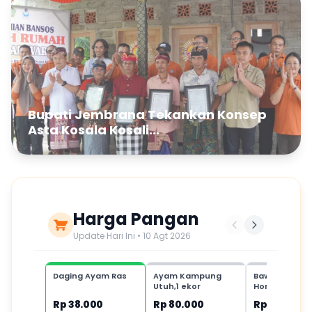
Bupati Jembrana Tekankan Konsep
Asta Kosala Kosali...
Harga Pangan
Update Hari Ini • 10 Agt 2026
Daging Ayam Ras
Ayam Kampung
Bawang Putih
Utuh,1 ekor
Honan,1 kg
Rp 38.000
Rp 80.000
Rp 35.000