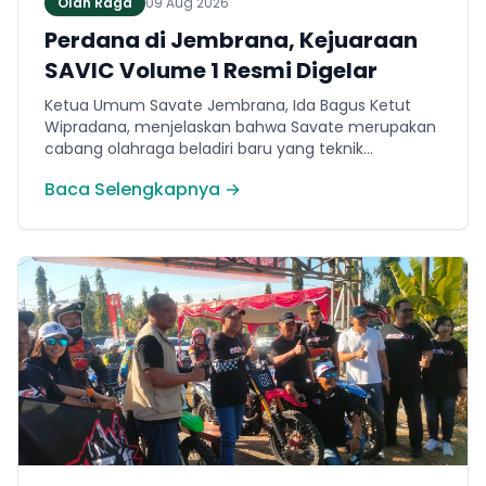
Olah Raga
09 Aug 2026
Perdana di Jembrana, Kejuaraan
SAVIC Volume 1 Resmi Digelar
Ketua Umum Savate Jembrana, Ida Bagus Ketut
Wipradana, menjelaskan bahwa Savate merupakan
cabang olahraga beladiri baru yang teknik
permainannya secara umum menyerupai
Baca Selengkapnya →
kickboxing. Ia menyampaikan bahwa ajang bertajuk
Savate Generation Volume 1 atau SAVIC ini
dirancang khusus untuk memfasilitasi minat
masyarakat lokal di bidang olahraga tarung.