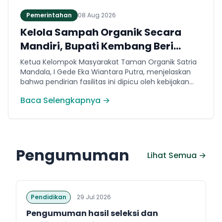
Pemerintahan
08 Aug 2026
Kelola Sampah Organik Secara
Mandiri, Bupati Kembang Beri
Apresiasi Tinggi Warga Sri
Ketua Kelompok Masyarakat Taman Organik Satria
Mandala
Mandala, I Gede Eka Wiantara Putra, menjelaskan
bahwa pendirian fasilitas ini dipicu oleh kebijakan
terkait pembatasan sampah ke TPA Peh per 1 Juli
Baca Selengkapnya →
2026.
Pengumuman
Lihat Semua →
Pendidikan
29 Jul 2026
Pengumuman hasil seleksi dan