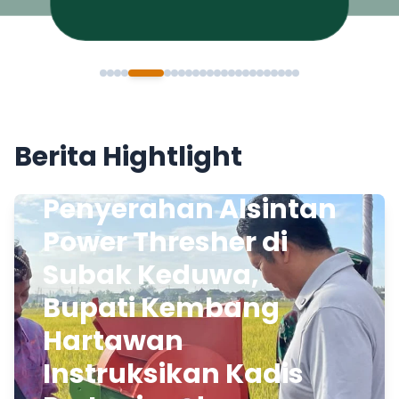
Berita Hightlight
Penyerahan Alsintan
Power Thresher di
Subak Keduwa,
Bupati Kembang
Hartawan
Instruksikan Kadis