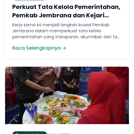
Perkuat Tata Kelola Pemerintahan,
Pemkab Jembrana dan Kejari
Jembrana Sepakati Kerja Sama
Kerja sama ini menjadi langkah krusial Pemkab
Hukum Datun
Jembrana dalam memperkuat tata kelola
pemerintahan yang transparan, akuntabel, dan taat
hukum. Adapun ruang lingkup kesepakatan
Baca Selengkapnya →
mencakup tiga domain utama, yakni pemberian
bantuan hukum, pertimbangan hukum, serta
tindakan hukum lainnya.