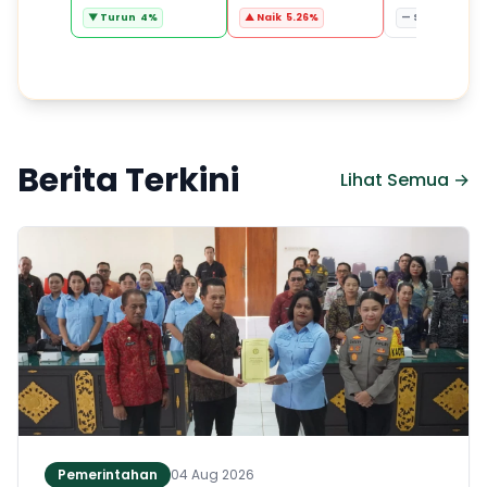
▼ Turun 4%
▲ Naik 5.26%
— Stabil 0%
Berita Terkini
Lihat Semua →
Pemerintahan
04 Aug 2026