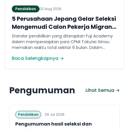
Pendidikan
02 Aug 2026
5 Perusahaan Jepang Gelar Seleksi
Mengemudi Calon Pekerja Migran
Jembrana
Standar pendidikan yang diterapkan Fuji Academy
dalam mempersiapkan para CPMI Tokutei Ginou
memakan waktu total sekitar 6 bulan. Dalam
rentang waktu tersebut, peserta diwajibkan
Baca Selengkapnya →
menguasai sejumlah kompetensi. Seperti
penguasaan Bahasa Jepang dasar setara level N5
(internal Fuji Academy). Sertifikasi resmi bahasa
Jepang JFT-Basic N4 dan Sertifikasi Keahlian (SSW)
sesuai dengan bidang keahlian kerja yang dilamar di
Pengumuman
Jepang.
Lihat Semua →
Pendidikan
29 Jul 2026
Pengumuman hasil seleksi dan