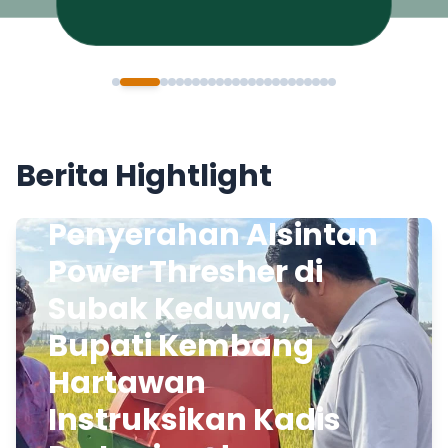
Berita Hightlight
Penyerahan Alsintan
Power Thresher di
Subak Keduwa,
Bupati Kembang
Hartawan
Instruksikan Kadis