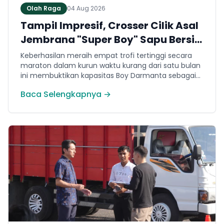
Olah Raga
04 Aug 2026
Tampil Impresif, Crosser Cilik Asal
Jembrana "Super Boy" Sapu Bersih
4 Gelar Juara Motocross 50cc di
Keberhasilan meraih empat trofi tertinggi secara
Jawa
maraton dalam kurun waktu kurang dari satu bulan
ini membuktikan kapasitas Boy Darmanta sebagai
salah satu pembalap muda paling potensial yang
Baca Selengkapnya →
dimiliki Jembrana di kancah motocross nasional