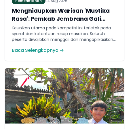
Pemerintahan
04 Aug 2026
Menghidupkan Warisan 'Mustika
Rasa': Pemkab Jembrana Gali
Keteladanan Bung Karno Lewat
Keunikan utama pada kompetisi ini terletak pada
Lomba Cipta Menu Kuliner
syarat dan ketentuan resep masakan. Seluruh
peserta diwajibkan menggali dan mengaplikasikan
resep yang bersumber dari buku kuliner legendaris
Baca Selengkapnya →
Mustika Rasa—buku kumpulan resep Nusantara
yang diprakarsai oleh Presiden Pertama Republik
Indonesia, Ir. Soekarno. Melalui panduan resep
historis tersebut, para peserta berhasil
menghidangkan berbagai kreasi olahan pangan
lokal yang tidak hanya lezat tetapi juga bergizi,
beragam, aman dan seimbang.