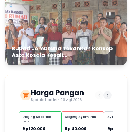
Bupati Jembrana Tekankan Konsep
Asta Kosala Kosali...
Harga Pangan
Update Hari Ini • 06 Agt 2026
Daging Sapi Has
Daging Ayam Ras
Ayam Kampu
Luar
Utuh,1 ekor
Rp 120.000
Rp 40.000
Rp 80.000