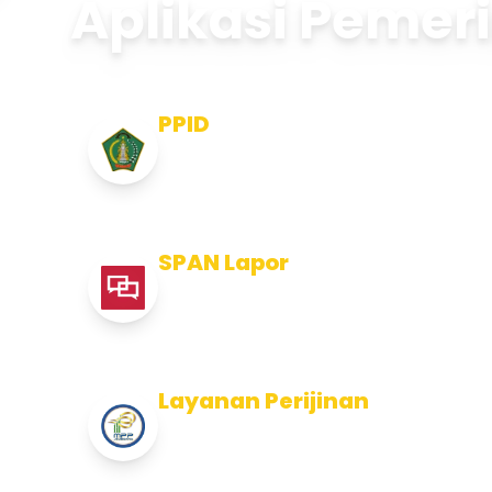
Aplikasi Pemer
PPID
Pejabat Pengelola Informasi dan
Dokumentasi
SPAN Lapor
Pelaporan integritas Pemerintah
Kabupaten Jembran
Layanan Perijinan
Layanan Perijinan di Kabupaten
Jembrana