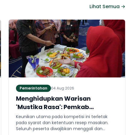
Lihat Semua →
Pemerintahan
04 Aug 2026
Menghidupkan Warisan
'Mustika Rasa': Pemkab
Jembrana Gali Keteladanan
Keunikan utama pada kompetisi ini terletak
Bung Karno Lewat Lomba Cipta
pada syarat dan ketentuan resep masakan.
Seluruh peserta diwajibkan menggali dan
Menu Kuliner
mengaplikasikan resep yang bersumber dari