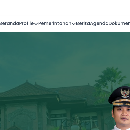
Beranda
Profile
Pemerintahan
Berita
Agenda
Dokume