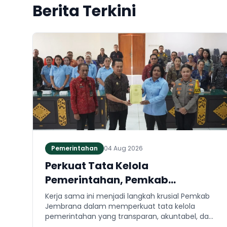
Berita Terkini
Pemerintahan
04 Aug 2026
Perkuat Tata Kelola
Pemerintahan, Pemkab
Jembrana dan Kejari Jembrana
Kerja sama ini menjadi langkah krusial Pemkab
Sepakati Kerja Sama Hukum
Jembrana dalam memperkuat tata kelola
pemerintahan yang transparan, akuntabel, dan
Datun
taat hukum. Adapun ruang lingkup kesepakatan