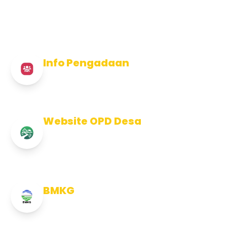
Info Pengadaan
Info Pengadaan Kabupaten Jembrana
Website OPD Desa
Info Website OPD, Kecamatan,
Kelurahan, Desa Kab Jembrana
BMKG
Info Cuaca BMKG