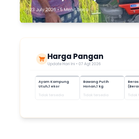
23 July 2026 • 5 Menit baca
Harga Pangan
Update Hari Ini • 07 Agt 2026
Ayam Kampung
Bawang Putih
Bera
Utuh,1 ekor
Honan,1 kg
(Bera
Tidak tersedia
Tidak tersedia
Tidak 