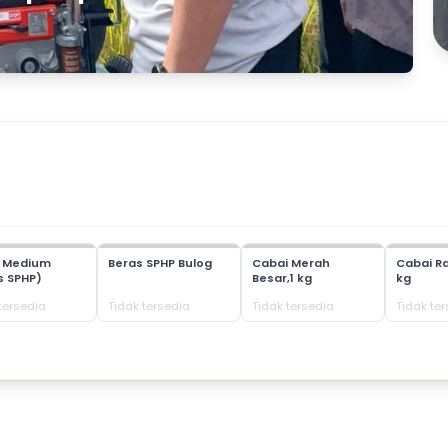
s Medium
Beras SPHP Bulog
Cabai Merah
Cabai Ra
s SPHP)
Besar,1 kg
kg
tersedia
Tidak tersedia
Tidak tersedia
Tidak te