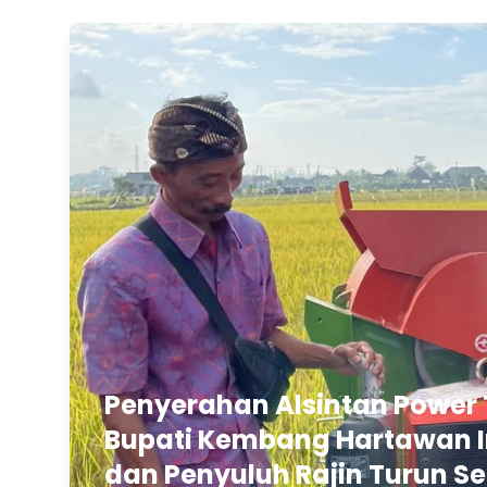
Penyerahan Alsintan Power 
Bupati Kembang Hartawan In
dan Penyuluh Rajin Turun Se