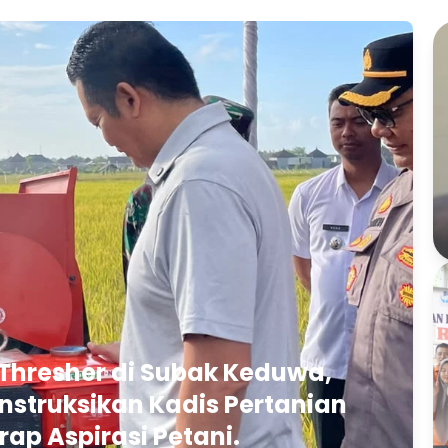
Thresher di Subak Keduwa,
struksikan Kadis Pertanian
rap Aspirasi Petani.