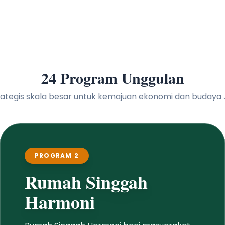
24 Program Unggulan
 strategis skala besar untuk kemajuan ekonomi dan buday
PROGRAM 3
Mobil Pickup Adat
Penyediaan mobil pickup bagi desa adat
dan desa dinas se-Kabupaten Jembrana