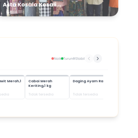
Asta Kosala Kosali...
Naik
Turun
Stabil
wit Merah,1
Cabai Merah
Daging Ayam Ras
Daging Bab
Keriting,1 kg
rsedia
Tidak tersedia
Tidak tersedia
Tidak terse