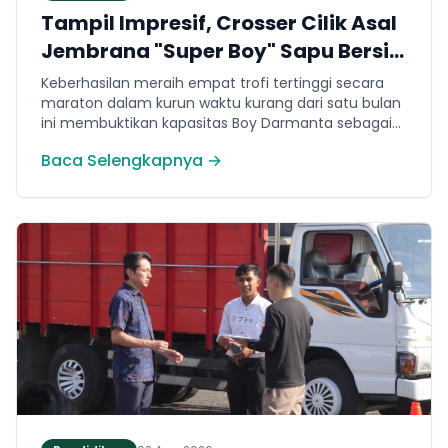
Tampil Impresif, Crosser Cilik Asal
Jembrana "Super Boy" Sapu Bersih
4 Gelar Juara Motocross 50cc di
Keberhasilan meraih empat trofi tertinggi secara
Jawa
maraton dalam kurun waktu kurang dari satu bulan
ini membuktikan kapasitas Boy Darmanta sebagai
salah satu pembalap muda paling potensial yang
Baca Selengkapnya →
dimiliki Jembrana di kancah motocross nasional