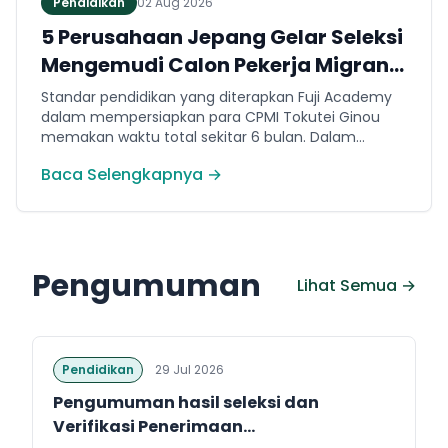
Pendidikan
02 Aug 2026
5 Perusahaan Jepang Gelar Seleksi
Mengemudi Calon Pekerja Migran
Jembrana
Standar pendidikan yang diterapkan Fuji Academy
dalam mempersiapkan para CPMI Tokutei Ginou
memakan waktu total sekitar 6 bulan. Dalam
rentang waktu tersebut, peserta diwajibkan
Baca Selengkapnya →
menguasai sejumlah kompetensi. Seperti
penguasaan Bahasa Jepang dasar setara level N5
(internal Fuji Academy). Sertifikasi resmi bahasa
Jepang JFT-Basic N4 dan Sertifikasi Keahlian (SSW)
sesuai dengan bidang keahlian kerja yang dilamar di
Pengumuman
Jepang.
Lihat Semua →
Pendidikan
29 Jul 2026
Pengumuman hasil seleksi dan
Verifikasi Penerimaan...