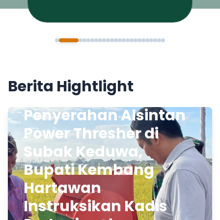
Berita Hightlight
Penyerahan Alsintan
Power Thresher di
Subak Keduwa,
Bupati Kembang
Hartawan
Instruksikan Kadis