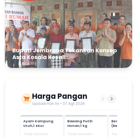
Bupati Jembrana Tekankan Konsep
Asta Kosala Kosali...
Harga Pangan
Update Hari Ini • 07 Agt 2026
Ayam Kampung
Bawang Putih
Beras Mediu
Utuh,1 ekor
Honan,1 kg
(Beras SPHP)
Tidak tersedia
Tidak tersedia
Tidak tersedia