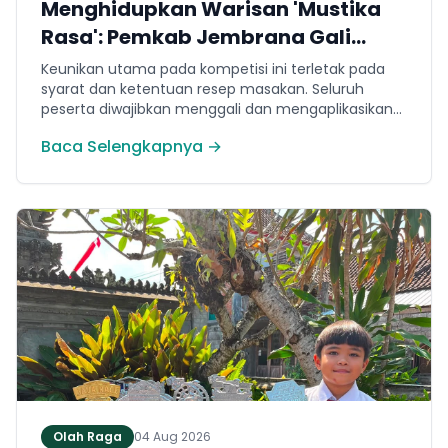
Menghidupkan Warisan 'Mustika
Rasa': Pemkab Jembrana Gali
Keteladanan Bung Karno Lewat
Keunikan utama pada kompetisi ini terletak pada
Lomba Cipta Menu Kuliner
syarat dan ketentuan resep masakan. Seluruh
peserta diwajibkan menggali dan mengaplikasikan
resep yang bersumber dari buku kuliner legendaris
Baca Selengkapnya →
Mustika Rasa—buku kumpulan resep Nusantara
yang diprakarsai oleh Presiden Pertama Republik
Indonesia, Ir. Soekarno. Melalui panduan resep
historis tersebut, para peserta berhasil
menghidangkan berbagai kreasi olahan pangan
lokal yang tidak hanya lezat tetapi juga bergizi,
beragam, aman dan seimbang.
Olah Raga
04 Aug 2026