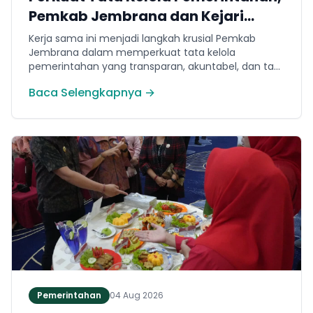
Pemkab Jembrana dan Kejari
Jembrana Sepakati Kerja Sama
Kerja sama ini menjadi langkah krusial Pemkab
Hukum Datun
Jembrana dalam memperkuat tata kelola
pemerintahan yang transparan, akuntabel, dan taat
hukum. Adapun ruang lingkup kesepakatan
Baca Selengkapnya →
mencakup tiga domain utama, yakni pemberian
bantuan hukum, pertimbangan hukum, serta
tindakan hukum lainnya.
Pemerintahan
04 Aug 2026