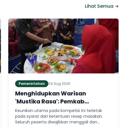
Lihat Semua →
Pemerintahan
04 Aug 2026
Menghidupkan Warisan
'Mustika Rasa': Pemkab
Jembrana Gali Keteladanan
Keunikan utama pada kompetisi ini terletak
Bung Karno Lewat Lomba Cipta
pada syarat dan ketentuan resep masakan.
Seluruh peserta diwajibkan menggali dan
Menu Kuliner
mengaplikasikan resep yang bersumber dari