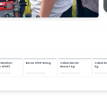
s Medium
Beras SPHP Bulog
Cabai Merah
Cabai Ra
s SPHP)
Besar,1 kg
kg
tersedia
Tidak tersedia
Tidak tersedia
Tidak te