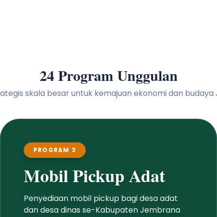
24 Program Unggulan
 strategis skala besar untuk kemajuan ekonomi dan buday
PROGRAM 4
Bedah Warung
Program bedah warung di kawasan
pedesaan dan perkotaan untuk