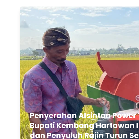
Penyerahan Alsintan Power 
Bupati Kembang Hartawan In
dan Penyuluh Rajin Turun Se