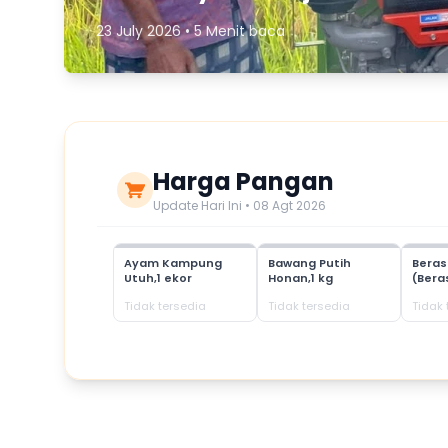
23 July 2026 • 5 Menit baca
Harga Pangan
Update Hari Ini • 08 Agt 2026
Ayam Kampung
Bawang Putih
Bera
Utuh,1 ekor
Honan,1 kg
(Bera
Tidak tersedia
Tidak tersedia
Tidak 