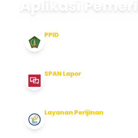
Aplikasi Pemer
PPID
Pejabat Pengelola Informasi dan
Dokumentasi
SPAN Lapor
Pelaporan integritas Pemerintah
Kabupaten Jembran
Layanan Perijinan
Layanan Perijinan di Kabupaten
Jembrana