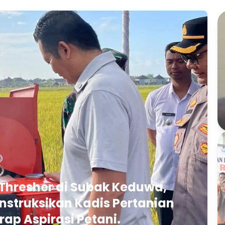
Thresher di Subak Keduwa,
struksikan Kadis Pertanian
rap Aspirasi Petani.