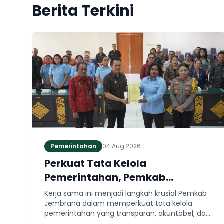
Berita Terkini
Pemerintahan
04 Aug 2026
Perkuat Tata Kelola
Pemerintahan, Pemkab
Jembrana dan Kejari Jembrana
Kerja sama ini menjadi langkah krusial Pemkab
Sepakati Kerja Sama Hukum
Jembrana dalam memperkuat tata kelola
pemerintahan yang transparan, akuntabel, dan
Datun
taat hukum. Adapun ruang lingkup kesepakatan