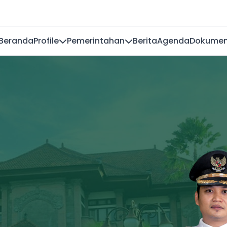
Beranda
Profile
Pemerintahan
Berita
Agenda
Dokume