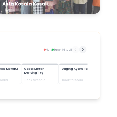
Asta Kosala Kosali...
Naik
Turun
Stabil
wit Merah,1
Cabai Merah
Daging Ayam Ras
Daging Bab
Keriting,1 kg
rsedia
Tidak tersedia
Tidak tersedia
Tidak terse