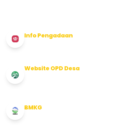
Info Pengadaan
Info Pengadaan Kabupaten Jembrana
Website OPD Desa
Info Website OPD, Kecamatan,
Kelurahan, Desa Kab Jembrana
BMKG
Info Cuaca BMKG