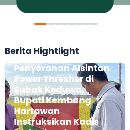
Berita Hightlight
Penyerahan Alsintan
Power Thresher di
Subak Keduwa,
Bupati Kembang
Hartawan
Instruksikan Kadis