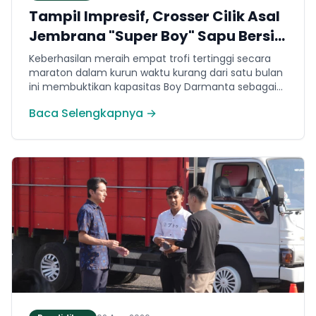
Tampil Impresif, Crosser Cilik Asal
Jembrana "Super Boy" Sapu Bersih
4 Gelar Juara Motocross 50cc di
Keberhasilan meraih empat trofi tertinggi secara
Jawa
maraton dalam kurun waktu kurang dari satu bulan
ini membuktikan kapasitas Boy Darmanta sebagai
salah satu pembalap muda paling potensial yang
Baca Selengkapnya →
dimiliki Jembrana di kancah motocross nasional