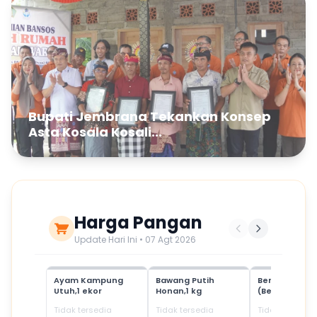
Bupati Jembrana Tekankan Konsep
Asta Kosala Kosali...
Harga Pangan
Update Hari Ini • 07 Agt 2026
Ayam Kampung
Bawang Putih
Beras Mediu
Utuh,1 ekor
Honan,1 kg
(Beras SPHP)
Tidak tersedia
Tidak tersedia
Tidak tersedia