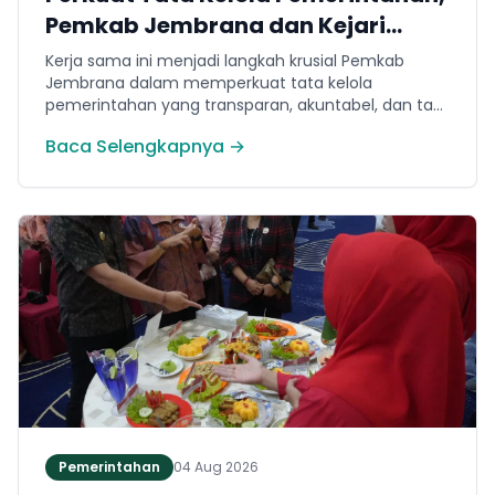
Pemkab Jembrana dan Kejari
Jembrana Sepakati Kerja Sama
Kerja sama ini menjadi langkah krusial Pemkab
Hukum Datun
Jembrana dalam memperkuat tata kelola
pemerintahan yang transparan, akuntabel, dan taat
hukum. Adapun ruang lingkup kesepakatan
Baca Selengkapnya →
mencakup tiga domain utama, yakni pemberian
bantuan hukum, pertimbangan hukum, serta
tindakan hukum lainnya.
Pemerintahan
04 Aug 2026