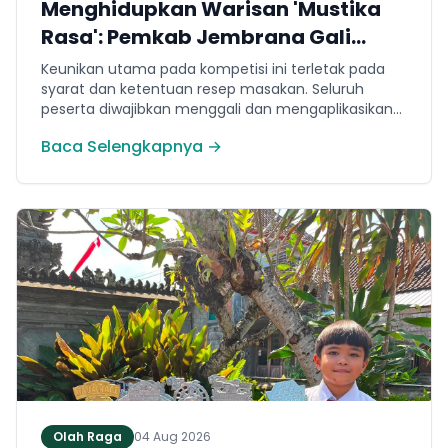
Menghidupkan Warisan 'Mustika
Rasa': Pemkab Jembrana Gali
Keteladanan Bung Karno Lewat
Keunikan utama pada kompetisi ini terletak pada
Lomba Cipta Menu Kuliner
syarat dan ketentuan resep masakan. Seluruh
peserta diwajibkan menggali dan mengaplikasikan
resep yang bersumber dari buku kuliner legendaris
Baca Selengkapnya →
Mustika Rasa—buku kumpulan resep Nusantara
yang diprakarsai oleh Presiden Pertama Republik
Indonesia, Ir. Soekarno. Melalui panduan resep
historis tersebut, para peserta berhasil
menghidangkan berbagai kreasi olahan pangan
lokal yang tidak hanya lezat tetapi juga bergizi,
beragam, aman dan seimbang.
Olah Raga
04 Aug 2026