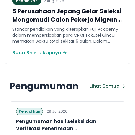
Pendidikan
02 Aug 2026
5 Perusahaan Jepang Gelar Seleksi
Mengemudi Calon Pekerja Migran
Jembrana
Standar pendidikan yang diterapkan Fuji Academy
dalam mempersiapkan para CPMI Tokutei Ginou
memakan waktu total sekitar 6 bulan. Dalam
rentang waktu tersebut, peserta diwajibkan
Baca Selengkapnya →
menguasai sejumlah kompetensi. Seperti
penguasaan Bahasa Jepang dasar setara level N5
(internal Fuji Academy). Sertifikasi resmi bahasa
Jepang JFT-Basic N4 dan Sertifikasi Keahlian (SSW)
sesuai dengan bidang keahlian kerja yang dilamar di
Pengumuman
Jepang.
Lihat Semua →
Pendidikan
29 Jul 2026
Pengumuman hasil seleksi dan
Verifikasi Penerimaan...