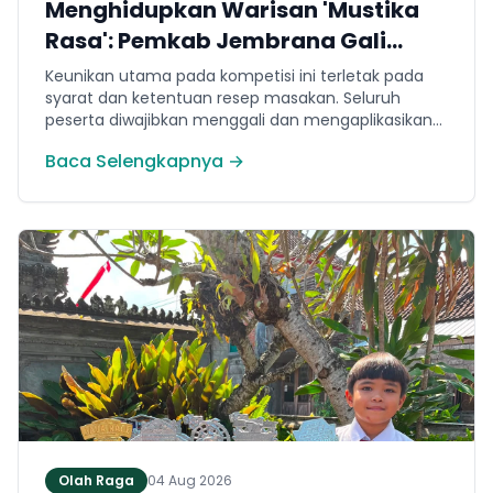
Menghidupkan Warisan 'Mustika
Rasa': Pemkab Jembrana Gali
Keteladanan Bung Karno Lewat
Keunikan utama pada kompetisi ini terletak pada
Lomba Cipta Menu Kuliner
syarat dan ketentuan resep masakan. Seluruh
peserta diwajibkan menggali dan mengaplikasikan
resep yang bersumber dari buku kuliner legendaris
Baca Selengkapnya →
Mustika Rasa—buku kumpulan resep Nusantara
yang diprakarsai oleh Presiden Pertama Republik
Indonesia, Ir. Soekarno. Melalui panduan resep
historis tersebut, para peserta berhasil
menghidangkan berbagai kreasi olahan pangan
lokal yang tidak hanya lezat tetapi juga bergizi,
beragam, aman dan seimbang.
Olah Raga
04 Aug 2026