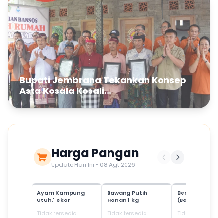
Bupati Jembrana Tekankan Konsep
Asta Kosala Kosali...
Harga Pangan
Update Hari Ini • 08 Agt 2026
Ayam Kampung
Bawang Putih
Beras Mediu
Utuh,1 ekor
Honan,1 kg
(Beras SPHP)
Tidak tersedia
Tidak tersedia
Tidak tersedia