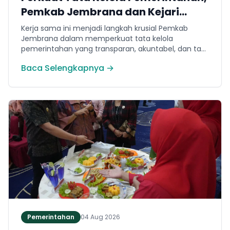
Pemkab Jembrana dan Kejari
Jembrana Sepakati Kerja Sama
Kerja sama ini menjadi langkah krusial Pemkab
Hukum Datun
Jembrana dalam memperkuat tata kelola
pemerintahan yang transparan, akuntabel, dan taat
hukum. Adapun ruang lingkup kesepakatan
Baca Selengkapnya →
mencakup tiga domain utama, yakni pemberian
bantuan hukum, pertimbangan hukum, serta
tindakan hukum lainnya.
Pemerintahan
04 Aug 2026