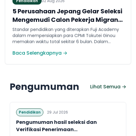
Pendidikan
02 Aug 2026
5 Perusahaan Jepang Gelar Seleksi
Mengemudi Calon Pekerja Migran
Jembrana
Standar pendidikan yang diterapkan Fuji Academy
dalam mempersiapkan para CPMI Tokutei Ginou
memakan waktu total sekitar 6 bulan. Dalam
rentang waktu tersebut, peserta diwajibkan
Baca Selengkapnya →
menguasai sejumlah kompetensi. Seperti
penguasaan Bahasa Jepang dasar setara level N5
(internal Fuji Academy). Sertifikasi resmi bahasa
Jepang JFT-Basic N4 dan Sertifikasi Keahlian (SSW)
sesuai dengan bidang keahlian kerja yang dilamar di
Pengumuman
Jepang.
Lihat Semua →
Pendidikan
29 Jul 2026
Pengumuman hasil seleksi dan
Verifikasi Penerimaan...