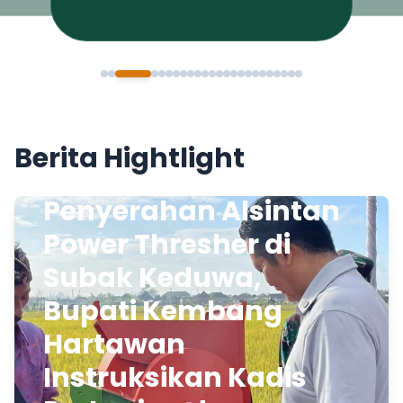
Berita Hightlight
Penyerahan Alsintan
Power Thresher di
Subak Keduwa,
Bupati Kembang
Hartawan
Instruksikan Kadis