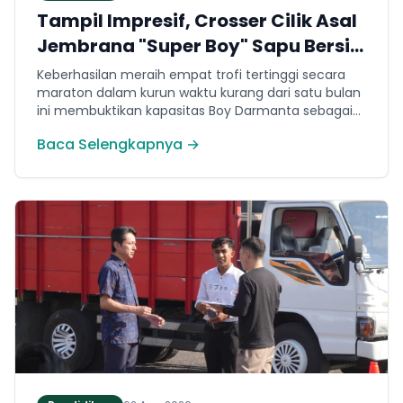
Tampil Impresif, Crosser Cilik Asal
Jembrana "Super Boy" Sapu Bersih
4 Gelar Juara Motocross 50cc di
Keberhasilan meraih empat trofi tertinggi secara
Jawa
maraton dalam kurun waktu kurang dari satu bulan
ini membuktikan kapasitas Boy Darmanta sebagai
salah satu pembalap muda paling potensial yang
Baca Selengkapnya →
dimiliki Jembrana di kancah motocross nasional