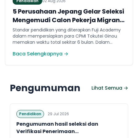
Pendidikan
02 Aug 2026
5 Perusahaan Jepang Gelar Seleksi
Mengemudi Calon Pekerja Migran
Jembrana
Standar pendidikan yang diterapkan Fuji Academy
dalam mempersiapkan para CPMI Tokutei Ginou
memakan waktu total sekitar 6 bulan. Dalam
rentang waktu tersebut, peserta diwajibkan
Baca Selengkapnya →
menguasai sejumlah kompetensi. Seperti
penguasaan Bahasa Jepang dasar setara level N5
(internal Fuji Academy). Sertifikasi resmi bahasa
Jepang JFT-Basic N4 dan Sertifikasi Keahlian (SSW)
sesuai dengan bidang keahlian kerja yang dilamar di
Pengumuman
Jepang.
Lihat Semua →
Pendidikan
29 Jul 2026
Pengumuman hasil seleksi dan
Verifikasi Penerimaan...