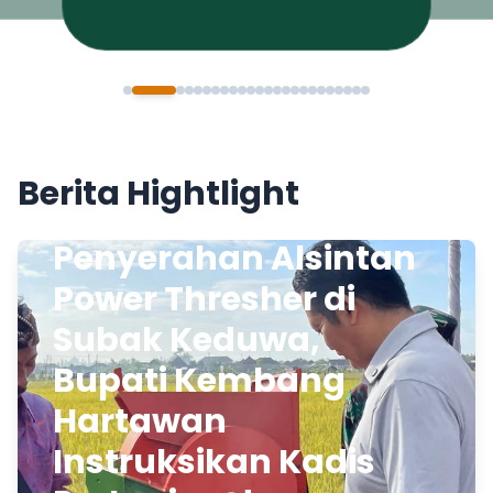
Berita Hightlight
Penyerahan Alsintan
Power Thresher di
Subak Keduwa,
Bupati Kembang
Hartawan
Instruksikan Kadis