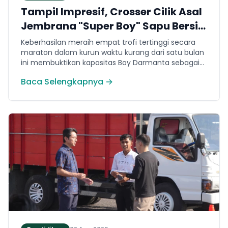
Tampil Impresif, Crosser Cilik Asal
Jembrana "Super Boy" Sapu Bersih
4 Gelar Juara Motocross 50cc di
Keberhasilan meraih empat trofi tertinggi secara
Jawa
maraton dalam kurun waktu kurang dari satu bulan
ini membuktikan kapasitas Boy Darmanta sebagai
salah satu pembalap muda paling potensial yang
Baca Selengkapnya →
dimiliki Jembrana di kancah motocross nasional