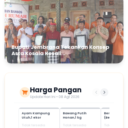
Bupati Jembrana Tekankan Konsep
Asta Kosala Kosali...
Harga Pangan
Update Hari Ini • 08 Agt 2026
Ayam Kampung
Bawang Putih
Beras Mediu
Utuh,1 ekor
Honan,1 kg
(Beras SPHP)
Tidak tersedia
Tidak tersedia
Tidak tersedia