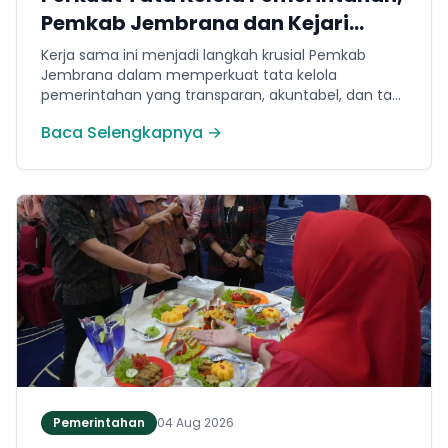
Pemkab Jembrana dan Kejari
Jembrana Sepakati Kerja Sama
Kerja sama ini menjadi langkah krusial Pemkab
Hukum Datun
Jembrana dalam memperkuat tata kelola
pemerintahan yang transparan, akuntabel, dan taat
hukum. Adapun ruang lingkup kesepakatan
Baca Selengkapnya →
mencakup tiga domain utama, yakni pemberian
bantuan hukum, pertimbangan hukum, serta
tindakan hukum lainnya.
Pemerintahan
04 Aug 2026