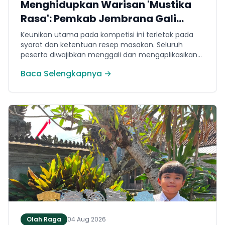
Menghidupkan Warisan 'Mustika
Rasa': Pemkab Jembrana Gali
Keteladanan Bung Karno Lewat
Keunikan utama pada kompetisi ini terletak pada
Lomba Cipta Menu Kuliner
syarat dan ketentuan resep masakan. Seluruh
peserta diwajibkan menggali dan mengaplikasikan
resep yang bersumber dari buku kuliner legendaris
Baca Selengkapnya →
Mustika Rasa—buku kumpulan resep Nusantara
yang diprakarsai oleh Presiden Pertama Republik
Indonesia, Ir. Soekarno. Melalui panduan resep
historis tersebut, para peserta berhasil
menghidangkan berbagai kreasi olahan pangan
lokal yang tidak hanya lezat tetapi juga bergizi,
beragam, aman dan seimbang.
Olah Raga
04 Aug 2026