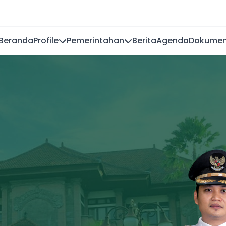
Beranda
Profile
Pemerintahan
Berita
Agenda
Dokume