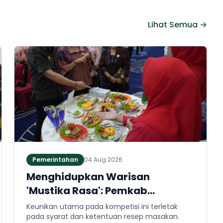
Lihat Semua →
Pemerintahan
04 Aug 2026
Menghidupkan Warisan
'Mustika Rasa': Pemkab
Jembrana Gali Keteladanan
Keunikan utama pada kompetisi ini terletak
Bung Karno Lewat Lomba Cipta
pada syarat dan ketentuan resep masakan.