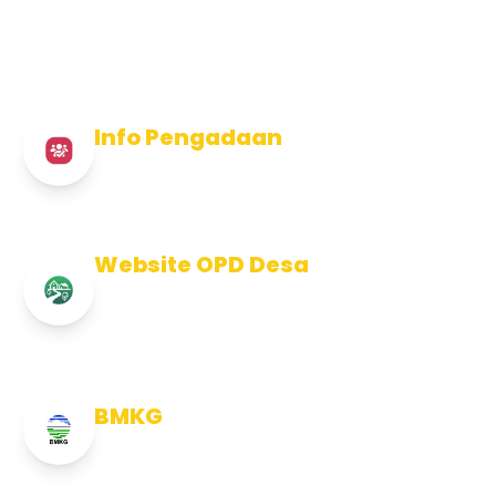
Info Pengadaan
Info Pengadaan Kabupaten Jembrana
Website OPD Desa
Info Website OPD, Kecamatan,
Kelurahan, Desa Kab Jembrana
BMKG
Info Cuaca BMKG