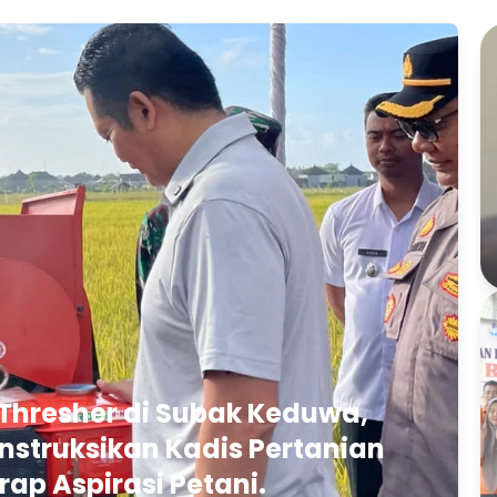
Thresher di Subak Keduwa,
struksikan Kadis Pertanian
rap Aspirasi Petani.