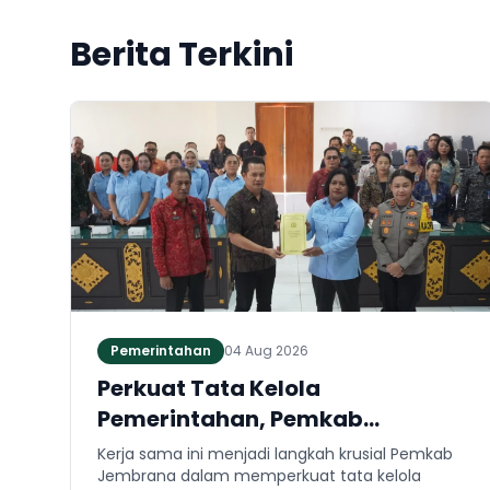
Berita Terkini
Pemerintahan
04 Aug 2026
Perkuat Tata Kelola
Pemerintahan, Pemkab
Jembrana dan Kejari Jembrana
Kerja sama ini menjadi langkah krusial Pemkab
Sepakati Kerja Sama Hukum
Jembrana dalam memperkuat tata kelola