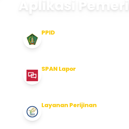
Aplikasi Pemer
PPID
Pejabat Pengelola Informasi dan
Dokumentasi
SPAN Lapor
Pelaporan integritas Pemerintah
Kabupaten Jembran
Layanan Perijinan
Layanan Perijinan di Kabupaten
Jembrana