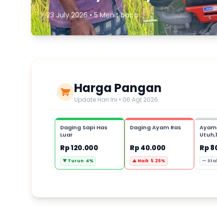
23 July 2026 • 5 Menit baca
Harga Pangan
Update Hari Ini • 06 Agt 2026
Daging Sapi Has
Daging Ayam Ras
Ayam
Luar
Utuh,
Rp 120.000
Rp 40.000
Rp 8
▼ Turun 4%
▲ Naik 5.26%
— Sta