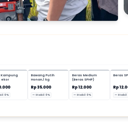
 Kampung
Bawang Putih
Beras Medium
Beras SP
1 ekor
Honan,1 kg
(Beras SPHP)
0.000
Rp 35.000
Rp 12.000
Rp 12.
bil 0%
— Stabil 0%
— Stabil 0%
— Stabil