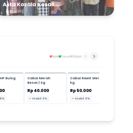
Asta Kosala Kosali...
Naik
Turun
Stabil
HP Bulog
Cabai Merah
Cabai Rawit Merah,1
Cabai Mer
Besar,1 kg
kg
Keriting,1 
000
Rp 40.000
Rp 50.000
Rp 35.00
 0%
— Stabil 0%
— Stabil 0%
— Stabil 0%