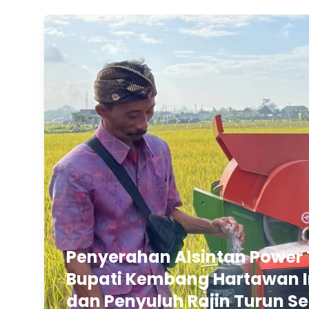
Penyerahan Alsintan Power 
Bupati Kembang Hartawan In
dan Penyuluh Rajin Turun Se