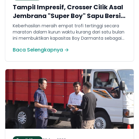
Tampil Impresif, Crosser Cilik Asal
Jembrana "Super Boy" Sapu Bersih
4 Gelar Juara Motocross 50cc di
Keberhasilan meraih empat trofi tertinggi secara
Jawa
maraton dalam kurun waktu kurang dari satu bulan
ini membuktikan kapasitas Boy Darmanta sebagai
salah satu pembalap muda paling potensial yang
Baca Selengkapnya →
dimiliki Jembrana di kancah motocross nasional