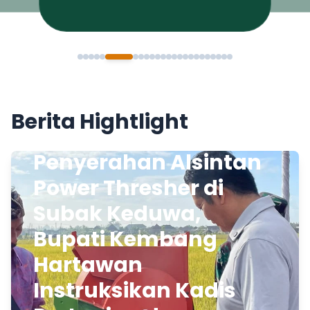
Berita Hightlight
Penyerahan Alsintan
Power Thresher di
Subak Keduwa,
Bupati Kembang
Hartawan
Instruksikan Kadis