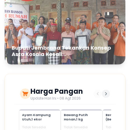
Bupati Jembrana Tekankan Konsep
Asta Kosala Kosali...
Harga Pangan
Update Hari Ini • 08 Agt 2026
Ayam Kampung
Bawang Putih
Beras Mediu
Utuh,1 ekor
Honan,1 kg
(Beras SPHP)
Tidak tersedia
Tidak tersedia
Tidak tersedia