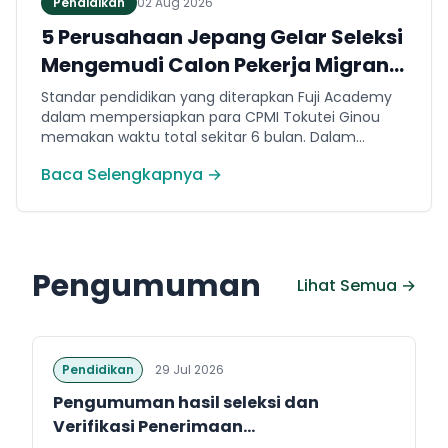
Pendidikan
02 Aug 2026
5 Perusahaan Jepang Gelar Seleksi
Mengemudi Calon Pekerja Migran
Jembrana
Standar pendidikan yang diterapkan Fuji Academy
dalam mempersiapkan para CPMI Tokutei Ginou
memakan waktu total sekitar 6 bulan. Dalam
rentang waktu tersebut, peserta diwajibkan
Baca Selengkapnya →
menguasai sejumlah kompetensi. Seperti
penguasaan Bahasa Jepang dasar setara level N5
(internal Fuji Academy). Sertifikasi resmi bahasa
Jepang JFT-Basic N4 dan Sertifikasi Keahlian (SSW)
sesuai dengan bidang keahlian kerja yang dilamar di
Pengumuman
Jepang.
Lihat Semua →
Pendidikan
29 Jul 2026
Pengumuman hasil seleksi dan
Verifikasi Penerimaan...