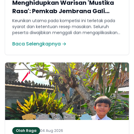
Menghidupkan Warisan 'Mustika
Rasa': Pemkab Jembrana Gali
Keteladanan Bung Karno Lewat
Keunikan utama pada kompetisi ini terletak pada
Lomba Cipta Menu Kuliner
syarat dan ketentuan resep masakan. Seluruh
peserta diwajibkan menggali dan mengaplikasikan
resep yang bersumber dari buku kuliner legendaris
Baca Selengkapnya →
Mustika Rasa—buku kumpulan resep Nusantara
yang diprakarsai oleh Presiden Pertama Republik
Indonesia, Ir. Soekarno. Melalui panduan resep
historis tersebut, para peserta berhasil
menghidangkan berbagai kreasi olahan pangan
lokal yang tidak hanya lezat tetapi juga bergizi,
beragam, aman dan seimbang.
Olah Raga
04 Aug 2026