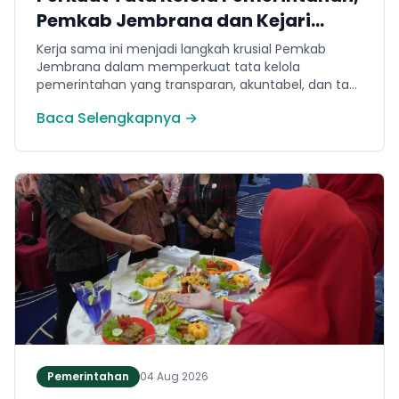
Pemkab Jembrana dan Kejari
Jembrana Sepakati Kerja Sama
Kerja sama ini menjadi langkah krusial Pemkab
Hukum Datun
Jembrana dalam memperkuat tata kelola
pemerintahan yang transparan, akuntabel, dan taat
hukum. Adapun ruang lingkup kesepakatan
Baca Selengkapnya →
mencakup tiga domain utama, yakni pemberian
bantuan hukum, pertimbangan hukum, serta
tindakan hukum lainnya.
Pemerintahan
04 Aug 2026