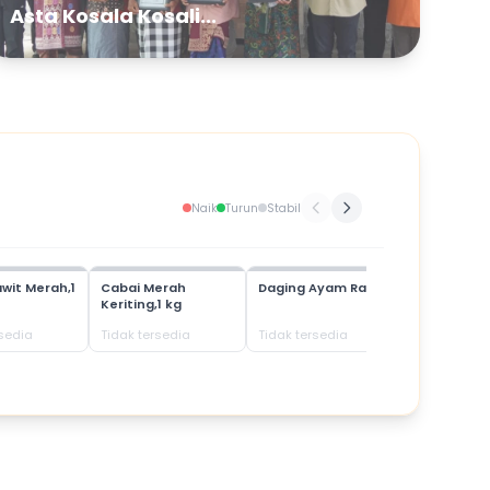
Asta Kosala Kosali...
Naik
Turun
Stabil
wit Merah,1
Cabai Merah
Daging Ayam Ras
Daging Bab
Keriting,1 kg
rsedia
Tidak tersedia
Tidak tersedia
Tidak terse