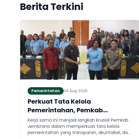
Berita Terkini
Pemerintahan
04 Aug 2026
Perkuat Tata Kelola
Pemerintahan, Pemkab
Jembrana dan Kejari Jembrana
Kerja sama ini menjadi langkah krusial Pemkab
Sepakati Kerja Sama Hukum
Jembrana dalam memperkuat tata kelola
pemerintahan yang transparan, akuntabel, dan
Datun
taat hukum. Adapun ruang lingkup kesepakatan