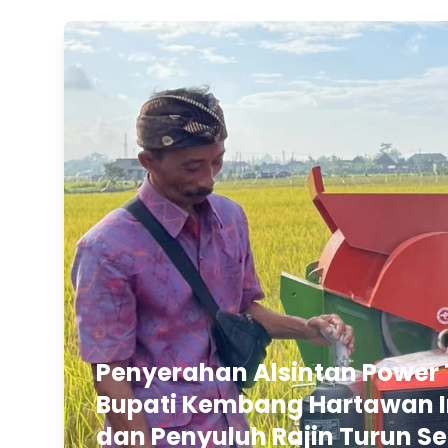
Penyerahan Alsintan Power 
Bupati Kembang Hartawan In
dan Penyuluh Rajin Turun Se