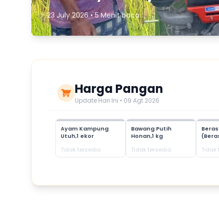
23 July 2026 • 5 Menit baca
Harga Pangan
Update Hari Ini • 09 Agt 2026
Ayam Kampung
Bawang Putih
Bera
Utuh,1 ekor
Honan,1 kg
(Bera
Tidak tersedia
Tidak tersedia
Tidak 