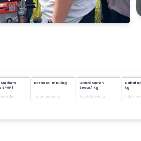
s Medium
Beras SPHP Bulog
Cabai Merah
Cabai Ra
s SPHP)
Besar,1 kg
kg
tersedia
Tidak tersedia
Tidak tersedia
Tidak te