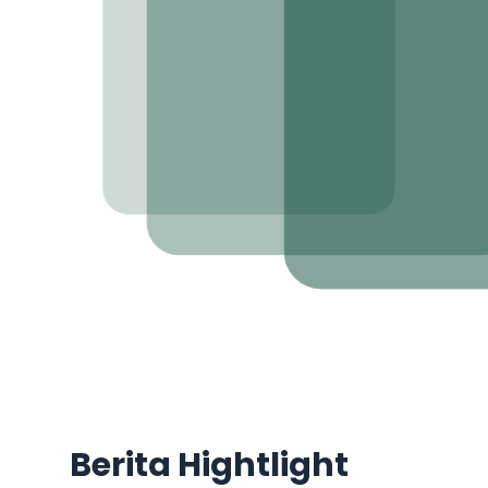
Rumah Singgah Harm
Jembrana di Denpas
Selengkapnya
Berita Hightlight