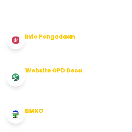
Info Pengadaan
Info Pengadaan Kabupaten Jembrana
Website OPD Desa
Info Website OPD, Kecamatan,
Kelurahan, Desa Kab Jembrana
BMKG
Info Cuaca BMKG