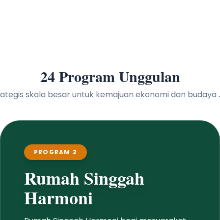
24 Program Unggulan
 strategis skala besar untuk kemajuan ekonomi dan buday
PROGRAM 3
Mobil Pickup Adat
nggah
Penyediaan mobil pickup bagi desa adat
dan desa dinas se-Kabupaten Jembrana