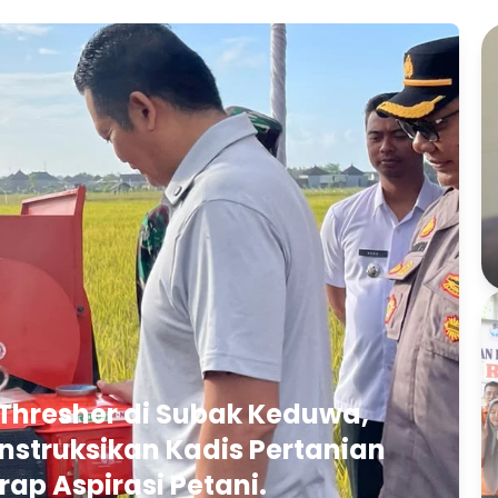
Thresher di Subak Keduwa,
struksikan Kadis Pertanian
rap Aspirasi Petani.