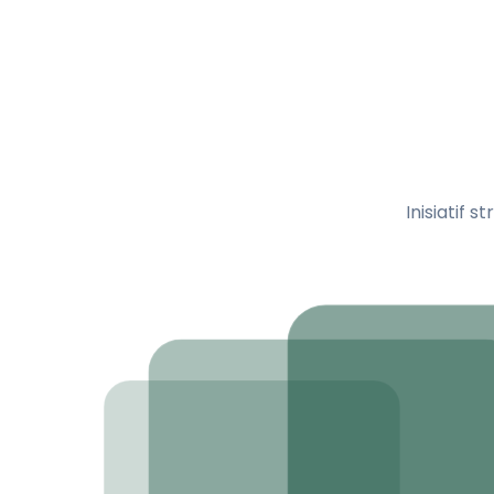
Inisiatif
PROGRAM 2
Rumah Si
Harmoni