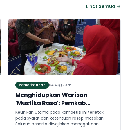
Lihat Semua →
Pemerintahan
04 Aug 2026
Menghidupkan Warisan
'Mustika Rasa': Pemkab
Jembrana Gali Keteladanan
Keunikan utama pada kompetisi ini terletak
Bung Karno Lewat Lomba Cipta
pada syarat dan ketentuan resep masakan.
Seluruh peserta diwajibkan menggali dan
Menu Kuliner
mengaplikasikan resep yang bersumber dari