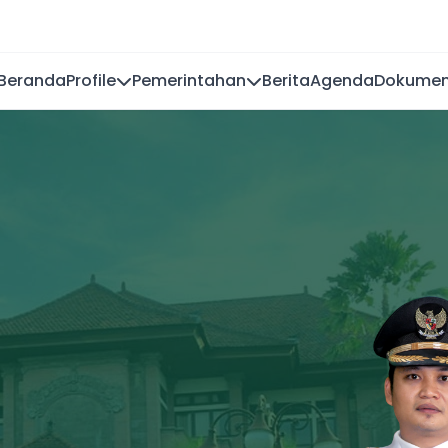
Beranda
Profile
Pemerintahan
Berita
Agenda
Dokume