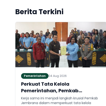
Berita Terkini
Pemerintahan
04 Aug 2026
Perkuat Tata Kelola
Pemerintahan, Pemkab
Jembrana dan Kejari Jembrana
Kerja sama ini menjadi langkah krusial Pemkab
Sepakati Kerja Sama Hukum
Jembrana dalam memperkuat tata kelola