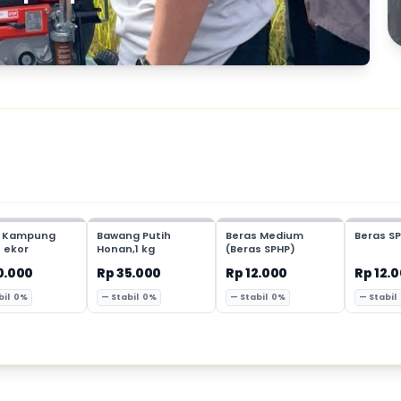
 Kampung
Bawang Putih
Beras Medium
Beras SP
1 ekor
Honan,1 kg
(Beras SPHP)
0.000
Rp 35.000
Rp 12.000
Rp 12.
bil 0%
— Stabil 0%
— Stabil 0%
— Stabil