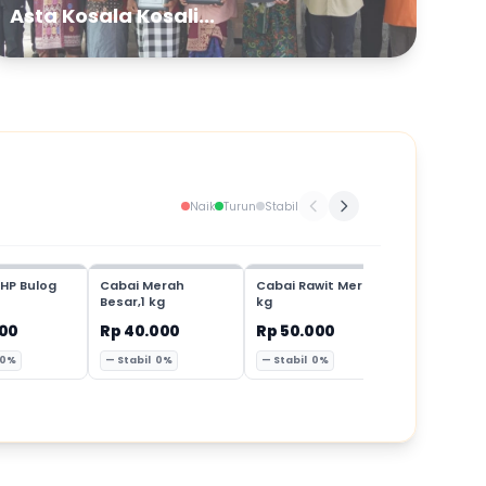
Asta Kosala Kosali...
Naik
Turun
Stabil
HP Bulog
Cabai Merah
Cabai Rawit Merah,1
Cabai Mer
Besar,1 kg
kg
Keriting,1 
000
Rp 40.000
Rp 50.000
Rp 35.00
 0%
— Stabil 0%
— Stabil 0%
— Stabil 0%