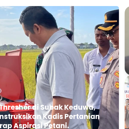
Thresher di Subak Keduwa,
struksikan Kadis Pertanian
rap Aspirasi Petani.