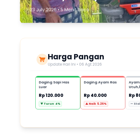
23 July 2026 • 5 Menit baca
Harga Pangan
Update Hari Ini • 06 Agt 2026
Daging Sapi Has
Daging Ayam Ras
Ayam
Luar
Utuh,
Rp 120.000
Rp 40.000
Rp 8
▼ Turun 4%
▲ Naik 5.26%
— Sta