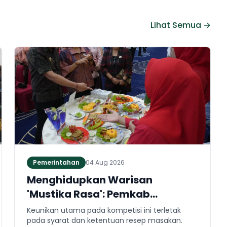
Lihat Semua →
Pemerintahan
04 Aug 2026
Menghidupkan Warisan
'Mustika Rasa': Pemkab
Jembrana Gali Keteladanan
Keunikan utama pada kompetisi ini terletak
Bung Karno Lewat Lomba Cipta
pada syarat dan ketentuan resep masakan.