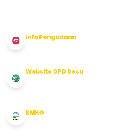
Info Pengadaan
Info Pengadaan Kabupaten Jembrana
Website OPD Desa
Info Website OPD, Kecamatan,
Kelurahan, Desa Kab Jembrana
BMKG
Info Cuaca BMKG