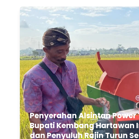
Penyerahan Alsintan Power 
Bupati Kembang Hartawan In
dan Penyuluh Rajin Turun Se