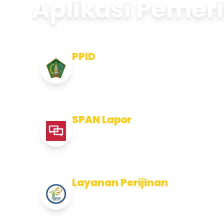
Aplikasi Pemer
PPID
Pejabat Pengelola Informasi dan
Dokumentasi
SPAN Lapor
Pelaporan integritas Pemerintah
Kabupaten Jembran
Layanan Perijinan
Layanan Perijinan di Kabupaten
Jembrana