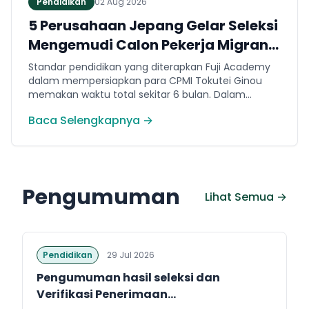
Pendidikan
02 Aug 2026
5 Perusahaan Jepang Gelar Seleksi
Mengemudi Calon Pekerja Migran
Jembrana
Standar pendidikan yang diterapkan Fuji Academy
dalam mempersiapkan para CPMI Tokutei Ginou
memakan waktu total sekitar 6 bulan. Dalam
rentang waktu tersebut, peserta diwajibkan
Baca Selengkapnya →
menguasai sejumlah kompetensi. Seperti
penguasaan Bahasa Jepang dasar setara level N5
(internal Fuji Academy). Sertifikasi resmi bahasa
Jepang JFT-Basic N4 dan Sertifikasi Keahlian (SSW)
sesuai dengan bidang keahlian kerja yang dilamar di
Pengumuman
Jepang.
Lihat Semua →
Pendidikan
29 Jul 2026
Pengumuman hasil seleksi dan
Verifikasi Penerimaan...