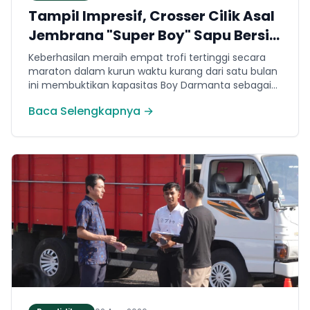
Tampil Impresif, Crosser Cilik Asal
Jembrana "Super Boy" Sapu Bersih
4 Gelar Juara Motocross 50cc di
Keberhasilan meraih empat trofi tertinggi secara
Jawa
maraton dalam kurun waktu kurang dari satu bulan
ini membuktikan kapasitas Boy Darmanta sebagai
salah satu pembalap muda paling potensial yang
Baca Selengkapnya →
dimiliki Jembrana di kancah motocross nasional