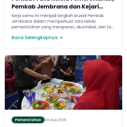
Pemkab Jembrana dan Kejari
Jembrana Sepakati Kerja Sama
Kerja sama ini menjadi langkah krusial Pemkab
Hukum Datun
Jembrana dalam memperkuat tata kelola
pemerintahan yang transparan, akuntabel, dan taat
hukum. Adapun ruang lingkup kesepakatan
Baca Selengkapnya →
mencakup tiga domain utama, yakni pemberian
bantuan hukum, pertimbangan hukum, serta
tindakan hukum lainnya.
Pemerintahan
04 Aug 2026