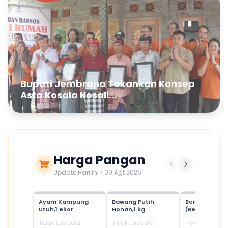
Bupati Jembrana Tekankan Konsep
Asta Kosala Kosali...
Harga Pangan
Update Hari Ini • 09 Agt 2026
Ayam Kampung
Bawang Putih
Beras Mediu
Utuh,1 ekor
Honan,1 kg
(Beras SPHP)
Tidak tersedia
Tidak tersedia
Tidak tersedia