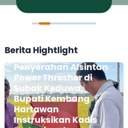
Berita Hightlight
Penyerahan Alsintan
Power Thresher di
Subak Keduwa,
Bupati Kembang
Hartawan
Instruksikan Kadis