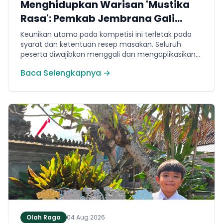
Menghidupkan Warisan 'Mustika
Rasa': Pemkab Jembrana Gali
Keteladanan Bung Karno Lewat
Keunikan utama pada kompetisi ini terletak pada
Lomba Cipta Menu Kuliner
syarat dan ketentuan resep masakan. Seluruh
peserta diwajibkan menggali dan mengaplikasikan
resep yang bersumber dari buku kuliner legendaris
Baca Selengkapnya →
Mustika Rasa—buku kumpulan resep Nusantara
yang diprakarsai oleh Presiden Pertama Republik
Indonesia, Ir. Soekarno. Melalui panduan resep
historis tersebut, para peserta berhasil
menghidangkan berbagai kreasi olahan pangan
lokal yang tidak hanya lezat tetapi juga bergizi,
beragam, aman dan seimbang.
Olah Raga
04 Aug 2026