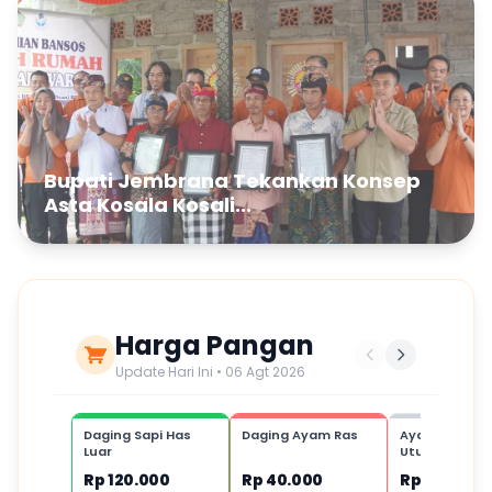
Bupati Jembrana Tekankan Konsep
Asta Kosala Kosali...
Harga Pangan
Update Hari Ini • 06 Agt 2026
Daging Sapi Has
Daging Ayam Ras
Ayam Kampu
Luar
Utuh,1 ekor
Rp 120.000
Rp 40.000
Rp 80.000