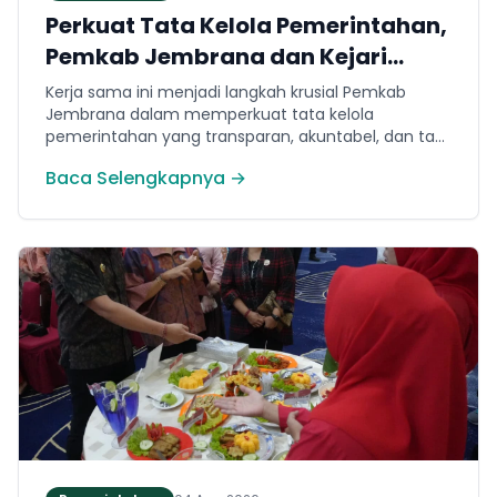
Perkuat Tata Kelola Pemerintahan,
Pemkab Jembrana dan Kejari
Jembrana Sepakati Kerja Sama
Kerja sama ini menjadi langkah krusial Pemkab
Hukum Datun
Jembrana dalam memperkuat tata kelola
pemerintahan yang transparan, akuntabel, dan taat
hukum. Adapun ruang lingkup kesepakatan
Baca Selengkapnya →
mencakup tiga domain utama, yakni pemberian
bantuan hukum, pertimbangan hukum, serta
tindakan hukum lainnya.