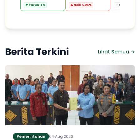
▼ Turun 4%
▲ Naik 5.26%
— Stabil 0%
Berita Terkini
Lihat Semua →
Pemerintahan
04 Aug 2026