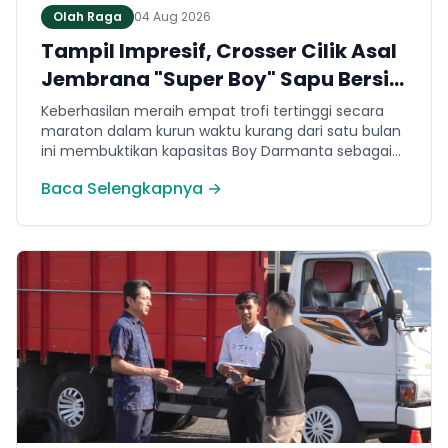
Olah Raga
04 Aug 2026
Tampil Impresif, Crosser Cilik Asal
Jembrana "Super Boy" Sapu Bersih
4 Gelar Juara Motocross 50cc di
Keberhasilan meraih empat trofi tertinggi secara
Jawa
maraton dalam kurun waktu kurang dari satu bulan
ini membuktikan kapasitas Boy Darmanta sebagai
salah satu pembalap muda paling potensial yang
Baca Selengkapnya →
dimiliki Jembrana di kancah motocross nasional