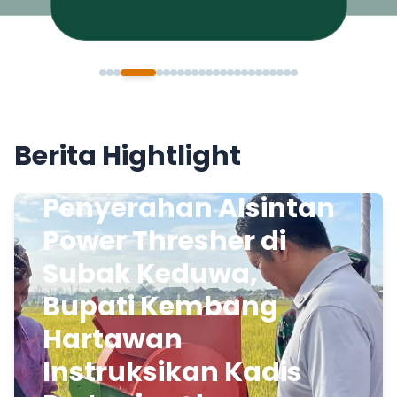
Berita Hightlight
Penyerahan Alsintan
Power Thresher di
Subak Keduwa,
Bupati Kembang
Hartawan
Instruksikan Kadis