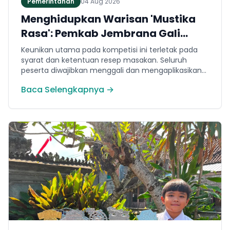
Pemerintahan
04 Aug 2026
Menghidupkan Warisan 'Mustika
Rasa': Pemkab Jembrana Gali
Keteladanan Bung Karno Lewat
Keunikan utama pada kompetisi ini terletak pada
Lomba Cipta Menu Kuliner
syarat dan ketentuan resep masakan. Seluruh
peserta diwajibkan menggali dan mengaplikasikan
resep yang bersumber dari buku kuliner legendaris
Baca Selengkapnya →
Mustika Rasa—buku kumpulan resep Nusantara
yang diprakarsai oleh Presiden Pertama Republik
Indonesia, Ir. Soekarno. Melalui panduan resep
historis tersebut, para peserta berhasil
menghidangkan berbagai kreasi olahan pangan
lokal yang tidak hanya lezat tetapi juga bergizi,
beragam, aman dan seimbang.