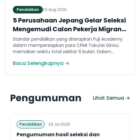
Pendidikan
02 Aug 2026
5 Perusahaan Jepang Gelar Seleksi
Mengemudi Calon Pekerja Migran
Jembrana
Standar pendidikan yang diterapkan Fuji Academy
dalam mempersiapkan para CPMI Tokutei Ginou
memakan waktu total sekitar 6 bulan. Dalam
rentang waktu tersebut, peserta diwajibkan
Baca Selengkapnya →
menguasai sejumlah kompetensi. Seperti
penguasaan Bahasa Jepang dasar setara level N5
(internal Fuji Academy). Sertifikasi resmi bahasa
Jepang JFT-Basic N4 dan Sertifikasi Keahlian (SSW)
sesuai dengan bidang keahlian kerja yang dilamar di
Pengumuman
Jepang.
Lihat Semua →
Pendidikan
29 Jul 2026
Pengumuman hasil seleksi dan