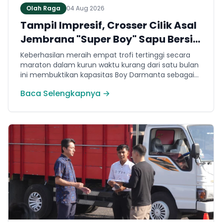
Olah Raga
04 Aug 2026
Tampil Impresif, Crosser Cilik Asal
Jembrana "Super Boy" Sapu Bersih
4 Gelar Juara Motocross 50cc di
Keberhasilan meraih empat trofi tertinggi secara
Jawa
maraton dalam kurun waktu kurang dari satu bulan
ini membuktikan kapasitas Boy Darmanta sebagai
salah satu pembalap muda paling potensial yang
Baca Selengkapnya →
dimiliki Jembrana di kancah motocross nasional