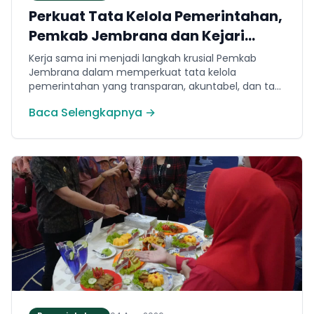
Perkuat Tata Kelola Pemerintahan,
Pemkab Jembrana dan Kejari
Jembrana Sepakati Kerja Sama
Kerja sama ini menjadi langkah krusial Pemkab
Hukum Datun
Jembrana dalam memperkuat tata kelola
pemerintahan yang transparan, akuntabel, dan taat
hukum. Adapun ruang lingkup kesepakatan
Baca Selengkapnya →
mencakup tiga domain utama, yakni pemberian
bantuan hukum, pertimbangan hukum, serta
tindakan hukum lainnya.