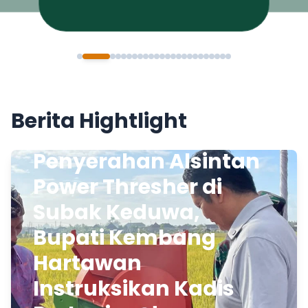
Berita Hightlight
Penyerahan Alsintan
Power Thresher di
Subak Keduwa,
Bupati Kembang
Hartawan
Instruksikan Kadis