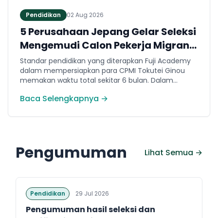
Pendidikan
02 Aug 2026
5 Perusahaan Jepang Gelar Seleksi
Mengemudi Calon Pekerja Migran
Jembrana
Standar pendidikan yang diterapkan Fuji Academy
dalam mempersiapkan para CPMI Tokutei Ginou
memakan waktu total sekitar 6 bulan. Dalam
rentang waktu tersebut, peserta diwajibkan
Baca Selengkapnya →
menguasai sejumlah kompetensi. Seperti
penguasaan Bahasa Jepang dasar setara level N5
(internal Fuji Academy). Sertifikasi resmi bahasa
Jepang JFT-Basic N4 dan Sertifikasi Keahlian (SSW)
sesuai dengan bidang keahlian kerja yang dilamar di
Pengumuman
Jepang.
Lihat Semua →
Pendidikan
29 Jul 2026
Pengumuman hasil seleksi dan