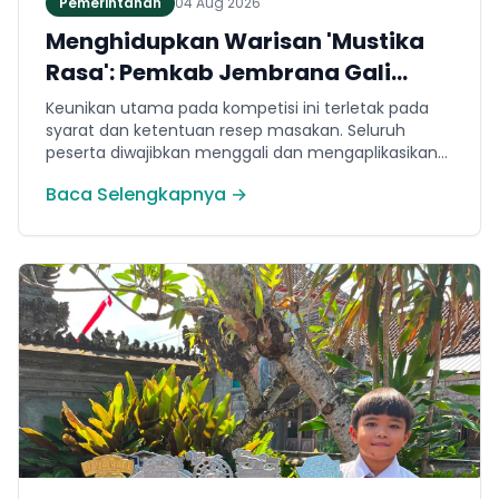
Pemerintahan
04 Aug 2026
Menghidupkan Warisan 'Mustika
Rasa': Pemkab Jembrana Gali
Keteladanan Bung Karno Lewat
Keunikan utama pada kompetisi ini terletak pada
Lomba Cipta Menu Kuliner
syarat dan ketentuan resep masakan. Seluruh
peserta diwajibkan menggali dan mengaplikasikan
resep yang bersumber dari buku kuliner legendaris
Baca Selengkapnya →
Mustika Rasa—buku kumpulan resep Nusantara
yang diprakarsai oleh Presiden Pertama Republik
Indonesia, Ir. Soekarno. Melalui panduan resep
historis tersebut, para peserta berhasil
menghidangkan berbagai kreasi olahan pangan
lokal yang tidak hanya lezat tetapi juga bergizi,
beragam, aman dan seimbang.