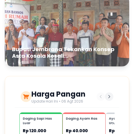
Bupati Jembrana Tekankan Konsep
Asta Kosala Kosali...
Harga Pangan
Update Hari Ini • 06 Agt 2026
Daging Sapi Has
Daging Ayam Ras
Ayam Kampu
Luar
Utuh,1 ekor
Rp 120.000
Rp 40.000
Rp 80.000