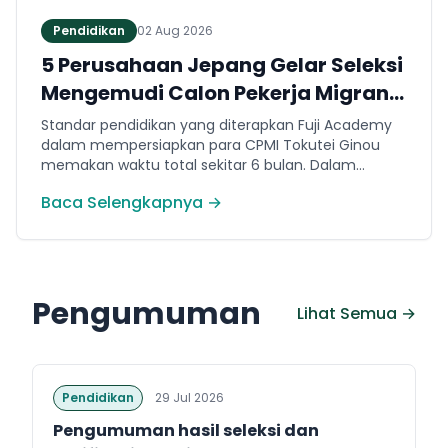
Pendidikan
02 Aug 2026
5 Perusahaan Jepang Gelar Seleksi
Mengemudi Calon Pekerja Migran
Jembrana
Standar pendidikan yang diterapkan Fuji Academy
dalam mempersiapkan para CPMI Tokutei Ginou
memakan waktu total sekitar 6 bulan. Dalam
rentang waktu tersebut, peserta diwajibkan
Baca Selengkapnya →
menguasai sejumlah kompetensi. Seperti
penguasaan Bahasa Jepang dasar setara level N5
(internal Fuji Academy). Sertifikasi resmi bahasa
Jepang JFT-Basic N4 dan Sertifikasi Keahlian (SSW)
sesuai dengan bidang keahlian kerja yang dilamar di
Pengumuman
Jepang.
Lihat Semua →
Pendidikan
29 Jul 2026
Pengumuman hasil seleksi dan