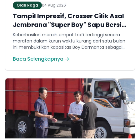
Olah Raga
04 Aug 2026
Tampil Impresif, Crosser Cilik Asal
Jembrana "Super Boy" Sapu Bersih
4 Gelar Juara Motocross 50cc di
Keberhasilan meraih empat trofi tertinggi secara
Jawa
maraton dalam kurun waktu kurang dari satu bulan
ini membuktikan kapasitas Boy Darmanta sebagai
salah satu pembalap muda paling potensial yang
Baca Selengkapnya →
dimiliki Jembrana di kancah motocross nasional