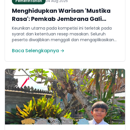
Pemerintahan
04 Aug 2026
Menghidupkan Warisan 'Mustika
Rasa': Pemkab Jembrana Gali
Keteladanan Bung Karno Lewat
Keunikan utama pada kompetisi ini terletak pada
Lomba Cipta Menu Kuliner
syarat dan ketentuan resep masakan. Seluruh
peserta diwajibkan menggali dan mengaplikasikan
resep yang bersumber dari buku kuliner legendaris
Baca Selengkapnya →
Mustika Rasa—buku kumpulan resep Nusantara
yang diprakarsai oleh Presiden Pertama Republik
Indonesia, Ir. Soekarno. Melalui panduan resep
historis tersebut, para peserta berhasil
menghidangkan berbagai kreasi olahan pangan
lokal yang tidak hanya lezat tetapi juga bergizi,
beragam, aman dan seimbang.