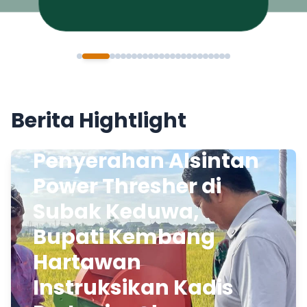
Berita Hightlight
Penyerahan Alsintan
Power Thresher di
Subak Keduwa,
Bupati Kembang
Hartawan
Instruksikan Kadis