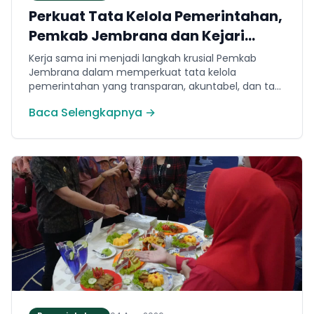
Perkuat Tata Kelola Pemerintahan,
Pemkab Jembrana dan Kejari
Jembrana Sepakati Kerja Sama
Kerja sama ini menjadi langkah krusial Pemkab
Hukum Datun
Jembrana dalam memperkuat tata kelola
pemerintahan yang transparan, akuntabel, dan taat
hukum. Adapun ruang lingkup kesepakatan
Baca Selengkapnya →
mencakup tiga domain utama, yakni pemberian
bantuan hukum, pertimbangan hukum, serta
tindakan hukum lainnya.