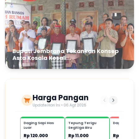
Bupati Jembrana Tekankan Konsep
Asta Kosala Kosali...
Harga Pangan
Update Hari Ini • 06 Agt 2026
Daging Sapi Has
Tepung Terigu
Daging Ayam
Luar
Segitiga Biru
Rp 120.000
Rp 11.000
Rp 40.000