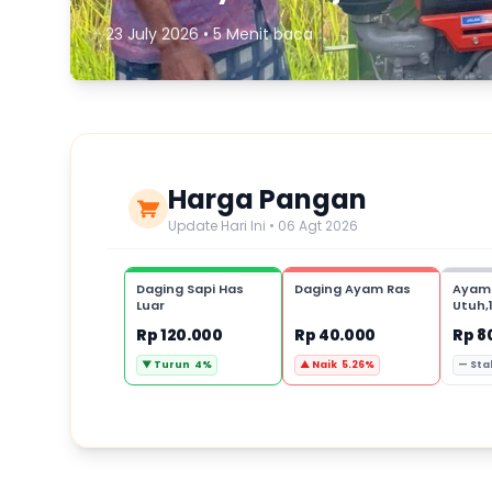
23 July 2026 • 5 Menit baca
Harga Pangan
Update Hari Ini • 06 Agt 2026
Daging Sapi Has
Daging Ayam Ras
Ayam
Luar
Utuh,
Rp 120.000
Rp 40.000
Rp 8
▼ Turun 4%
▲ Naik 5.26%
— Sta