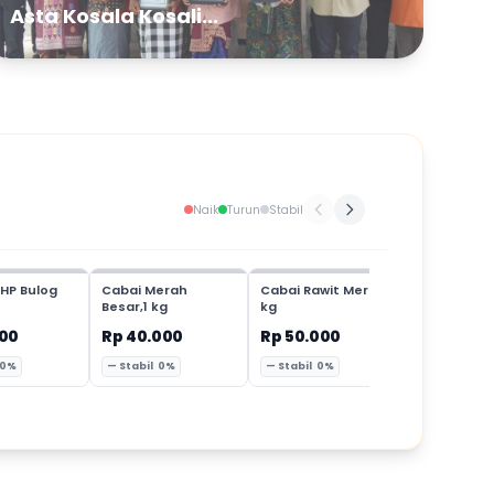
Asta Kosala Kosali...
Naik
Turun
Stabil
HP Bulog
Cabai Merah
Cabai Rawit Merah,1
Cabai Mer
Besar,1 kg
kg
Keriting,1 
000
Rp 40.000
Rp 50.000
Rp 35.00
 0%
— Stabil 0%
— Stabil 0%
— Stabil 0%