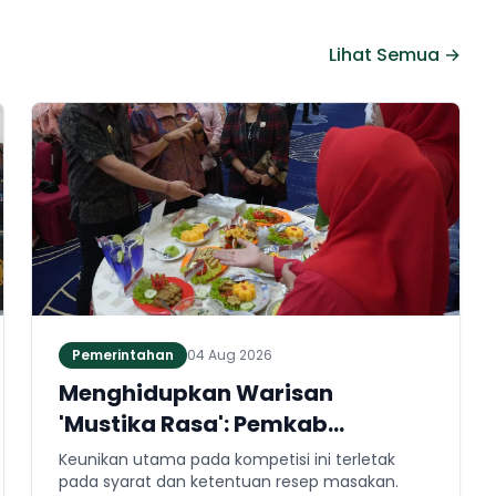
Lihat Semua →
Pemerintahan
04 Aug 2026
Menghidupkan Warisan
'Mustika Rasa': Pemkab
Jembrana Gali Keteladanan
Keunikan utama pada kompetisi ini terletak
Bung Karno Lewat Lomba Cipta
pada syarat dan ketentuan resep masakan.