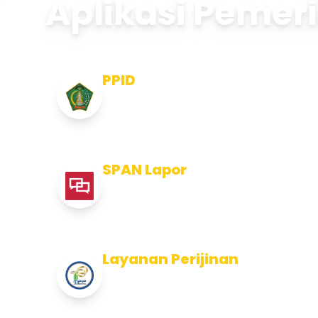
Aplikasi Pemer
PPID
Pejabat Pengelola Informasi dan
Dokumentasi
SPAN Lapor
Pelaporan integritas Pemerintah
Kabupaten Jembran
Layanan Perijinan
Layanan Perijinan di Kabupaten
Jembrana