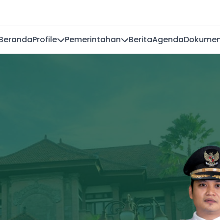
Beranda
Profile
Pemerintahan
Berita
Agenda
Dokume