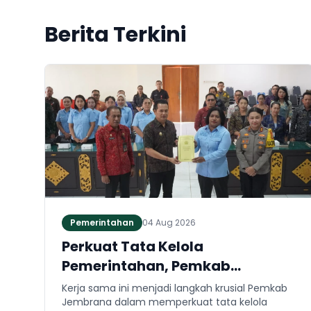
Berita Terkini
Pemerintahan
04 Aug 2026
Perkuat Tata Kelola
Pemerintahan, Pemkab
Jembrana dan Kejari Jembrana
Kerja sama ini menjadi langkah krusial Pemkab
Sepakati Kerja Sama Hukum
Jembrana dalam memperkuat tata kelola