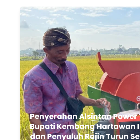
Penyerahan Alsintan Power 
Bupati Kembang Hartawan In
dan Penyuluh Rajin Turun Se