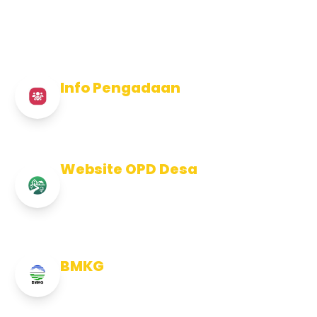
Info Pengadaan
Info Pengadaan Kabupaten Jembrana
Website OPD Desa
Info Website OPD, Kecamatan,
Kelurahan, Desa Kab Jembrana
BMKG
Info Cuaca BMKG