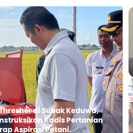
Thresher di Subak Keduwa,
struksikan Kadis Pertanian
rap Aspirasi Petani.