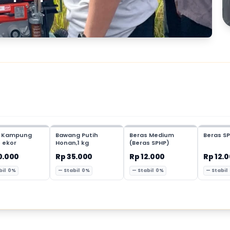
 Kampung
Bawang Putih
Beras Medium
Beras SP
1 ekor
Honan,1 kg
(Beras SPHP)
0.000
Rp 35.000
Rp 12.000
Rp 12.
bil 0%
— Stabil 0%
— Stabil 0%
— Stabil