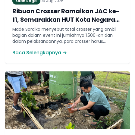
Olah Raga
09 Aug 2026
Ribuan Crosser Ramaikan JAC ke-
11, Semarakkan HUT Kota Negara
ke-131
Made Sardika menyebut total crosser yang ambil
bagian dalam event ini jumlahnya 1.500-an dan
dalam pelaksanaannya, para crosser harus
melewati berbagai karakter medan. Mulai dari jalur
Baca Selengkapnya →
tanah, tanjakan, turunan hingga trek yang
membutuhkan konsentrasi dan teknik berkendara.