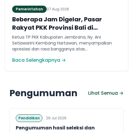
Pemerintahan
07 Aug 2026
Beberapa Jam Digelar, Pasar
Rakyat PKK Provinsi Bali di
Jembrana Catat Omset Ratusan
Ketua TP PKK Kabupaten Jembrana, Ny. Ani
Juta
Setiawarini Kembang Hartawan, menyampaikan
apresiasi dan rasa bangganya atas
kepercayaannya menjadikan Jembrana sebagai
Baca Selengkapnya →
tuan rumah pelaksanaan Pasar Rakyat kali ini.
Pengumuman
Lihat Semua →
Pendidikan
29 Jul 2026
Pengumuman hasil seleksi dan