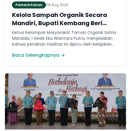
Pemerintahan
08 Aug 2026
Kelola Sampah Organik Secara
Mandiri, Bupati Kembang Beri
Apresiasi Tinggi Warga Sri
Ketua Kelompok Masyarakat Taman Organik Satria
Mandala
Mandala, I Gede Eka Wiantara Putra, menjelaskan
bahwa pendirian fasilitas ini dipicu oleh kebijakan
terkait pembatasan sampah ke TPA Peh per 1 Juli
Baca Selengkapnya →
2026.