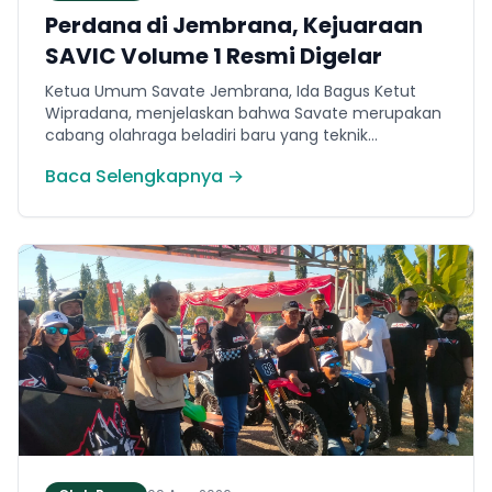
Perdana di Jembrana, Kejuaraan
SAVIC Volume 1 Resmi Digelar
Ketua Umum Savate Jembrana, Ida Bagus Ketut
Wipradana, menjelaskan bahwa Savate merupakan
cabang olahraga beladiri baru yang teknik
permainannya secara umum menyerupai
Baca Selengkapnya →
kickboxing. Ia menyampaikan bahwa ajang bertajuk
Savate Generation Volume 1 atau SAVIC ini
dirancang khusus untuk memfasilitasi minat
masyarakat lokal di bidang olahraga tarung.