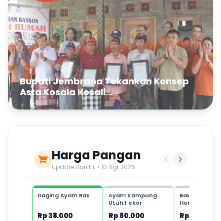
Bupati Jembrana Tekankan Konsep
Asta Kosala Kosali...
Harga Pangan
Update Hari Ini • 10 Agt 2026
Daging Ayam Ras
Ayam Kampung
Bawang Putih
Utuh,1 ekor
Honan,1 kg
Rp 38.000
Rp 80.000
Rp 35.000