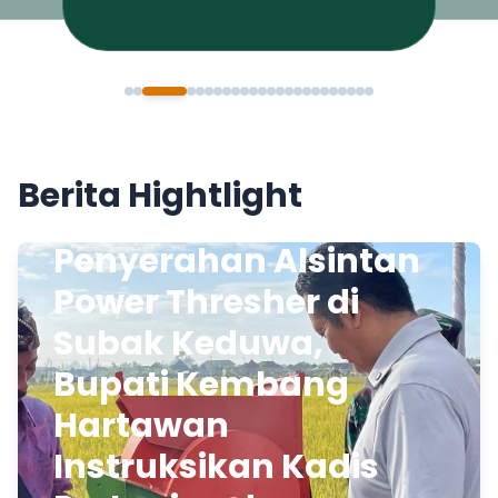
Berita Hightlight
Penyerahan Alsintan
Power Thresher di
Subak Keduwa,
Bupati Kembang
Hartawan
Instruksikan Kadis