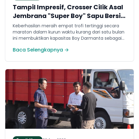
Tampil Impresif, Crosser Cilik Asal
Jembrana "Super Boy" Sapu Bersih
4 Gelar Juara Motocross 50cc di
Keberhasilan meraih empat trofi tertinggi secara
Jawa
maraton dalam kurun waktu kurang dari satu bulan
ini membuktikan kapasitas Boy Darmanta sebagai
salah satu pembalap muda paling potensial yang
Baca Selengkapnya →
dimiliki Jembrana di kancah motocross nasional