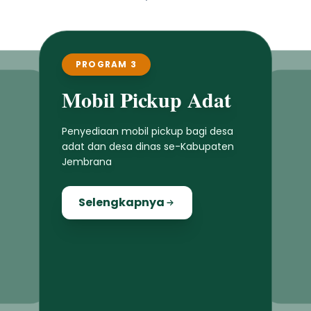
PROGRAM 4
Bedah Warung
RAM 3
l Pickup Adat
Program bedah warung di kawasan
pedesaan dan perkotaan untuk
an mobil pickup bagi desa
meningkatkan kwalitas usaha
 desa dinas se-Kabupaten
masyarakat lokal
a
Selengkapnya
engkapnya