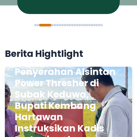
Berita Hightlight
Penyerahan Alsintan
Power Thresher di
Subak Keduwa,
Bupati Kembang
Hartawan
Instruksikan Kadis