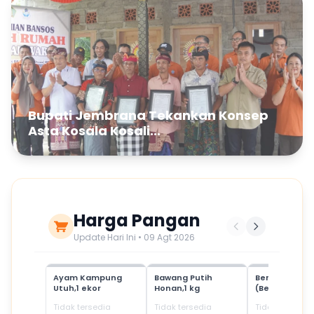
Bupati Jembrana Tekankan Konsep
Asta Kosala Kosali...
Harga Pangan
Update Hari Ini • 09 Agt 2026
Ayam Kampung
Bawang Putih
Beras Mediu
Utuh,1 ekor
Honan,1 kg
(Beras SPHP)
Tidak tersedia
Tidak tersedia
Tidak tersedia