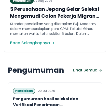
Pendidikan
02 Aug 2026
5 Perusahaan Jepang Gelar Seleksi
Mengemudi Calon Pekerja Migran
Jembrana
Standar pendidikan yang diterapkan Fuji Academy
dalam mempersiapkan para CPMI Tokutei Ginou
memakan waktu total sekitar 6 bulan. Dalam
rentang waktu tersebut, peserta diwajibkan
Baca Selengkapnya →
menguasai sejumlah kompetensi. Seperti
penguasaan Bahasa Jepang dasar setara level N5
(internal Fuji Academy). Sertifikasi resmi bahasa
Jepang JFT-Basic N4 dan Sertifikasi Keahlian (SSW)
sesuai dengan bidang keahlian kerja yang dilamar di
Pengumuman
Jepang.
Lihat Semua →
Pendidikan
29 Jul 2026
Pengumuman hasil seleksi dan
Verifikasi Penerimaan...