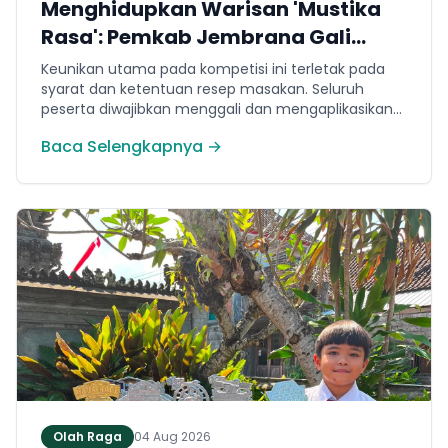
Menghidupkan Warisan 'Mustika
Rasa': Pemkab Jembrana Gali
Keteladanan Bung Karno Lewat
Keunikan utama pada kompetisi ini terletak pada
Lomba Cipta Menu Kuliner
syarat dan ketentuan resep masakan. Seluruh
peserta diwajibkan menggali dan mengaplikasikan
resep yang bersumber dari buku kuliner legendaris
Baca Selengkapnya →
Mustika Rasa—buku kumpulan resep Nusantara
yang diprakarsai oleh Presiden Pertama Republik
Indonesia, Ir. Soekarno. Melalui panduan resep
historis tersebut, para peserta berhasil
menghidangkan berbagai kreasi olahan pangan
lokal yang tidak hanya lezat tetapi juga bergizi,
beragam, aman dan seimbang.
Olah Raga
04 Aug 2026