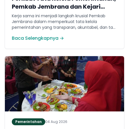
Pemkab Jembrana dan Kejari
Jembrana Sepakati Kerja Sama
Kerja sama ini menjadi langkah krusial Pemkab
Hukum Datun
Jembrana dalam memperkuat tata kelola
pemerintahan yang transparan, akuntabel, dan taat
hukum. Adapun ruang lingkup kesepakatan
Baca Selengkapnya →
mencakup tiga domain utama, yakni pemberian
bantuan hukum, pertimbangan hukum, serta
tindakan hukum lainnya.
Pemerintahan
04 Aug 2026