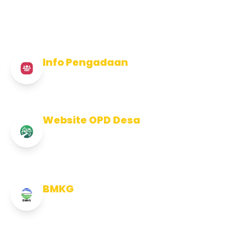
Info Pengadaan
Info Pengadaan Kabupaten Jembrana
Website OPD Desa
Info Website OPD, Kecamatan,
Kelurahan, Desa Kab Jembrana
BMKG
Info Cuaca BMKG