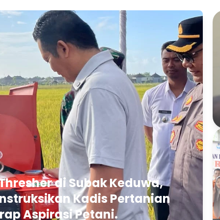
Thresher di Subak Keduwa,
struksikan Kadis Pertanian
rap Aspirasi Petani.