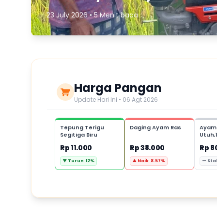
23 July 2026 • 5 Menit baca
Harga Pangan
Update Hari Ini • 06 Agt 2026
Tepung Terigu
Daging Ayam Ras
Ayam
Segitiga Biru
Utuh,
Rp 11.000
Rp 38.000
Rp 8
▼ Turun 12%
▲ Naik 8.57%
— Sta