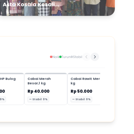
Asta Kosala Kosali...
Naik
Turun
Stabil
HP Bulog
Cabai Merah
Cabai Rawit Merah,1
Cabai Mer
Besar,1 kg
kg
Keriting,1 
000
Rp 40.000
Rp 50.000
Rp 35.00
 0%
— Stabil 0%
— Stabil 0%
— Stabil 0%