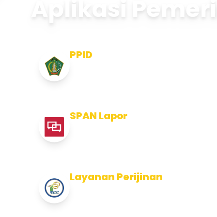
Aplikasi Pemer
PPID
Pejabat Pengelola Informasi dan
Dokumentasi
SPAN Lapor
Pelaporan integritas Pemerintah
Kabupaten Jembran
Layanan Perijinan
Layanan Perijinan di Kabupaten
Jembrana