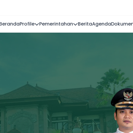
Beranda
Profile
Pemerintahan
Berita
Agenda
Dokume