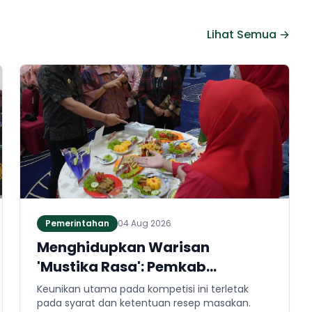
Lihat Semua →
Pemerintahan
04 Aug 2026
Menghidupkan Warisan
'Mustika Rasa': Pemkab
Jembrana Gali Keteladanan
Keunikan utama pada kompetisi ini terletak
Bung Karno Lewat Lomba Cipta
pada syarat dan ketentuan resep masakan.