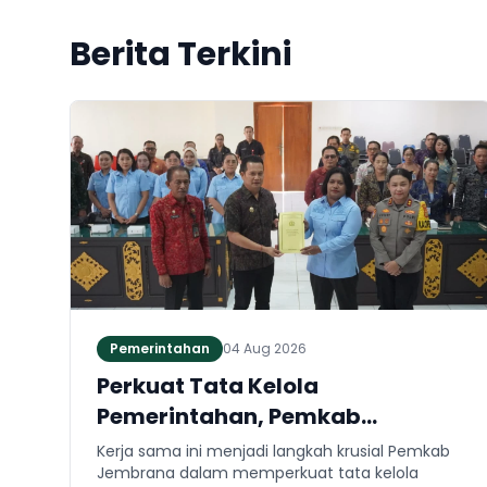
Berita Terkini
Pemerintahan
04 Aug 2026
Perkuat Tata Kelola
Pemerintahan, Pemkab
Jembrana dan Kejari Jembrana
Kerja sama ini menjadi langkah krusial Pemkab
Sepakati Kerja Sama Hukum
Jembrana dalam memperkuat tata kelola