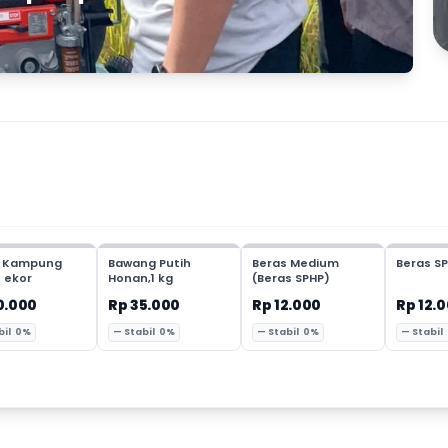
 Kampung
Bawang Putih
Beras Medium
Beras SP
1 ekor
Honan,1 kg
(Beras SPHP)
0.000
Rp 35.000
Rp 12.000
Rp 12.
bil 0%
— Stabil 0%
— Stabil 0%
— Stabil