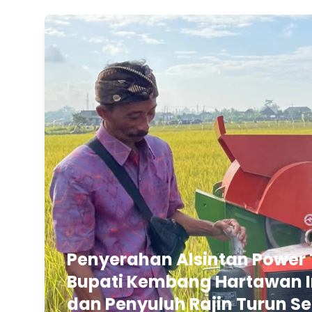
Penyerahan Alsintan Power 
Bupati Kembang Hartawan In
dan Penyuluh Rajin Turun Se