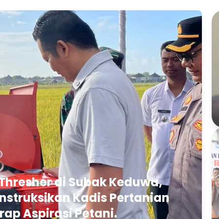
Thresher di Subak Keduwa,
struksikan Kadis Pertanian
rap Aspirasi Petani.