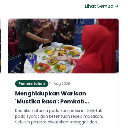
Lihat Semua →
Pemerintahan
04 Aug 2026
Menghidupkan Warisan
'Mustika Rasa': Pemkab
Jembrana Gali Keteladanan
Keunikan utama pada kompetisi ini terletak
Bung Karno Lewat Lomba Cipta
pada syarat dan ketentuan resep masakan.
Seluruh peserta diwajibkan menggali dan
Menu Kuliner
mengaplikasikan resep yang bersumber dari