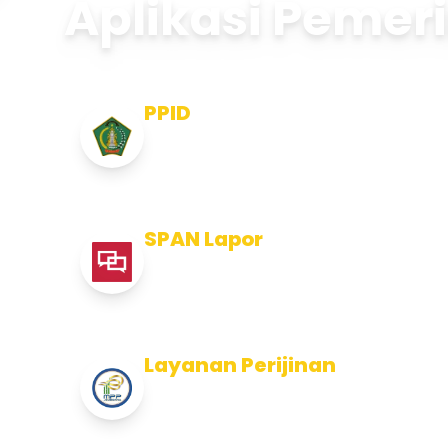
Aplikasi Pemer
PPID
Pejabat Pengelola Informasi dan
Dokumentasi
SPAN Lapor
Pelaporan integritas Pemerintah
Kabupaten Jembran
Layanan Perijinan
Layanan Perijinan di Kabupaten
Jembrana