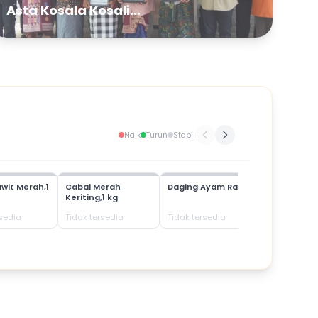
Asta Kosala Kosali...
Naik
Turun
Stabil
wit Merah,1
Cabai Merah
Daging Ayam Ras
Daging Bab
Keriting,1 kg
rsedia
Tidak tersedia
Tidak tersedia
Tidak terse