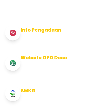
Info Pengadaan
Info Pengadaan Kabupaten Jembrana
Website OPD Desa
Info Website OPD, Kecamatan,
Kelurahan, Desa Kab Jembrana
BMKG
Info Cuaca BMKG