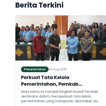
Berita Terkini
Pemerintahan
04 Aug 2026
Perkuat Tata Kelola
Pemerintahan, Pemkab
Jembrana dan Kejari Jembrana
Kerja sama ini menjadi langkah krusial Pemkab
Sepakati Kerja Sama Hukum
Jembrana dalam memperkuat tata kelola
pemerintahan yang transparan, akuntabel, dan
Datun
taat hukum. Adapun ruang lingkup kesepakatan