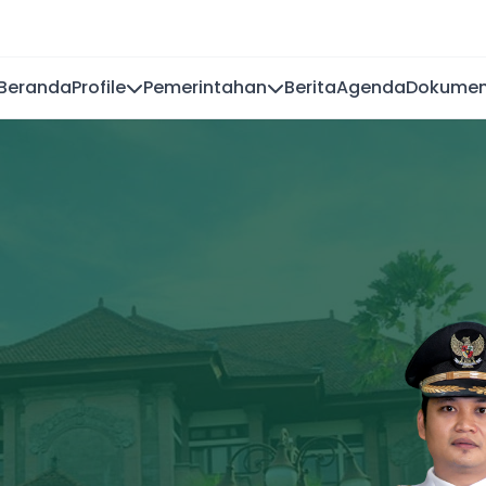
Beranda
Profile
Pemerintahan
Berita
Agenda
Dokume