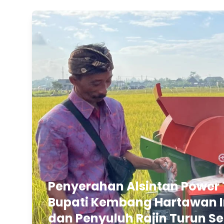
Penyerahan Alsintan Power 
Bupati Kembang Hartawan In
dan Penyuluh Rajin Turun Se