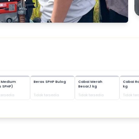
s Medium
Beras SPHP Bulog
Cabai Merah
Cabai Ra
s SPHP)
Besar,1 kg
kg
tersedia
Tidak tersedia
Tidak tersedia
Tidak te