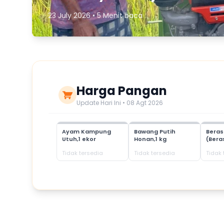
23 July 2026 • 5 Menit baca
Harga Pangan
Update Hari Ini • 08 Agt 2026
Ayam Kampung
Bawang Putih
Bera
Utuh,1 ekor
Honan,1 kg
(Bera
Tidak tersedia
Tidak tersedia
Tidak 