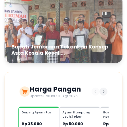
Bupati Jembrana Tekankan Konsep
Asta Kosala Kosali...
Harga Pangan
Update Hari Ini • 10 Agt 2026
Daging Ayam Ras
Ayam Kampung
Bawang Putih
Utuh,1 ekor
Honan,1 kg
Rp 38.000
Rp 80.000
Rp 35.000