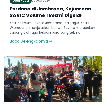
Olah Raga
09 Aug 2026
Perdana di Jembrana, Kejuaraan
SAVIC Volume 1 Resmi Digelar
Ketua Umum Savate Jembrana, Ida Bagus Ketut
Wipradana, menjelaskan bahwa Savate merupakan
cabang olahraga beladiri baru yang teknik
permainannya secara umum menyerupai
Baca Selengkapnya →
kickboxing. Ia menyampaikan bahwa ajang bertajuk
Savate Generation Volume 1 atau SAVIC ini
dirancang khusus untuk memfasilitasi minat
masyarakat lokal di bidang olahraga tarung.