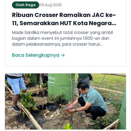
Olah Raga
09 Aug 2026
Ribuan Crosser Ramaikan JAC ke-
11, Semarakkan HUT Kota Negara
ke-131
Made Sardika menyebut total crosser yang ambil
bagian dalam event ini jumlahnya 1.500-an dan
dalam pelaksanaannya, para crosser harus
melewati berbagai karakter medan. Mulai dari jalur
Baca Selengkapnya →
tanah, tanjakan, turunan hingga trek yang
membutuhkan konsentrasi dan teknik berkendara.