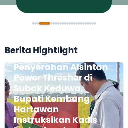
Berita Hightlight
Penyerahan Alsintan
Power Thresher di
Subak Keduwa,
Bupati Kembang
Hartawan
Instruksikan Kadis