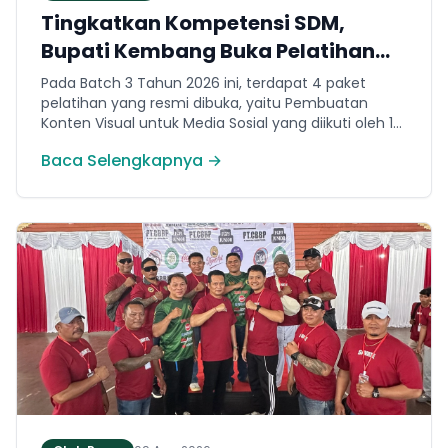
Tingkatkan Kompetensi SDM,
Bupati Kembang Buka Pelatihan
Vokasi Nasional Batch 3
Pada Batch 3 Tahun 2026 ini, terdapat 4 paket
pelatihan yang resmi dibuka, yaitu Pembuatan
Konten Visual untuk Media Sosial yang diikuti oleh 14
orang peserta. Pembuatan Roti dan Kue diikuti oleh
Baca Selengkapnya →
13 orang peserta. Menjahit Pakaian dengan Mesin
diikuti oleh 16 orang peserta. Dan barber diikuti oleh
16 orang peserta.