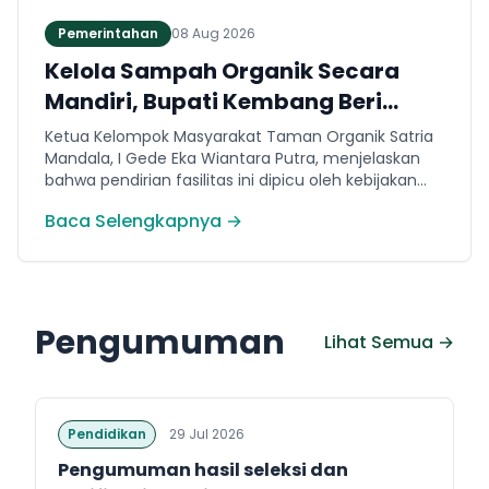
Pemerintahan
08 Aug 2026
Kelola Sampah Organik Secara
Mandiri, Bupati Kembang Beri
Apresiasi Tinggi Warga Sri
Ketua Kelompok Masyarakat Taman Organik Satria
Mandala
Mandala, I Gede Eka Wiantara Putra, menjelaskan
bahwa pendirian fasilitas ini dipicu oleh kebijakan
terkait pembatasan sampah ke TPA Peh per 1 Juli
Baca Selengkapnya →
2026.
Pengumuman
Lihat Semua →
Pendidikan
29 Jul 2026
Pengumuman hasil seleksi dan