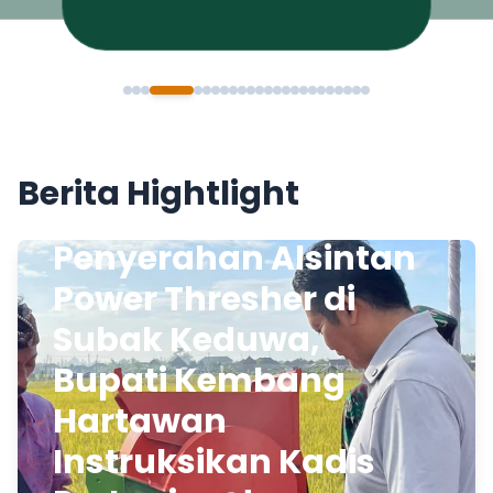
Berita Hightlight
Penyerahan Alsintan
Power Thresher di
Subak Keduwa,
Bupati Kembang
Hartawan
Instruksikan Kadis