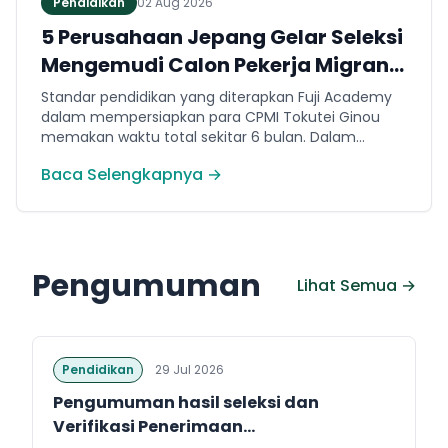
Pendidikan
02 Aug 2026
5 Perusahaan Jepang Gelar Seleksi
Mengemudi Calon Pekerja Migran
Jembrana
Standar pendidikan yang diterapkan Fuji Academy
dalam mempersiapkan para CPMI Tokutei Ginou
memakan waktu total sekitar 6 bulan. Dalam
rentang waktu tersebut, peserta diwajibkan
Baca Selengkapnya →
menguasai sejumlah kompetensi. Seperti
penguasaan Bahasa Jepang dasar setara level N5
(internal Fuji Academy). Sertifikasi resmi bahasa
Jepang JFT-Basic N4 dan Sertifikasi Keahlian (SSW)
sesuai dengan bidang keahlian kerja yang dilamar di
Pengumuman
Jepang.
Lihat Semua →
Pendidikan
29 Jul 2026
Pengumuman hasil seleksi dan
Verifikasi Penerimaan...