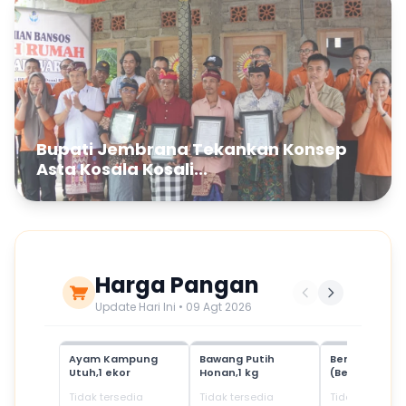
Bupati Jembrana Tekankan Konsep
Asta Kosala Kosali...
Harga Pangan
Update Hari Ini • 09 Agt 2026
Ayam Kampung
Bawang Putih
Beras Mediu
Utuh,1 ekor
Honan,1 kg
(Beras SPHP)
Tidak tersedia
Tidak tersedia
Tidak tersedia