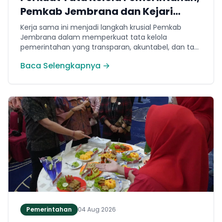
Pemkab Jembrana dan Kejari
Jembrana Sepakati Kerja Sama
Kerja sama ini menjadi langkah krusial Pemkab
Hukum Datun
Jembrana dalam memperkuat tata kelola
pemerintahan yang transparan, akuntabel, dan taat
hukum. Adapun ruang lingkup kesepakatan
Baca Selengkapnya →
mencakup tiga domain utama, yakni pemberian
bantuan hukum, pertimbangan hukum, serta
tindakan hukum lainnya.
Pemerintahan
04 Aug 2026