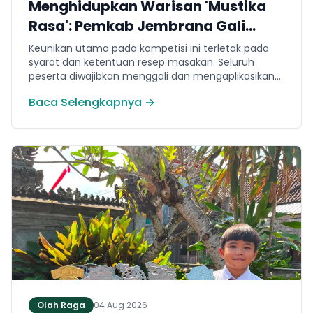
Menghidupkan Warisan 'Mustika
Rasa': Pemkab Jembrana Gali
Keteladanan Bung Karno Lewat
Keunikan utama pada kompetisi ini terletak pada
Lomba Cipta Menu Kuliner
syarat dan ketentuan resep masakan. Seluruh
peserta diwajibkan menggali dan mengaplikasikan
resep yang bersumber dari buku kuliner legendaris
Baca Selengkapnya →
Mustika Rasa—buku kumpulan resep Nusantara
yang diprakarsai oleh Presiden Pertama Republik
Indonesia, Ir. Soekarno. Melalui panduan resep
historis tersebut, para peserta berhasil
menghidangkan berbagai kreasi olahan pangan
lokal yang tidak hanya lezat tetapi juga bergizi,
beragam, aman dan seimbang.
Olah Raga
04 Aug 2026