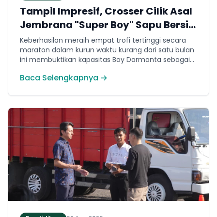
Tampil Impresif, Crosser Cilik Asal
Jembrana "Super Boy" Sapu Bersih
4 Gelar Juara Motocross 50cc di
Keberhasilan meraih empat trofi tertinggi secara
Jawa
maraton dalam kurun waktu kurang dari satu bulan
ini membuktikan kapasitas Boy Darmanta sebagai
salah satu pembalap muda paling potensial yang
Baca Selengkapnya →
dimiliki Jembrana di kancah motocross nasional