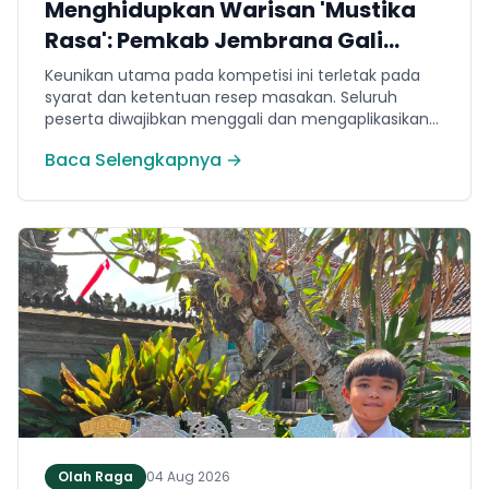
Menghidupkan Warisan 'Mustika
Rasa': Pemkab Jembrana Gali
Keteladanan Bung Karno Lewat
Keunikan utama pada kompetisi ini terletak pada
Lomba Cipta Menu Kuliner
syarat dan ketentuan resep masakan. Seluruh
peserta diwajibkan menggali dan mengaplikasikan
resep yang bersumber dari buku kuliner legendaris
Baca Selengkapnya →
Mustika Rasa—buku kumpulan resep Nusantara
yang diprakarsai oleh Presiden Pertama Republik
Indonesia, Ir. Soekarno. Melalui panduan resep
historis tersebut, para peserta berhasil
menghidangkan berbagai kreasi olahan pangan
lokal yang tidak hanya lezat tetapi juga bergizi,
beragam, aman dan seimbang.
Olah Raga
04 Aug 2026