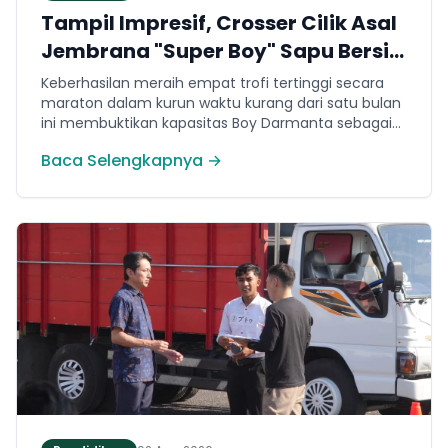
Tampil Impresif, Crosser Cilik Asal
Jembrana "Super Boy" Sapu Bersih
4 Gelar Juara Motocross 50cc di
Keberhasilan meraih empat trofi tertinggi secara
Jawa
maraton dalam kurun waktu kurang dari satu bulan
ini membuktikan kapasitas Boy Darmanta sebagai
salah satu pembalap muda paling potensial yang
Baca Selengkapnya →
dimiliki Jembrana di kancah motocross nasional