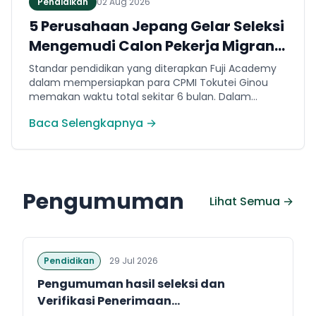
Pendidikan
02 Aug 2026
5 Perusahaan Jepang Gelar Seleksi
Mengemudi Calon Pekerja Migran
Jembrana
Standar pendidikan yang diterapkan Fuji Academy
dalam mempersiapkan para CPMI Tokutei Ginou
memakan waktu total sekitar 6 bulan. Dalam
rentang waktu tersebut, peserta diwajibkan
Baca Selengkapnya →
menguasai sejumlah kompetensi. Seperti
penguasaan Bahasa Jepang dasar setara level N5
(internal Fuji Academy). Sertifikasi resmi bahasa
Jepang JFT-Basic N4 dan Sertifikasi Keahlian (SSW)
sesuai dengan bidang keahlian kerja yang dilamar di
Pengumuman
Jepang.
Lihat Semua →
Pendidikan
29 Jul 2026
Pengumuman hasil seleksi dan
Verifikasi Penerimaan...