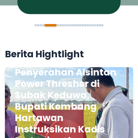
Berita Hightlight
Penyerahan Alsintan
Power Thresher di
Subak Keduwa,
Bupati Kembang
Hartawan
Instruksikan Kadis