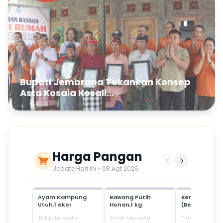
Bupati Jembrana Tekankan Konsep
Asta Kosala Kosali...
Harga Pangan
Update Hari Ini • 08 Agt 2026
Ayam Kampung
Bawang Putih
Beras Mediu
Utuh,1 ekor
Honan,1 kg
(Beras SPHP)
Tidak tersedia
Tidak tersedia
Tidak tersedia