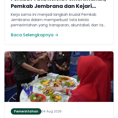
Pemkab Jembrana dan Kejari
Jembrana Sepakati Kerja Sama
Kerja sama ini menjadi langkah krusial Pemkab
Hukum Datun
Jembrana dalam memperkuat tata kelola
pemerintahan yang transparan, akuntabel, dan taat
hukum. Adapun ruang lingkup kesepakatan
Baca Selengkapnya →
mencakup tiga domain utama, yakni pemberian
bantuan hukum, pertimbangan hukum, serta
tindakan hukum lainnya.
Pemerintahan
04 Aug 2026