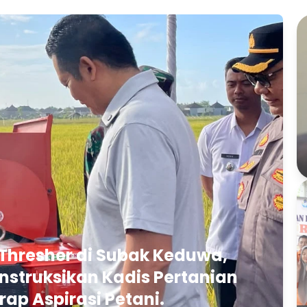
Thresher di Subak Keduwa,
struksikan Kadis Pertanian
rap Aspirasi Petani.