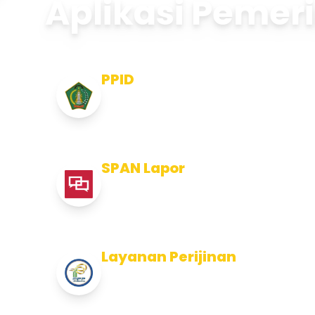
Aplikasi Pemer
PPID
Pejabat Pengelola Informasi dan
Dokumentasi
SPAN Lapor
Pelaporan integritas Pemerintah
Kabupaten Jembran
Layanan Perijinan
Layanan Perijinan di Kabupaten
Jembrana