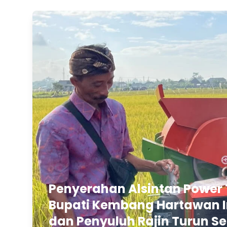
Penyerahan Alsintan Power 
Bupati Kembang Hartawan In
dan Penyuluh Rajin Turun Se