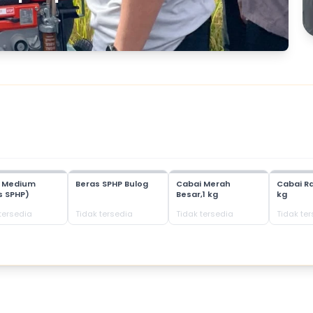
s Medium
Beras SPHP Bulog
Cabai Merah
Cabai Ra
s SPHP)
Besar,1 kg
kg
tersedia
Tidak tersedia
Tidak tersedia
Tidak te