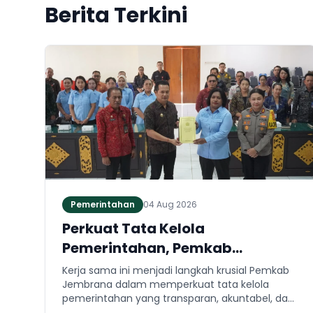
Berita Terkini
Pemerintahan
04 Aug 2026
Perkuat Tata Kelola
Pemerintahan, Pemkab
Jembrana dan Kejari Jembrana
Kerja sama ini menjadi langkah krusial Pemkab
Sepakati Kerja Sama Hukum
Jembrana dalam memperkuat tata kelola
pemerintahan yang transparan, akuntabel, dan
Datun
taat hukum. Adapun ruang lingkup kesepakatan