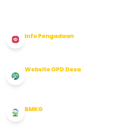
Info Pengadaan
Info Pengadaan Kabupaten Jembrana
Website OPD Desa
Info Website OPD, Kecamatan,
Kelurahan, Desa Kab Jembrana
BMKG
Info Cuaca BMKG