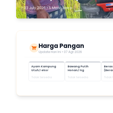
23 July 2026 • 5 Menit baca
Harga Pangan
Update Hari Ini • 07 Agt 2026
Ayam Kampung
Bawang Putih
Bera
Utuh,1 ekor
Honan,1 kg
(Bera
Tidak tersedia
Tidak tersedia
Tidak 