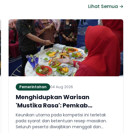
Lihat Semua →
Pemerintahan
04 Aug 2026
Menghidupkan Warisan
'Mustika Rasa': Pemkab
Jembrana Gali Keteladanan
Keunikan utama pada kompetisi ini terletak
Bung Karno Lewat Lomba Cipta
pada syarat dan ketentuan resep masakan.
Seluruh peserta diwajibkan menggali dan
Menu Kuliner
mengaplikasikan resep yang bersumber dari