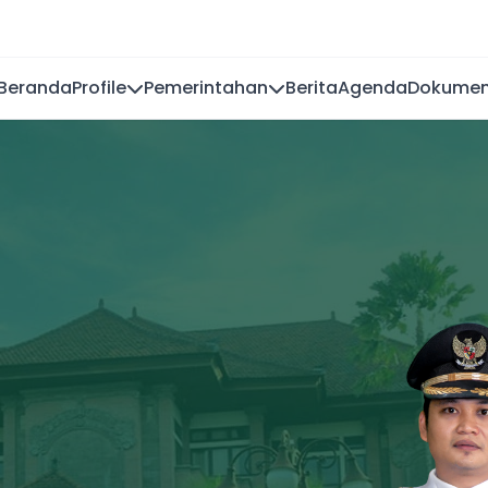
Beranda
Profile
Pemerintahan
Berita
Agenda
Dokume