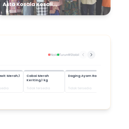
Asta Kosala Kosali...
Naik
Turun
Stabil
wit Merah,1
Cabai Merah
Daging Ayam Ras
Daging Bab
Keriting,1 kg
rsedia
Tidak tersedia
Tidak tersedia
Tidak terse