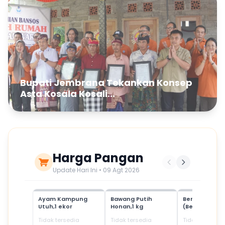
Bupati Jembrana Tekankan Konsep
Asta Kosala Kosali...
Harga Pangan
Update Hari Ini • 09 Agt 2026
Ayam Kampung
Bawang Putih
Beras Mediu
Utuh,1 ekor
Honan,1 kg
(Beras SPHP)
Tidak tersedia
Tidak tersedia
Tidak tersedia