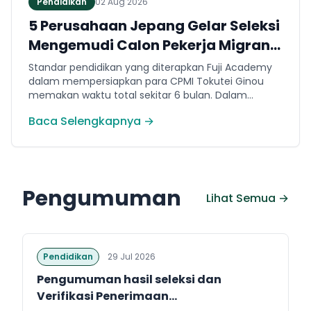
Pendidikan
02 Aug 2026
5 Perusahaan Jepang Gelar Seleksi
Mengemudi Calon Pekerja Migran
Jembrana
Standar pendidikan yang diterapkan Fuji Academy
dalam mempersiapkan para CPMI Tokutei Ginou
memakan waktu total sekitar 6 bulan. Dalam
rentang waktu tersebut, peserta diwajibkan
Baca Selengkapnya →
menguasai sejumlah kompetensi. Seperti
penguasaan Bahasa Jepang dasar setara level N5
(internal Fuji Academy). Sertifikasi resmi bahasa
Jepang JFT-Basic N4 dan Sertifikasi Keahlian (SSW)
sesuai dengan bidang keahlian kerja yang dilamar di
Pengumuman
Jepang.
Lihat Semua →
Pendidikan
29 Jul 2026
Pengumuman hasil seleksi dan
Verifikasi Penerimaan...