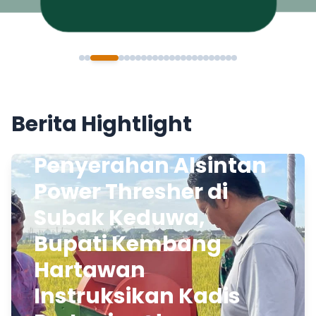
Berita Hightlight
Penyerahan Alsintan
Power Thresher di
Subak Keduwa,
Bupati Kembang
Hartawan
Instruksikan Kadis