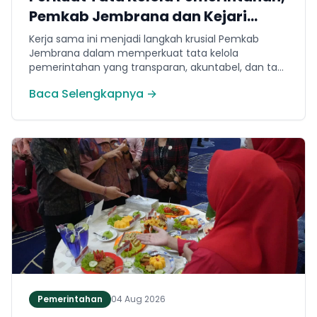
Pemkab Jembrana dan Kejari
Jembrana Sepakati Kerja Sama
Kerja sama ini menjadi langkah krusial Pemkab
Hukum Datun
Jembrana dalam memperkuat tata kelola
pemerintahan yang transparan, akuntabel, dan taat
hukum. Adapun ruang lingkup kesepakatan
Baca Selengkapnya →
mencakup tiga domain utama, yakni pemberian
bantuan hukum, pertimbangan hukum, serta
tindakan hukum lainnya.
Pemerintahan
04 Aug 2026