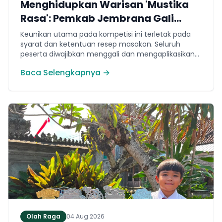
Menghidupkan Warisan 'Mustika
Rasa': Pemkab Jembrana Gali
Keteladanan Bung Karno Lewat
Keunikan utama pada kompetisi ini terletak pada
Lomba Cipta Menu Kuliner
syarat dan ketentuan resep masakan. Seluruh
peserta diwajibkan menggali dan mengaplikasikan
resep yang bersumber dari buku kuliner legendaris
Baca Selengkapnya →
Mustika Rasa—buku kumpulan resep Nusantara
yang diprakarsai oleh Presiden Pertama Republik
Indonesia, Ir. Soekarno. Melalui panduan resep
historis tersebut, para peserta berhasil
menghidangkan berbagai kreasi olahan pangan
lokal yang tidak hanya lezat tetapi juga bergizi,
beragam, aman dan seimbang.
Olah Raga
04 Aug 2026