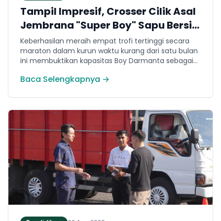
Tampil Impresif, Crosser Cilik Asal
Jembrana "Super Boy" Sapu Bersih
4 Gelar Juara Motocross 50cc di
Keberhasilan meraih empat trofi tertinggi secara
Jawa
maraton dalam kurun waktu kurang dari satu bulan
ini membuktikan kapasitas Boy Darmanta sebagai
salah satu pembalap muda paling potensial yang
Baca Selengkapnya →
dimiliki Jembrana di kancah motocross nasional