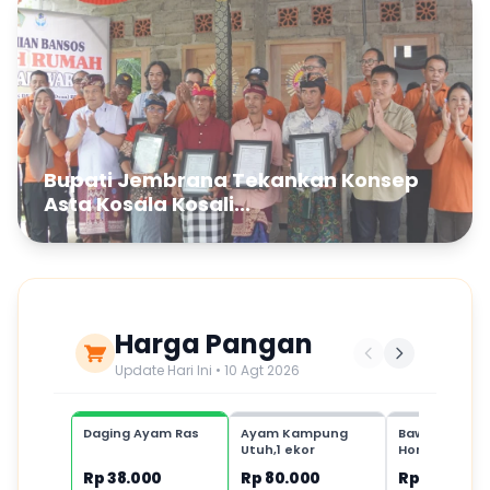
Bupati Jembrana Tekankan Konsep
Asta Kosala Kosali...
Harga Pangan
Update Hari Ini • 10 Agt 2026
Daging Ayam Ras
Ayam Kampung
Bawang Putih
Utuh,1 ekor
Honan,1 kg
Rp 38.000
Rp 80.000
Rp 35.000