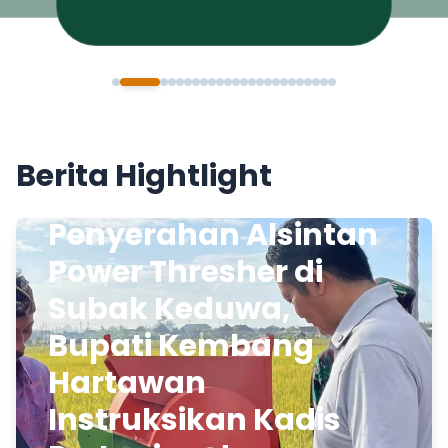
Berita Hightlight
Penyerahan Alsintan
Power Thresher di
Subak Keduwa,
Bupati Kembang
Hartawan
Instruksikan Kadis