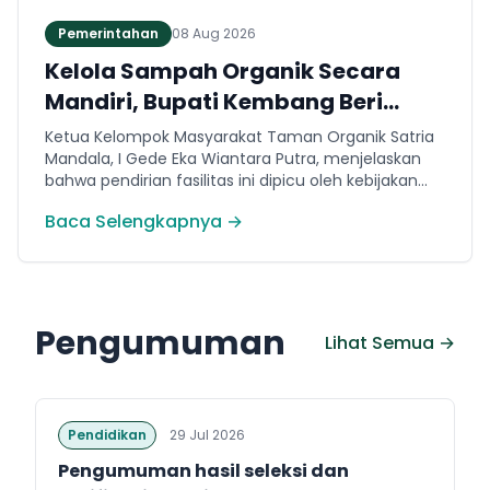
Pemerintahan
08 Aug 2026
Kelola Sampah Organik Secara
Mandiri, Bupati Kembang Beri
Apresiasi Tinggi Warga Sri
Ketua Kelompok Masyarakat Taman Organik Satria
Mandala
Mandala, I Gede Eka Wiantara Putra, menjelaskan
bahwa pendirian fasilitas ini dipicu oleh kebijakan
terkait pembatasan sampah ke TPA Peh per 1 Juli
Baca Selengkapnya →
2026.
Pengumuman
Lihat Semua →
Pendidikan
29 Jul 2026
Pengumuman hasil seleksi dan