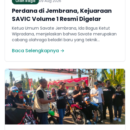
Olah Raga
09 Aug 2026
Perdana di Jembrana, Kejuaraan
SAVIC Volume 1 Resmi Digelar
Ketua Umum Savate Jembrana, Ida Bagus Ketut
Wipradana, menjelaskan bahwa Savate merupakan
cabang olahraga beladiri baru yang teknik
permainannya secara umum menyerupai
Baca Selengkapnya →
kickboxing. Ia menyampaikan bahwa ajang bertajuk
Savate Generation Volume 1 atau SAVIC ini
dirancang khusus untuk memfasilitasi minat
masyarakat lokal di bidang olahraga tarung.