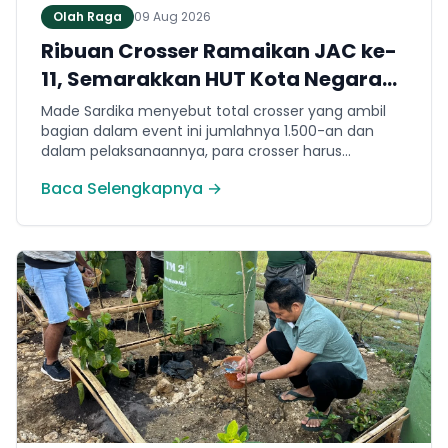
Olah Raga
09 Aug 2026
Ribuan Crosser Ramaikan JAC ke-
11, Semarakkan HUT Kota Negara
ke-131
Made Sardika menyebut total crosser yang ambil
bagian dalam event ini jumlahnya 1.500-an dan
dalam pelaksanaannya, para crosser harus
melewati berbagai karakter medan. Mulai dari jalur
Baca Selengkapnya →
tanah, tanjakan, turunan hingga trek yang
membutuhkan konsentrasi dan teknik berkendara.