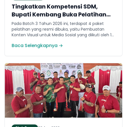
Tingkatkan Kompetensi SDM,
Bupati Kembang Buka Pelatihan
Vokasi Nasional Batch 3
Pada Batch 3 Tahun 2026 ini, terdapat 4 paket
pelatihan yang resmi dibuka, yaitu Pembuatan
Konten Visual untuk Media Sosial yang diikuti oleh 14
orang peserta. Pembuatan Roti dan Kue diikuti oleh
Baca Selengkapnya →
13 orang peserta. Menjahit Pakaian dengan Mesin
diikuti oleh 16 orang peserta. Dan barber diikuti oleh
16 orang peserta.