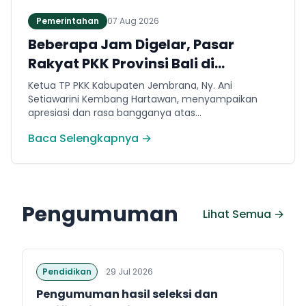
Pemerintahan
07 Aug 2026
Beberapa Jam Digelar, Pasar
Rakyat PKK Provinsi Bali di
Jembrana Catat Omset Ratusan
Ketua TP PKK Kabupaten Jembrana, Ny. Ani
Juta
Setiawarini Kembang Hartawan, menyampaikan
apresiasi dan rasa bangganya atas
kepercayaannya menjadikan Jembrana sebagai
Baca Selengkapnya →
tuan rumah pelaksanaan Pasar Rakyat kali ini.
Pengumuman
Lihat Semua →
Pendidikan
29 Jul 2026
Pengumuman hasil seleksi dan