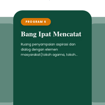
PROGRAM 7
Tes Psikologi Gratis
Siswa
Pemberian tes psikologi gratis untuk
semua siswa guna mengarahkan
pengembangan talenta generasi
muda Jembrana
Selengkapnya