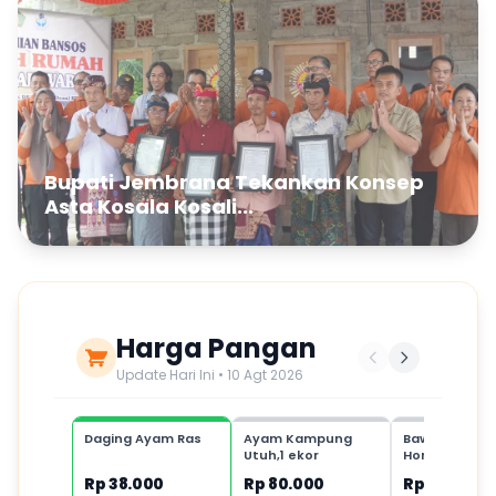
Bupati Jembrana Tekankan Konsep
Asta Kosala Kosali...
Harga Pangan
Update Hari Ini • 10 Agt 2026
Daging Ayam Ras
Ayam Kampung
Bawang Putih
Utuh,1 ekor
Honan,1 kg
Rp 38.000
Rp 80.000
Rp 35.000