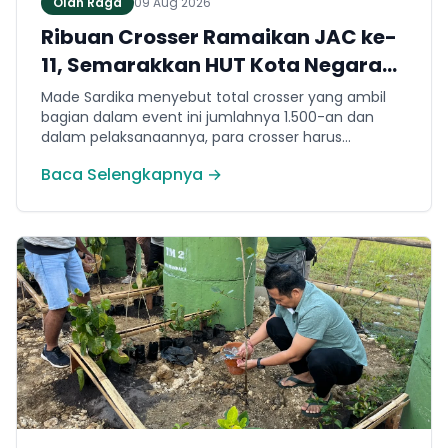
Olah Raga
09 Aug 2026
Ribuan Crosser Ramaikan JAC ke-
11, Semarakkan HUT Kota Negara
ke-131
Made Sardika menyebut total crosser yang ambil
bagian dalam event ini jumlahnya 1.500-an dan
dalam pelaksanaannya, para crosser harus
melewati berbagai karakter medan. Mulai dari jalur
Baca Selengkapnya →
tanah, tanjakan, turunan hingga trek yang
membutuhkan konsentrasi dan teknik berkendara.