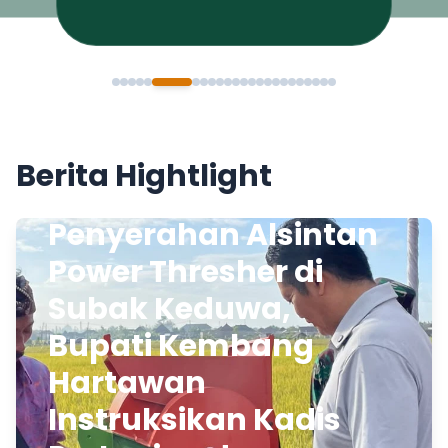
Berita Hightlight
Penyerahan Alsintan
Power Thresher di
Subak Keduwa,
Bupati Kembang
Hartawan
Instruksikan Kadis