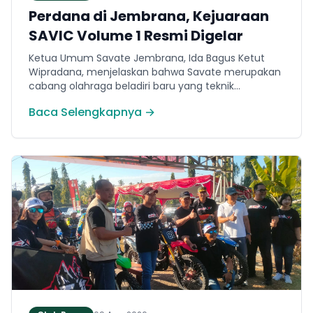
Perdana di Jembrana, Kejuaraan
SAVIC Volume 1 Resmi Digelar
Ketua Umum Savate Jembrana, Ida Bagus Ketut
Wipradana, menjelaskan bahwa Savate merupakan
cabang olahraga beladiri baru yang teknik
permainannya secara umum menyerupai
Baca Selengkapnya →
kickboxing. Ia menyampaikan bahwa ajang bertajuk
Savate Generation Volume 1 atau SAVIC ini
dirancang khusus untuk memfasilitasi minat
masyarakat lokal di bidang olahraga tarung.