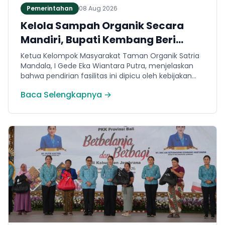
Pemerintahan
08 Aug 2026
Kelola Sampah Organik Secara
Mandiri, Bupati Kembang Beri
Apresiasi Tinggi Warga Sri
Ketua Kelompok Masyarakat Taman Organik Satria
Mandala
Mandala, I Gede Eka Wiantara Putra, menjelaskan
bahwa pendirian fasilitas ini dipicu oleh kebijakan
terkait pembatasan sampah ke TPA Peh per 1 Juli
Baca Selengkapnya →
2026.