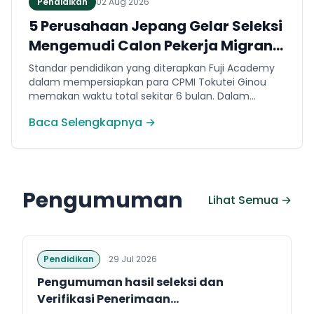
Pendidikan
02 Aug 2026
5 Perusahaan Jepang Gelar Seleksi
Mengemudi Calon Pekerja Migran
Jembrana
Standar pendidikan yang diterapkan Fuji Academy
dalam mempersiapkan para CPMI Tokutei Ginou
memakan waktu total sekitar 6 bulan. Dalam
rentang waktu tersebut, peserta diwajibkan
Baca Selengkapnya →
menguasai sejumlah kompetensi. Seperti
penguasaan Bahasa Jepang dasar setara level N5
(internal Fuji Academy). Sertifikasi resmi bahasa
Jepang JFT-Basic N4 dan Sertifikasi Keahlian (SSW)
sesuai dengan bidang keahlian kerja yang dilamar di
Pengumuman
Jepang.
Lihat Semua →
Pendidikan
29 Jul 2026
Pengumuman hasil seleksi dan
Verifikasi Penerimaan...