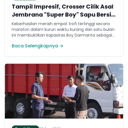
Tampil Impresif, Crosser Cilik Asal
Jembrana "Super Boy" Sapu Bersih
4 Gelar Juara Motocross 50cc di
Keberhasilan meraih empat trofi tertinggi secara
Jawa
maraton dalam kurun waktu kurang dari satu bulan
ini membuktikan kapasitas Boy Darmanta sebagai
salah satu pembalap muda paling potensial yang
Baca Selengkapnya →
dimiliki Jembrana di kancah motocross nasional