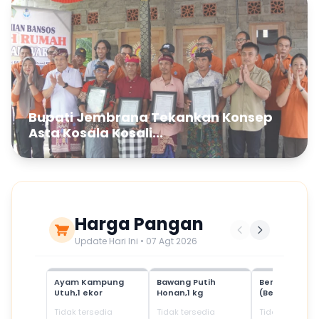
Bupati Jembrana Tekankan Konsep
Asta Kosala Kosali...
Harga Pangan
Update Hari Ini • 07 Agt 2026
Ayam Kampung
Bawang Putih
Beras Mediu
Utuh,1 ekor
Honan,1 kg
(Beras SPHP)
Tidak tersedia
Tidak tersedia
Tidak tersedia