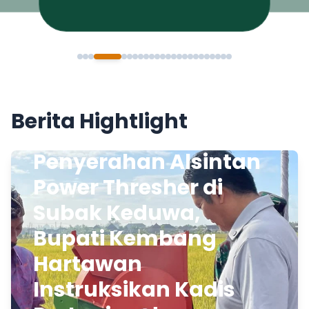
Berita Hightlight
Penyerahan Alsintan
Power Thresher di
Subak Keduwa,
Bupati Kembang
Hartawan
Instruksikan Kadis