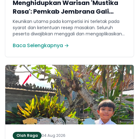
Menghidupkan Warisan 'Mustika
Rasa': Pemkab Jembrana Gali
Keteladanan Bung Karno Lewat
Keunikan utama pada kompetisi ini terletak pada
Lomba Cipta Menu Kuliner
syarat dan ketentuan resep masakan. Seluruh
peserta diwajibkan menggali dan mengaplikasikan
resep yang bersumber dari buku kuliner legendaris
Baca Selengkapnya →
Mustika Rasa—buku kumpulan resep Nusantara
yang diprakarsai oleh Presiden Pertama Republik
Indonesia, Ir. Soekarno. Melalui panduan resep
historis tersebut, para peserta berhasil
menghidangkan berbagai kreasi olahan pangan
lokal yang tidak hanya lezat tetapi juga bergizi,
beragam, aman dan seimbang.
Olah Raga
04 Aug 2026