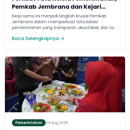
Pemkab Jembrana dan Kejari
Jembrana Sepakati Kerja Sama
Kerja sama ini menjadi langkah krusial Pemkab
Hukum Datun
Jembrana dalam memperkuat tata kelola
pemerintahan yang transparan, akuntabel, dan taat
hukum. Adapun ruang lingkup kesepakatan
Baca Selengkapnya →
mencakup tiga domain utama, yakni pemberian
bantuan hukum, pertimbangan hukum, serta
tindakan hukum lainnya.
Pemerintahan
04 Aug 2026