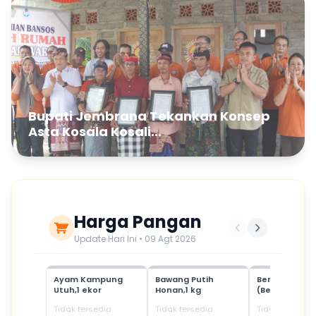
Bupati Jembrana Tekankan Konsep
Asta Kosala Kosali...
Harga Pangan
Update Hari Ini • 09 Agt 2026
Ayam Kampung
Bawang Putih
Beras Mediu
Utuh,1 ekor
Honan,1 kg
(Beras SPHP)
Tidak tersedia
Tidak tersedia
Tidak tersedia