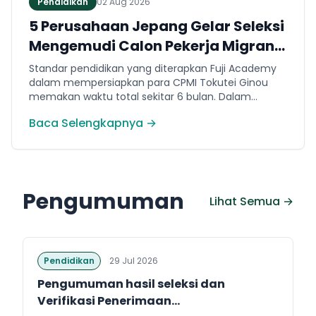
Pendidikan
02 Aug 2026
5 Perusahaan Jepang Gelar Seleksi
Mengemudi Calon Pekerja Migran
Jembrana
Standar pendidikan yang diterapkan Fuji Academy
dalam mempersiapkan para CPMI Tokutei Ginou
memakan waktu total sekitar 6 bulan. Dalam
rentang waktu tersebut, peserta diwajibkan
Baca Selengkapnya →
menguasai sejumlah kompetensi. Seperti
penguasaan Bahasa Jepang dasar setara level N5
(internal Fuji Academy). Sertifikasi resmi bahasa
Jepang JFT-Basic N4 dan Sertifikasi Keahlian (SSW)
sesuai dengan bidang keahlian kerja yang dilamar di
Pengumuman
Jepang.
Lihat Semua →
Pendidikan
29 Jul 2026
Pengumuman hasil seleksi dan
Verifikasi Penerimaan...