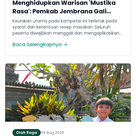
Menghidupkan Warisan 'Mustika
Rasa': Pemkab Jembrana Gali
Keteladanan Bung Karno Lewat
Keunikan utama pada kompetisi ini terletak pada
Lomba Cipta Menu Kuliner
syarat dan ketentuan resep masakan. Seluruh
peserta diwajibkan menggali dan mengaplikasikan
resep yang bersumber dari buku kuliner legendaris
Baca Selengkapnya →
Mustika Rasa—buku kumpulan resep Nusantara
yang diprakarsai oleh Presiden Pertama Republik
Indonesia, Ir. Soekarno. Melalui panduan resep
historis tersebut, para peserta berhasil
menghidangkan berbagai kreasi olahan pangan
lokal yang tidak hanya lezat tetapi juga bergizi,
beragam, aman dan seimbang.
Olah Raga
04 Aug 2026