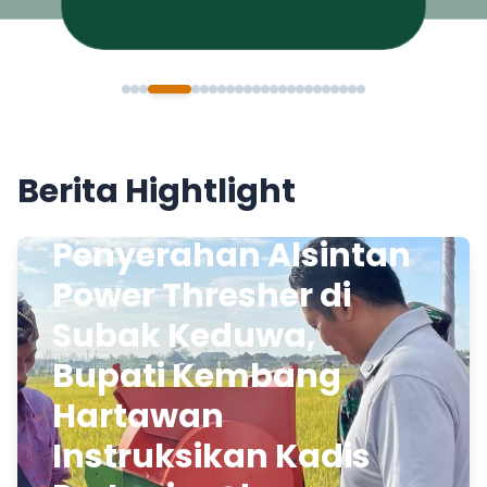
Berita Hightlight
Penyerahan Alsintan
Power Thresher di
Subak Keduwa,
Bupati Kembang
Hartawan
Instruksikan Kadis