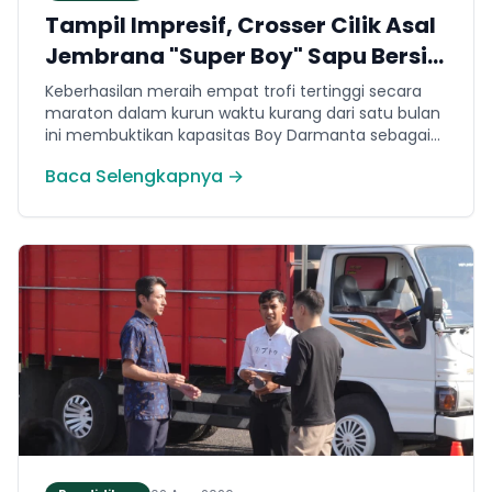
Tampil Impresif, Crosser Cilik Asal
Jembrana "Super Boy" Sapu Bersih
4 Gelar Juara Motocross 50cc di
Keberhasilan meraih empat trofi tertinggi secara
Jawa
maraton dalam kurun waktu kurang dari satu bulan
ini membuktikan kapasitas Boy Darmanta sebagai
salah satu pembalap muda paling potensial yang
Baca Selengkapnya →
dimiliki Jembrana di kancah motocross nasional