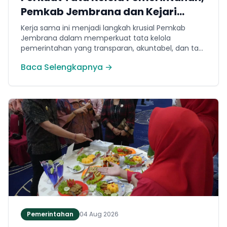
Pemkab Jembrana dan Kejari
Jembrana Sepakati Kerja Sama
Kerja sama ini menjadi langkah krusial Pemkab
Hukum Datun
Jembrana dalam memperkuat tata kelola
pemerintahan yang transparan, akuntabel, dan taat
hukum. Adapun ruang lingkup kesepakatan
Baca Selengkapnya →
mencakup tiga domain utama, yakni pemberian
bantuan hukum, pertimbangan hukum, serta
tindakan hukum lainnya.
Pemerintahan
04 Aug 2026