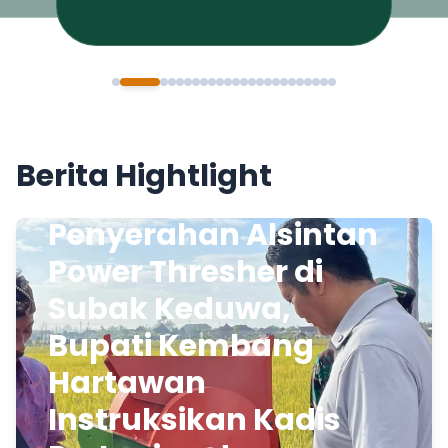
Berita Hightlight
Penyerahan Alsintan
Power Thresher di
Subak Keduwa,
Bupati Kembang
Hartawan
Instruksikan Kadis