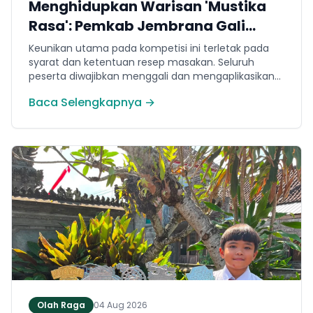
Menghidupkan Warisan 'Mustika
Rasa': Pemkab Jembrana Gali
Keteladanan Bung Karno Lewat
Keunikan utama pada kompetisi ini terletak pada
Lomba Cipta Menu Kuliner
syarat dan ketentuan resep masakan. Seluruh
peserta diwajibkan menggali dan mengaplikasikan
resep yang bersumber dari buku kuliner legendaris
Baca Selengkapnya →
Mustika Rasa—buku kumpulan resep Nusantara
yang diprakarsai oleh Presiden Pertama Republik
Indonesia, Ir. Soekarno. Melalui panduan resep
historis tersebut, para peserta berhasil
menghidangkan berbagai kreasi olahan pangan
lokal yang tidak hanya lezat tetapi juga bergizi,
beragam, aman dan seimbang.
Olah Raga
04 Aug 2026