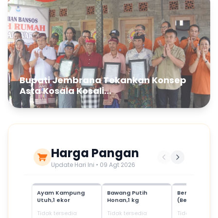
Bupati Jembrana Tekankan Konsep
Asta Kosala Kosali...
Harga Pangan
Update Hari Ini • 09 Agt 2026
Ayam Kampung
Bawang Putih
Beras Mediu
Utuh,1 ekor
Honan,1 kg
(Beras SPHP)
Tidak tersedia
Tidak tersedia
Tidak tersedia