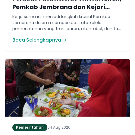
Pemkab Jembrana dan Kejari
Jembrana Sepakati Kerja Sama
Kerja sama ini menjadi langkah krusial Pemkab
Hukum Datun
Jembrana dalam memperkuat tata kelola
pemerintahan yang transparan, akuntabel, dan taat
hukum. Adapun ruang lingkup kesepakatan
Baca Selengkapnya →
mencakup tiga domain utama, yakni pemberian
bantuan hukum, pertimbangan hukum, serta
tindakan hukum lainnya.
Pemerintahan
04 Aug 2026