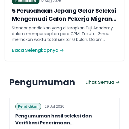
Pendidikan
02 Aug 2026
5 Perusahaan Jepang Gelar Seleksi
Mengemudi Calon Pekerja Migran
Jembrana
Standar pendidikan yang diterapkan Fuji Academy
dalam mempersiapkan para CPMI Tokutei Ginou
memakan waktu total sekitar 6 bulan. Dalam
rentang waktu tersebut, peserta diwajibkan
Baca Selengkapnya →
menguasai sejumlah kompetensi. Seperti
penguasaan Bahasa Jepang dasar setara level N5
(internal Fuji Academy). Sertifikasi resmi bahasa
Jepang JFT-Basic N4 dan Sertifikasi Keahlian (SSW)
sesuai dengan bidang keahlian kerja yang dilamar di
Pengumuman
Jepang.
Lihat Semua →
Pendidikan
29 Jul 2026
Pengumuman hasil seleksi dan
Verifikasi Penerimaan...