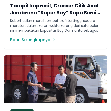
Tampil Impresif, Crosser Cilik Asal
Jembrana "Super Boy" Sapu Bersih
4 Gelar Juara Motocross 50cc di
Keberhasilan meraih empat trofi tertinggi secara
Jawa
maraton dalam kurun waktu kurang dari satu bulan
ini membuktikan kapasitas Boy Darmanta sebagai
salah satu pembalap muda paling potensial yang
Baca Selengkapnya →
dimiliki Jembrana di kancah motocross nasional