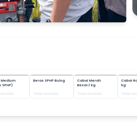
s Medium
Beras SPHP Bulog
Cabai Merah
Cabai Ra
s SPHP)
Besar,1 kg
kg
tersedia
Tidak tersedia
Tidak tersedia
Tidak te