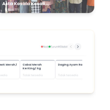
Asta Kosala Kosali...
Naik
Turun
Stabil
wit Merah,1
Cabai Merah
Daging Ayam Ras
Daging Bab
Keriting,1 kg
rsedia
Tidak tersedia
Tidak tersedia
Tidak terse