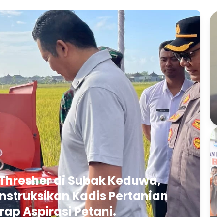
Thresher di Subak Keduwa,
struksikan Kadis Pertanian
rap Aspirasi Petani.