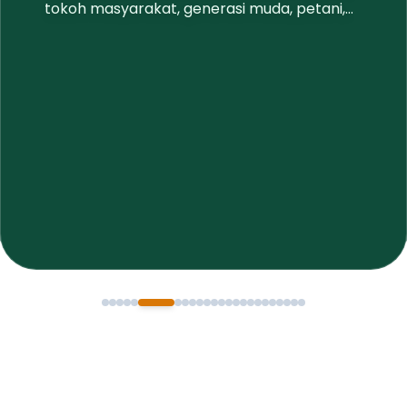
tokoh masyarakat, generasi muda, petani,
buruh dan elemen lainnya) untuk
menampung keluhan dan masukan
masyarakat untuk pembangunan daerah