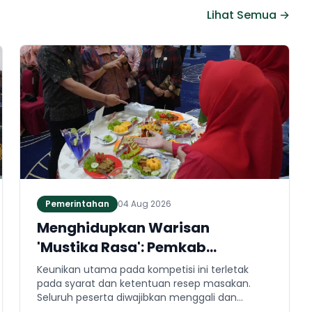
Lihat Semua →
Pemerintahan
04 Aug 2026
Menghidupkan Warisan
'Mustika Rasa': Pemkab
Jembrana Gali Keteladanan
Keunikan utama pada kompetisi ini terletak
Bung Karno Lewat Lomba Cipta
pada syarat dan ketentuan resep masakan.
Seluruh peserta diwajibkan menggali dan
Menu Kuliner
mengaplikasikan resep yang bersumber dari