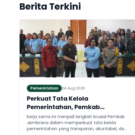
Berita Terkini
Pemerintahan
04 Aug 2026
Perkuat Tata Kelola
Pemerintahan, Pemkab
Jembrana dan Kejari Jembrana
Kerja sama ini menjadi langkah krusial Pemkab
Sepakati Kerja Sama Hukum
Jembrana dalam memperkuat tata kelola
pemerintahan yang transparan, akuntabel, dan
Datun
taat hukum. Adapun ruang lingkup kesepakatan