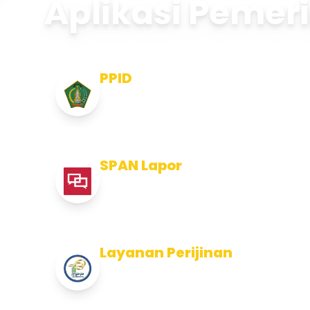
Aplikasi Pemer
PPID
Pejabat Pengelola Informasi dan
Dokumentasi
SPAN Lapor
Pelaporan integritas Pemerintah
Kabupaten Jembran
Layanan Perijinan
Layanan Perijinan di Kabupaten
Jembrana