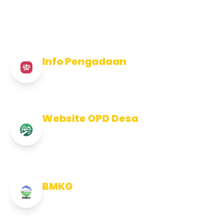
Info Pengadaan
Info Pengadaan Kabupaten Jembrana
Website OPD Desa
Info Website OPD, Kecamatan,
Kelurahan, Desa Kab Jembrana
BMKG
Info Cuaca BMKG