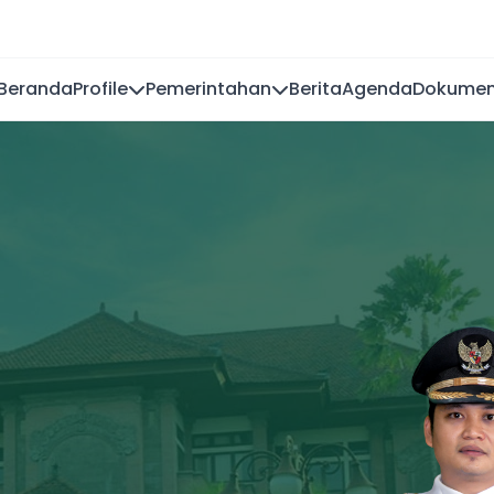
Beranda
Profile
Pemerintahan
Berita
Agenda
Dokume