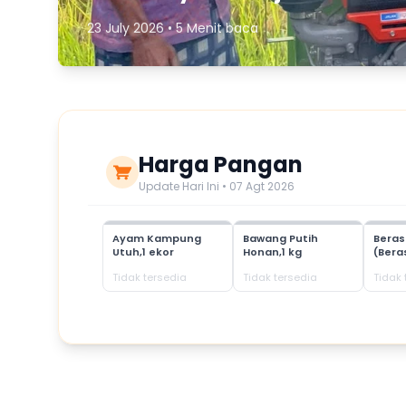
23 July 2026 • 5 Menit baca
Harga Pangan
Update Hari Ini • 07 Agt 2026
Ayam Kampung
Bawang Putih
Bera
Utuh,1 ekor
Honan,1 kg
(Bera
Tidak tersedia
Tidak tersedia
Tidak 