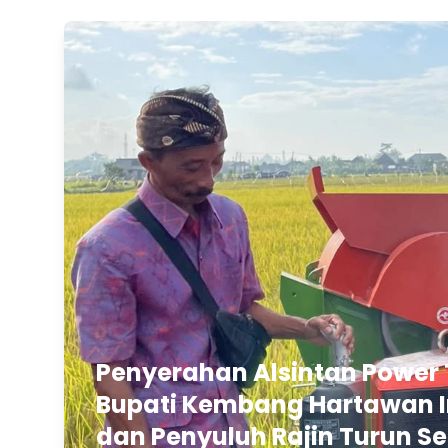
Penyerahan Alsintan Power 
Bupati Kembang Hartawan In
dan Penyuluh Rajin Turun Se