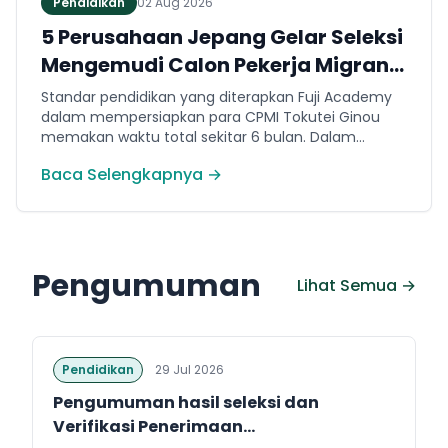
Pendidikan
02 Aug 2026
5 Perusahaan Jepang Gelar Seleksi
Mengemudi Calon Pekerja Migran
Jembrana
Standar pendidikan yang diterapkan Fuji Academy
dalam mempersiapkan para CPMI Tokutei Ginou
memakan waktu total sekitar 6 bulan. Dalam
rentang waktu tersebut, peserta diwajibkan
Baca Selengkapnya →
menguasai sejumlah kompetensi. Seperti
penguasaan Bahasa Jepang dasar setara level N5
(internal Fuji Academy). Sertifikasi resmi bahasa
Jepang JFT-Basic N4 dan Sertifikasi Keahlian (SSW)
sesuai dengan bidang keahlian kerja yang dilamar di
Pengumuman
Jepang.
Lihat Semua →
Pendidikan
29 Jul 2026
Pengumuman hasil seleksi dan
Verifikasi Penerimaan...