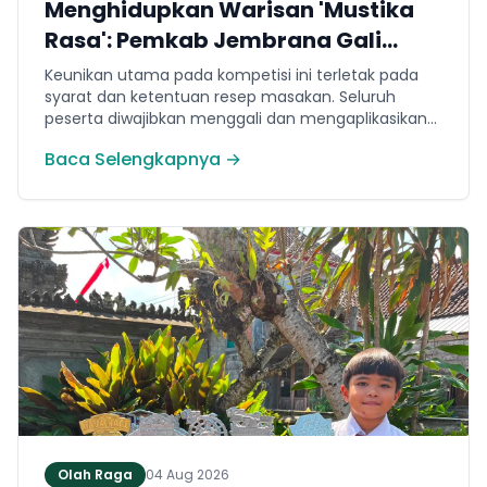
Menghidupkan Warisan 'Mustika
Rasa': Pemkab Jembrana Gali
Keteladanan Bung Karno Lewat
Keunikan utama pada kompetisi ini terletak pada
Lomba Cipta Menu Kuliner
syarat dan ketentuan resep masakan. Seluruh
peserta diwajibkan menggali dan mengaplikasikan
resep yang bersumber dari buku kuliner legendaris
Baca Selengkapnya →
Mustika Rasa—buku kumpulan resep Nusantara
yang diprakarsai oleh Presiden Pertama Republik
Indonesia, Ir. Soekarno. Melalui panduan resep
historis tersebut, para peserta berhasil
menghidangkan berbagai kreasi olahan pangan
lokal yang tidak hanya lezat tetapi juga bergizi,
beragam, aman dan seimbang.
Olah Raga
04 Aug 2026