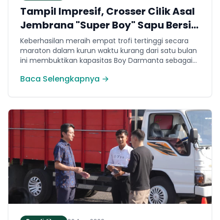
Tampil Impresif, Crosser Cilik Asal
Jembrana "Super Boy" Sapu Bersih
4 Gelar Juara Motocross 50cc di
Keberhasilan meraih empat trofi tertinggi secara
Jawa
maraton dalam kurun waktu kurang dari satu bulan
ini membuktikan kapasitas Boy Darmanta sebagai
salah satu pembalap muda paling potensial yang
Baca Selengkapnya →
dimiliki Jembrana di kancah motocross nasional