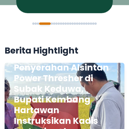
Berita Hightlight
Penyerahan Alsintan
Power Thresher di
Subak Keduwa,
Bupati Kembang
Hartawan
Instruksikan Kadis