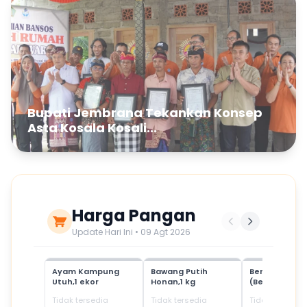
Bupati Jembrana Tekankan Konsep
Asta Kosala Kosali...
Harga Pangan
Update Hari Ini • 09 Agt 2026
Ayam Kampung
Bawang Putih
Beras Mediu
Utuh,1 ekor
Honan,1 kg
(Beras SPHP)
Tidak tersedia
Tidak tersedia
Tidak tersedia