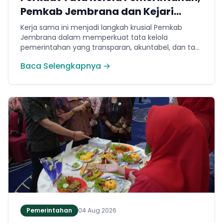
Pemkab Jembrana dan Kejari
Jembrana Sepakati Kerja Sama
Kerja sama ini menjadi langkah krusial Pemkab
Hukum Datun
Jembrana dalam memperkuat tata kelola
pemerintahan yang transparan, akuntabel, dan taat
hukum. Adapun ruang lingkup kesepakatan
Baca Selengkapnya →
mencakup tiga domain utama, yakni pemberian
bantuan hukum, pertimbangan hukum, serta
tindakan hukum lainnya.
Pemerintahan
04 Aug 2026