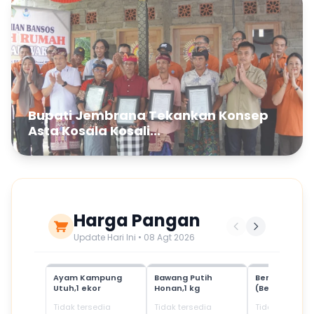
Bupati Jembrana Tekankan Konsep
Asta Kosala Kosali...
Harga Pangan
Update Hari Ini • 08 Agt 2026
Ayam Kampung
Bawang Putih
Beras Mediu
Utuh,1 ekor
Honan,1 kg
(Beras SPHP)
Tidak tersedia
Tidak tersedia
Tidak tersedia