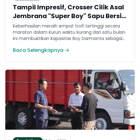
Tampil Impresif, Crosser Cilik Asal
Jembrana "Super Boy" Sapu Bersih
4 Gelar Juara Motocross 50cc di
Keberhasilan meraih empat trofi tertinggi secara
Jawa
maraton dalam kurun waktu kurang dari satu bulan
ini membuktikan kapasitas Boy Darmanta sebagai
salah satu pembalap muda paling potensial yang
Baca Selengkapnya →
dimiliki Jembrana di kancah motocross nasional