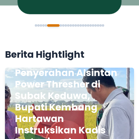
Berita Hightlight
Penyerahan Alsintan
Power Thresher di
Subak Keduwa,
Bupati Kembang
Hartawan
Instruksikan Kadis