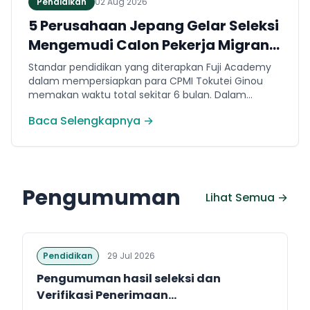
Pendidikan
02 Aug 2026
5 Perusahaan Jepang Gelar Seleksi
Mengemudi Calon Pekerja Migran
Jembrana
Standar pendidikan yang diterapkan Fuji Academy
dalam mempersiapkan para CPMI Tokutei Ginou
memakan waktu total sekitar 6 bulan. Dalam
rentang waktu tersebut, peserta diwajibkan
Baca Selengkapnya →
menguasai sejumlah kompetensi. Seperti
penguasaan Bahasa Jepang dasar setara level N5
(internal Fuji Academy). Sertifikasi resmi bahasa
Jepang JFT-Basic N4 dan Sertifikasi Keahlian (SSW)
sesuai dengan bidang keahlian kerja yang dilamar di
Pengumuman
Jepang.
Lihat Semua →
Pendidikan
29 Jul 2026
Pengumuman hasil seleksi dan
Verifikasi Penerimaan...