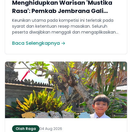
Menghidupkan Warisan 'Mustika
Rasa': Pemkab Jembrana Gali
Keteladanan Bung Karno Lewat
Keunikan utama pada kompetisi ini terletak pada
Lomba Cipta Menu Kuliner
syarat dan ketentuan resep masakan. Seluruh
peserta diwajibkan menggali dan mengaplikasikan
resep yang bersumber dari buku kuliner legendaris
Baca Selengkapnya →
Mustika Rasa—buku kumpulan resep Nusantara
yang diprakarsai oleh Presiden Pertama Republik
Indonesia, Ir. Soekarno. Melalui panduan resep
historis tersebut, para peserta berhasil
menghidangkan berbagai kreasi olahan pangan
lokal yang tidak hanya lezat tetapi juga bergizi,
beragam, aman dan seimbang.
Olah Raga
04 Aug 2026