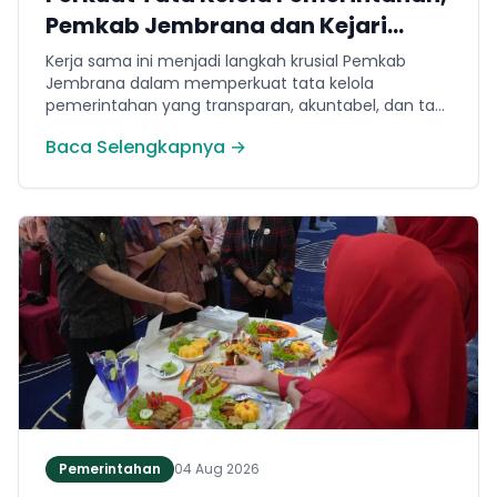
Pemkab Jembrana dan Kejari
Jembrana Sepakati Kerja Sama
Kerja sama ini menjadi langkah krusial Pemkab
Hukum Datun
Jembrana dalam memperkuat tata kelola
pemerintahan yang transparan, akuntabel, dan taat
hukum. Adapun ruang lingkup kesepakatan
Baca Selengkapnya →
mencakup tiga domain utama, yakni pemberian
bantuan hukum, pertimbangan hukum, serta
tindakan hukum lainnya.
Pemerintahan
04 Aug 2026