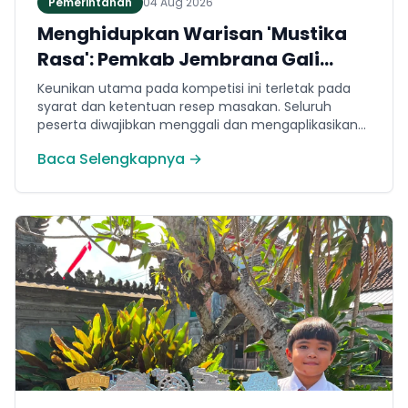
Pemerintahan
04 Aug 2026
Menghidupkan Warisan 'Mustika
Rasa': Pemkab Jembrana Gali
Keteladanan Bung Karno Lewat
Keunikan utama pada kompetisi ini terletak pada
Lomba Cipta Menu Kuliner
syarat dan ketentuan resep masakan. Seluruh
peserta diwajibkan menggali dan mengaplikasikan
resep yang bersumber dari buku kuliner legendaris
Baca Selengkapnya →
Mustika Rasa—buku kumpulan resep Nusantara
yang diprakarsai oleh Presiden Pertama Republik
Indonesia, Ir. Soekarno. Melalui panduan resep
historis tersebut, para peserta berhasil
menghidangkan berbagai kreasi olahan pangan
lokal yang tidak hanya lezat tetapi juga bergizi,
beragam, aman dan seimbang.