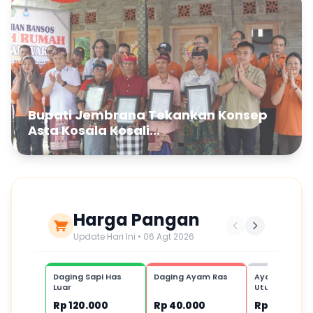
Bupati Jembrana Tekankan Konsep
Asta Kosala Kosali...
Harga Pangan
Update Hari Ini • 06 Agt 2026
Daging Sapi Has
Daging Ayam Ras
Ayam Kampu
Luar
Utuh,1 ekor
Rp 120.000
Rp 40.000
Rp 80.000