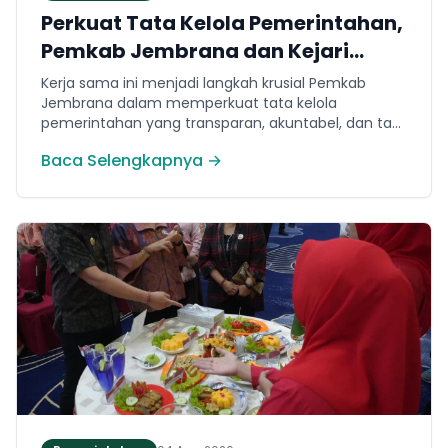
Perkuat Tata Kelola Pemerintahan,
Pemkab Jembrana dan Kejari
Jembrana Sepakati Kerja Sama
Kerja sama ini menjadi langkah krusial Pemkab
Hukum Datun
Jembrana dalam memperkuat tata kelola
pemerintahan yang transparan, akuntabel, dan taat
hukum. Adapun ruang lingkup kesepakatan
Baca Selengkapnya →
mencakup tiga domain utama, yakni pemberian
bantuan hukum, pertimbangan hukum, serta
tindakan hukum lainnya.