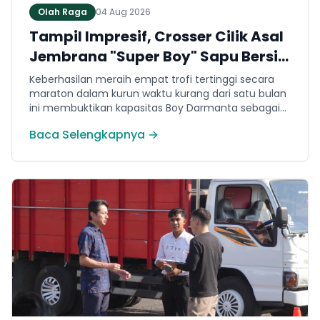
Olah Raga
04 Aug 2026
Tampil Impresif, Crosser Cilik Asal
Jembrana "Super Boy" Sapu Bersih
4 Gelar Juara Motocross 50cc di
Keberhasilan meraih empat trofi tertinggi secara
Jawa
maraton dalam kurun waktu kurang dari satu bulan
ini membuktikan kapasitas Boy Darmanta sebagai
salah satu pembalap muda paling potensial yang
Baca Selengkapnya →
dimiliki Jembrana di kancah motocross nasional