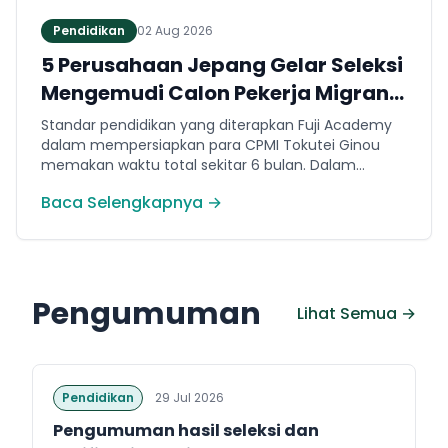
Pendidikan
02 Aug 2026
5 Perusahaan Jepang Gelar Seleksi
Mengemudi Calon Pekerja Migran
Jembrana
Standar pendidikan yang diterapkan Fuji Academy
dalam mempersiapkan para CPMI Tokutei Ginou
memakan waktu total sekitar 6 bulan. Dalam
rentang waktu tersebut, peserta diwajibkan
Baca Selengkapnya →
menguasai sejumlah kompetensi. Seperti
penguasaan Bahasa Jepang dasar setara level N5
(internal Fuji Academy). Sertifikasi resmi bahasa
Jepang JFT-Basic N4 dan Sertifikasi Keahlian (SSW)
sesuai dengan bidang keahlian kerja yang dilamar di
Pengumuman
Jepang.
Lihat Semua →
Pendidikan
29 Jul 2026
Pengumuman hasil seleksi dan