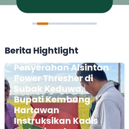
Berita Hightlight
Penyerahan Alsintan
Power Thresher di
Subak Keduwa,
Bupati Kembang
Hartawan
Instruksikan Kadis