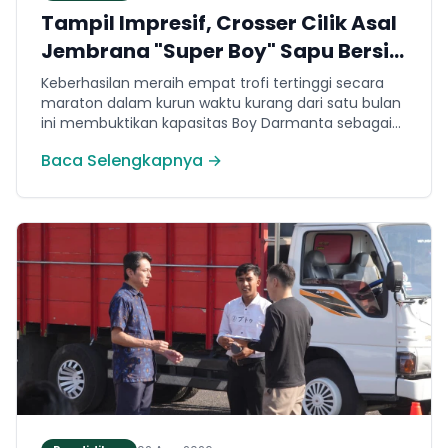
Tampil Impresif, Crosser Cilik Asal
Jembrana "Super Boy" Sapu Bersih
4 Gelar Juara Motocross 50cc di
Keberhasilan meraih empat trofi tertinggi secara
Jawa
maraton dalam kurun waktu kurang dari satu bulan
ini membuktikan kapasitas Boy Darmanta sebagai
salah satu pembalap muda paling potensial yang
Baca Selengkapnya →
dimiliki Jembrana di kancah motocross nasional