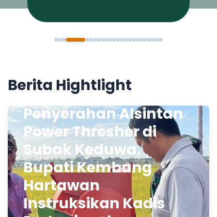
Berita Hightlight
Penyerahan Alsintan
Power Thresher di
Subak Keduwa,
Bupati Kembang
Hartawan
Instruksikan Kadis