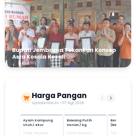
Bupati Jembrana Tekankan Konsep
Asta Kosala Kosali...
Harga Pangan
Update Hari Ini • 07 Agt 2026
Ayam Kampung
Bawang Putih
Beras Mediu
Utuh,1 ekor
Honan,1 kg
(Beras SPHP)
Tidak tersedia
Tidak tersedia
Tidak tersedia