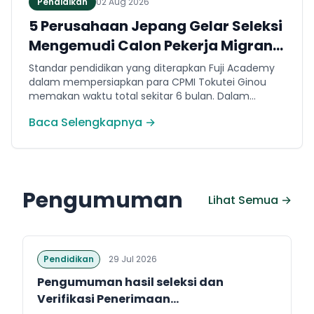
Pendidikan
02 Aug 2026
5 Perusahaan Jepang Gelar Seleksi
Mengemudi Calon Pekerja Migran
Jembrana
Standar pendidikan yang diterapkan Fuji Academy
dalam mempersiapkan para CPMI Tokutei Ginou
memakan waktu total sekitar 6 bulan. Dalam
rentang waktu tersebut, peserta diwajibkan
Baca Selengkapnya →
menguasai sejumlah kompetensi. Seperti
penguasaan Bahasa Jepang dasar setara level N5
(internal Fuji Academy). Sertifikasi resmi bahasa
Jepang JFT-Basic N4 dan Sertifikasi Keahlian (SSW)
sesuai dengan bidang keahlian kerja yang dilamar di
Pengumuman
Jepang.
Lihat Semua →
Pendidikan
29 Jul 2026
Pengumuman hasil seleksi dan
Verifikasi Penerimaan...