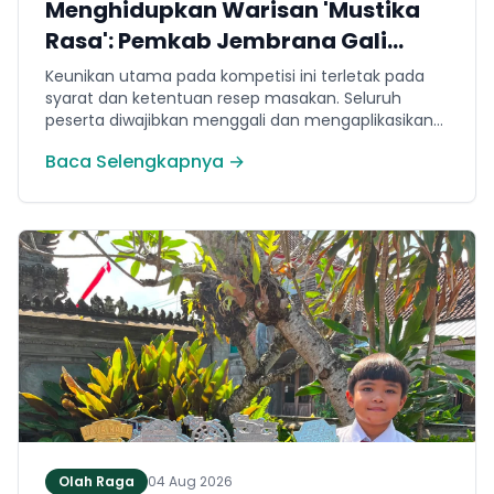
Menghidupkan Warisan 'Mustika
Rasa': Pemkab Jembrana Gali
Keteladanan Bung Karno Lewat
Keunikan utama pada kompetisi ini terletak pada
Lomba Cipta Menu Kuliner
syarat dan ketentuan resep masakan. Seluruh
peserta diwajibkan menggali dan mengaplikasikan
resep yang bersumber dari buku kuliner legendaris
Baca Selengkapnya →
Mustika Rasa—buku kumpulan resep Nusantara
yang diprakarsai oleh Presiden Pertama Republik
Indonesia, Ir. Soekarno. Melalui panduan resep
historis tersebut, para peserta berhasil
menghidangkan berbagai kreasi olahan pangan
lokal yang tidak hanya lezat tetapi juga bergizi,
beragam, aman dan seimbang.
Olah Raga
04 Aug 2026