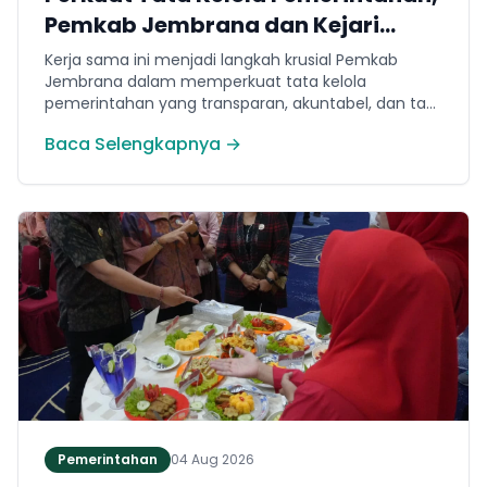
Pemkab Jembrana dan Kejari
Jembrana Sepakati Kerja Sama
Kerja sama ini menjadi langkah krusial Pemkab
Hukum Datun
Jembrana dalam memperkuat tata kelola
pemerintahan yang transparan, akuntabel, dan taat
hukum. Adapun ruang lingkup kesepakatan
Baca Selengkapnya →
mencakup tiga domain utama, yakni pemberian
bantuan hukum, pertimbangan hukum, serta
tindakan hukum lainnya.
Pemerintahan
04 Aug 2026