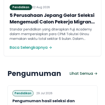
Pendidikan
02 Aug 2026
5 Perusahaan Jepang Gelar Seleksi
Mengemudi Calon Pekerja Migran
Jembrana
Standar pendidikan yang diterapkan Fuji Academy
dalam mempersiapkan para CPMI Tokutei Ginou
memakan waktu total sekitar 6 bulan. Dalam
rentang waktu tersebut, peserta diwajibkan
Baca Selengkapnya →
menguasai sejumlah kompetensi. Seperti
penguasaan Bahasa Jepang dasar setara level N5
(internal Fuji Academy). Sertifikasi resmi bahasa
Jepang JFT-Basic N4 dan Sertifikasi Keahlian (SSW)
sesuai dengan bidang keahlian kerja yang dilamar di
Pengumuman
Jepang.
Lihat Semua →
Pendidikan
29 Jul 2026
Pengumuman hasil seleksi dan