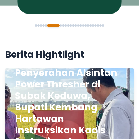
Berita Hightlight
Penyerahan Alsintan
Power Thresher di
Subak Keduwa,
Bupati Kembang
Hartawan
Instruksikan Kadis