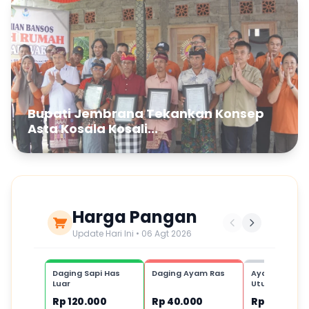
Bupati Jembrana Tekankan Konsep
Asta Kosala Kosali...
Harga Pangan
Update Hari Ini • 06 Agt 2026
Daging Sapi Has
Daging Ayam Ras
Ayam Kampu
Luar
Utuh,1 ekor
Rp 120.000
Rp 40.000
Rp 80.000