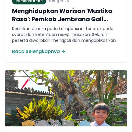
Pemerintahan
04 Aug 2026
Menghidupkan Warisan 'Mustika
Rasa': Pemkab Jembrana Gali
Keteladanan Bung Karno Lewat
Keunikan utama pada kompetisi ini terletak pada
Lomba Cipta Menu Kuliner
syarat dan ketentuan resep masakan. Seluruh
peserta diwajibkan menggali dan mengaplikasikan
resep yang bersumber dari buku kuliner legendaris
Baca Selengkapnya →
Mustika Rasa—buku kumpulan resep Nusantara
yang diprakarsai oleh Presiden Pertama Republik
Indonesia, Ir. Soekarno. Melalui panduan resep
historis tersebut, para peserta berhasil
menghidangkan berbagai kreasi olahan pangan
lokal yang tidak hanya lezat tetapi juga bergizi,
beragam, aman dan seimbang.