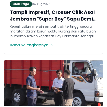
Olah Raga
04 Aug 2026
Tampil Impresif, Crosser Cilik Asal
Jembrana "Super Boy" Sapu Bersih
4 Gelar Juara Motocross 50cc di
Keberhasilan meraih empat trofi tertinggi secara
Jawa
maraton dalam kurun waktu kurang dari satu bulan
ini membuktikan kapasitas Boy Darmanta sebagai
salah satu pembalap muda paling potensial yang
Baca Selengkapnya →
dimiliki Jembrana di kancah motocross nasional