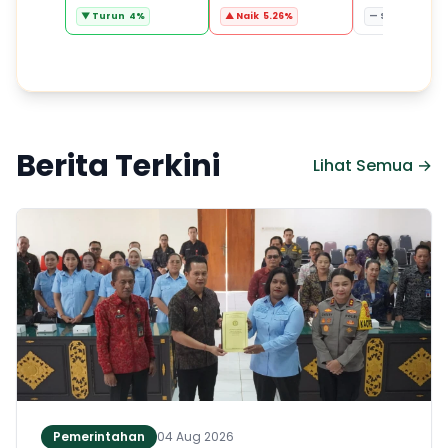
▼ Turun 4%
▲ Naik 5.26%
— Stabil 0%
Berita Terkini
Lihat Semua →
Pemerintahan
04 Aug 2026