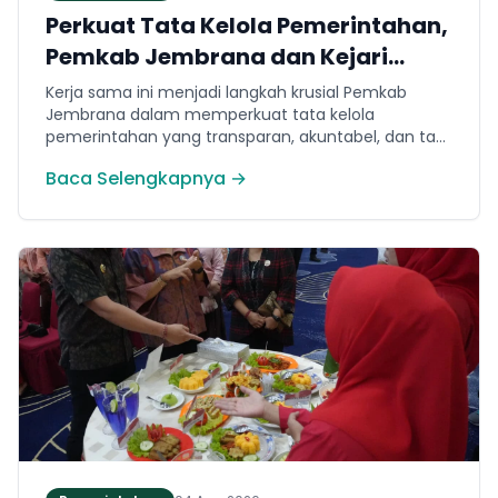
Perkuat Tata Kelola Pemerintahan,
Pemkab Jembrana dan Kejari
Jembrana Sepakati Kerja Sama
Kerja sama ini menjadi langkah krusial Pemkab
Hukum Datun
Jembrana dalam memperkuat tata kelola
pemerintahan yang transparan, akuntabel, dan taat
hukum. Adapun ruang lingkup kesepakatan
Baca Selengkapnya →
mencakup tiga domain utama, yakni pemberian
bantuan hukum, pertimbangan hukum, serta
tindakan hukum lainnya.