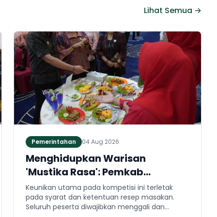
Lihat Semua →
Pemerintahan
04 Aug 2026
Menghidupkan Warisan
'Mustika Rasa': Pemkab
Jembrana Gali Keteladanan
Keunikan utama pada kompetisi ini terletak
Bung Karno Lewat Lomba Cipta
pada syarat dan ketentuan resep masakan.
Seluruh peserta diwajibkan menggali dan
Menu Kuliner
mengaplikasikan resep yang bersumber dari