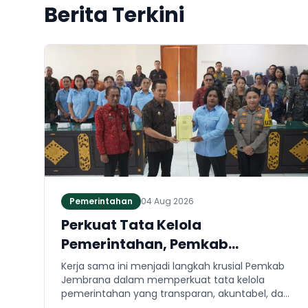
Berita Terkini
Pemerintahan
04 Aug 2026
Perkuat Tata Kelola
Pemerintahan, Pemkab
Jembrana dan Kejari Jembrana
Kerja sama ini menjadi langkah krusial Pemkab
Sepakati Kerja Sama Hukum
Jembrana dalam memperkuat tata kelola
pemerintahan yang transparan, akuntabel, dan
Datun
taat hukum. Adapun ruang lingkup kesepakatan