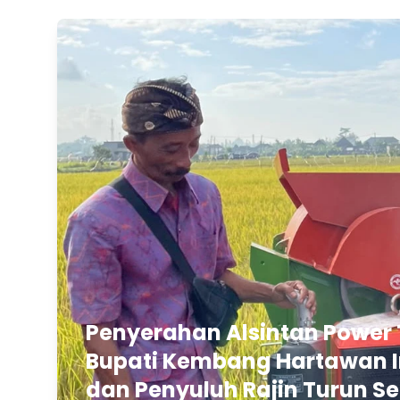
Penyerahan Alsintan Power 
Bupati Kembang Hartawan In
dan Penyuluh Rajin Turun Se