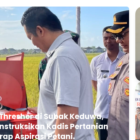
Thresher di Subak Keduwa,
struksikan Kadis Pertanian
rap Aspirasi Petani.