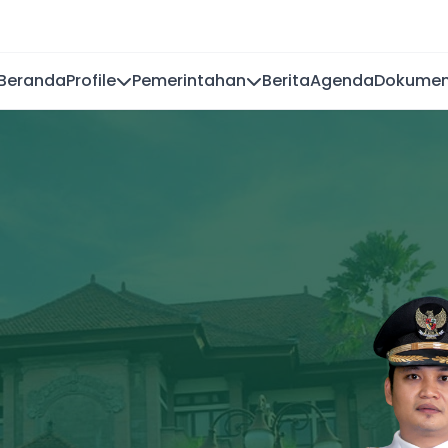
Beranda
Profile
Pemerintahan
Berita
Agenda
Dokume