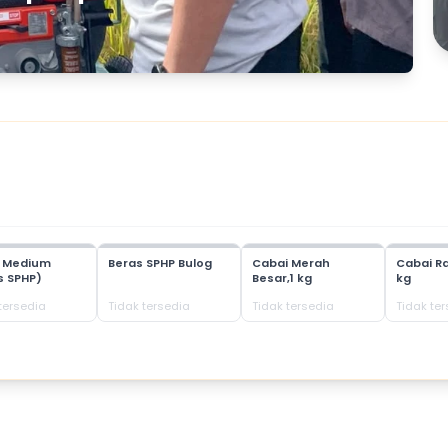
s Medium
Beras SPHP Bulog
Cabai Merah
Cabai Ra
s SPHP)
Besar,1 kg
kg
tersedia
Tidak tersedia
Tidak tersedia
Tidak te