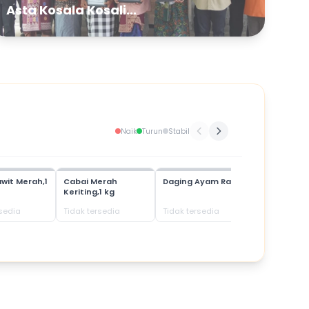
Asta Kosala Kosali...
Naik
Turun
Stabil
wit Merah,1
Cabai Merah
Daging Ayam Ras
Daging Bab
Keriting,1 kg
rsedia
Tidak tersedia
Tidak tersedia
Tidak terse