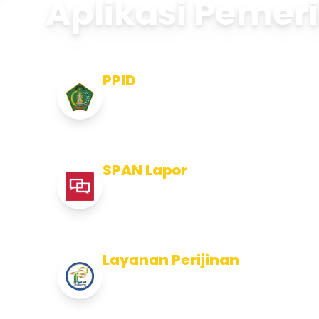
Aplikasi Pemer
PPID
Pejabat Pengelola Informasi dan
Dokumentasi
SPAN Lapor
Pelaporan integritas Pemerintah
Kabupaten Jembran
Layanan Perijinan
Layanan Perijinan di Kabupaten
Jembrana