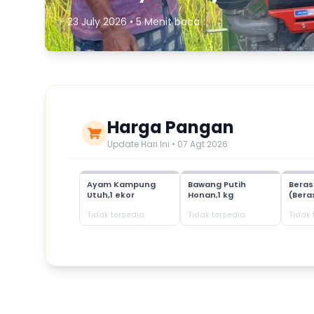
23 July 2026 • 5 Menit baca
Harga Pangan
Update Hari Ini • 07 Agt 2026
Ayam Kampung
Bawang Putih
Bera
Utuh,1 ekor
Honan,1 kg
(Bera
Tidak tersedia
Tidak tersedia
Tidak 