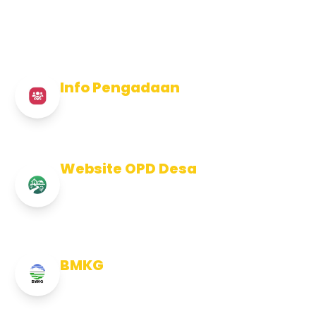
Info Pengadaan
Info Pengadaan Kabupaten Jembrana
Website OPD Desa
Info Website OPD, Kecamatan,
Kelurahan, Desa Kab Jembrana
BMKG
Info Cuaca BMKG