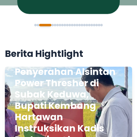
Berita Hightlight
Penyerahan Alsintan
Power Thresher di
Subak Keduwa,
Bupati Kembang
Hartawan
Instruksikan Kadis