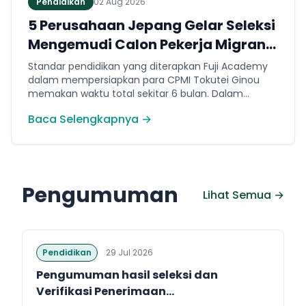
Pendidikan
02 Aug 2026
5 Perusahaan Jepang Gelar Seleksi
Mengemudi Calon Pekerja Migran
Jembrana
Standar pendidikan yang diterapkan Fuji Academy
dalam mempersiapkan para CPMI Tokutei Ginou
memakan waktu total sekitar 6 bulan. Dalam
rentang waktu tersebut, peserta diwajibkan
Baca Selengkapnya →
menguasai sejumlah kompetensi. Seperti
penguasaan Bahasa Jepang dasar setara level N5
(internal Fuji Academy). Sertifikasi resmi bahasa
Jepang JFT-Basic N4 dan Sertifikasi Keahlian (SSW)
sesuai dengan bidang keahlian kerja yang dilamar di
Pengumuman
Jepang.
Lihat Semua →
Pendidikan
29 Jul 2026
Pengumuman hasil seleksi dan
Verifikasi Penerimaan...