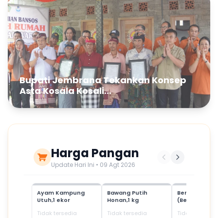
Bupati Jembrana Tekankan Konsep
Asta Kosala Kosali...
Harga Pangan
Update Hari Ini • 09 Agt 2026
Ayam Kampung
Bawang Putih
Beras Mediu
Utuh,1 ekor
Honan,1 kg
(Beras SPHP)
Tidak tersedia
Tidak tersedia
Tidak tersedia