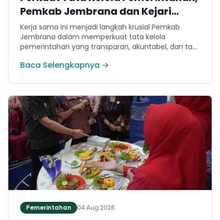
Pemkab Jembrana dan Kejari
Jembrana Sepakati Kerja Sama
Kerja sama ini menjadi langkah krusial Pemkab
Hukum Datun
Jembrana dalam memperkuat tata kelola
pemerintahan yang transparan, akuntabel, dan taat
hukum. Adapun ruang lingkup kesepakatan
Baca Selengkapnya →
mencakup tiga domain utama, yakni pemberian
bantuan hukum, pertimbangan hukum, serta
tindakan hukum lainnya.
Pemerintahan
04 Aug 2026