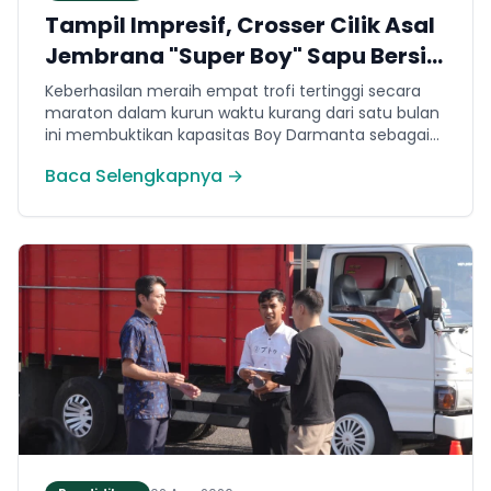
Tampil Impresif, Crosser Cilik Asal
Jembrana "Super Boy" Sapu Bersih
4 Gelar Juara Motocross 50cc di
Keberhasilan meraih empat trofi tertinggi secara
Jawa
maraton dalam kurun waktu kurang dari satu bulan
ini membuktikan kapasitas Boy Darmanta sebagai
salah satu pembalap muda paling potensial yang
Baca Selengkapnya →
dimiliki Jembrana di kancah motocross nasional