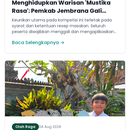
Menghidupkan Warisan 'Mustika
Rasa': Pemkab Jembrana Gali
Keteladanan Bung Karno Lewat
Keunikan utama pada kompetisi ini terletak pada
Lomba Cipta Menu Kuliner
syarat dan ketentuan resep masakan. Seluruh
peserta diwajibkan menggali dan mengaplikasikan
resep yang bersumber dari buku kuliner legendaris
Baca Selengkapnya →
Mustika Rasa—buku kumpulan resep Nusantara
yang diprakarsai oleh Presiden Pertama Republik
Indonesia, Ir. Soekarno. Melalui panduan resep
historis tersebut, para peserta berhasil
menghidangkan berbagai kreasi olahan pangan
lokal yang tidak hanya lezat tetapi juga bergizi,
beragam, aman dan seimbang.
Olah Raga
04 Aug 2026